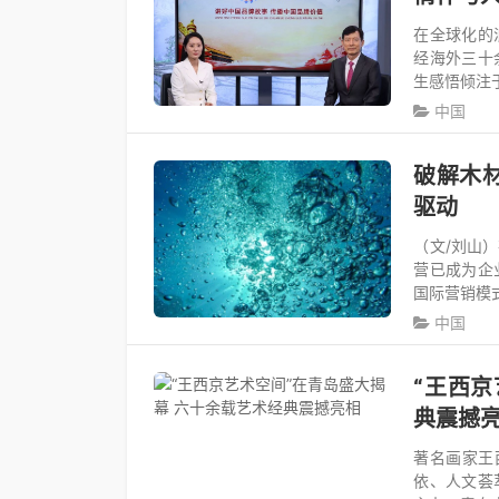
在全球化的
经海外三十
生感悟倾注
中国
破解木
驱动
（文/刘山
营已成为企
国际营销模
中国
“王西京
典震撼
著名画家王
依、人文荟