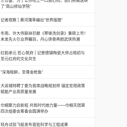
三合盛：为了让你吃上一口放心肉，我们把猪送进
日，山东省淄博市第三届香椿文化旅游节暨党建
了“高山修仙学院”
三合盛：为了让你吃上一口放心肉，我们把猪送进
了“高山修仙学院”很多人问我，现在的生鲜赛道已
记者观察 | 黄河蒲草编出“世界版图”
经卷成麻花了，为什么三合盛的“认养一头
记者观察 | 黄河蒲草编出“世界版图”山东高青农妇
的30年“草根逆袭”路济南电（记者 瑞夫 王克军 郭
冬雨、许大伟联袂巨献《寒锋洗剑录》重磅上市！
克烁）一根黄河滩上的蒲草，能走多
未发先火引业界瞩目，丹心侠骨再掀武侠热潮
【新书首发】冬雨、许大伟联袂巨献《寒锋洗剑
录》重磅上市！未发先火引业界瞩目，丹心侠骨再
红韵承元 匠心筑府 | 记景德镇陶瓷大师占晓初与
掀武侠热潮（文/梵可）近日，备受业界与读者双
至元红府的文化共生
（中国晨报头条讯）景德镇的窑火，千年不熄，淬
炼出无数陶瓷瑰宝；元代釉里红的一抹艳红，穿越
“深海极鲜，至尊金枪鱼”
七百年岁月，成为陶瓷史上不可逾越的经典。在这
“深海极鲜，至尊金枪鱼”苏州吴中白金汉爵大酒店
座
蓝鳍金枪鱼开鱼品鉴仪式圆满落幕2026年4月17
大返城特聘丁娄为首席战略规划师 锚定宏观政策
日，江苏省苏州市吴中白金汉爵大酒店大
赋能产业高质量发展
2026年4月16日，大返城（浙江）科技有限公司
隆重举行签约仪式，正式特聘丁娄先生担任公司首
巾帼聚力启新程 共筑时代她力量——巾帼天团第
席战略规划师。此次强强联合，是大返城集团深度
四次组委会筹备会圆满举办
巾帼聚力启新程 共筑时代她力量——巾帼天团第
四次组委会筹备会圆满举办2026年4月15日，巾
轻舟试验飞船发布首批科学与工程成果