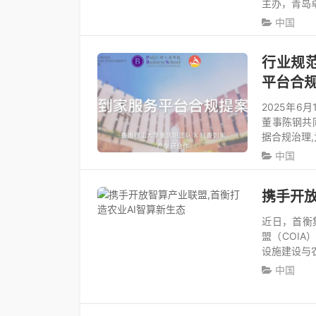
主办，青岛
中国
行业规
平台合
2025年6
董事陈钢共
据合规治理
中国
携手开放
近日，首衡
盟（COI
设施建设与
中国