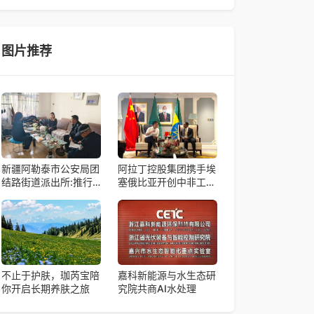
帼天团第四次组委会筹备会在杭州骆家庄党
4月15日，由中国科学院微小卫星创新研究院自主
研制的轻舟试验飞船（白象号），在上海发布首批
科学与工程试验成果。据中国科学院微小卫星
图片推荐
新疆阿勒泰市公安局团
阿拉丁控股集团携手埃
结路街道派出所:推行
塞俄比亚开创中非工业
“五步”工作法 打造新时
农业合作新篇章
代“枫”景线
不止于护肤，珈芮宝陪
嘉科新能源与水生态研
你开启长期养肤之旅
究院共商AI水处理