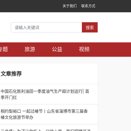
关于我们
联系方式
搜索
专题
旅游
公益
视频
文章推荐
中国石化胜利油田一季度油气生产超计划运行| 首
季开门红
中国石化胜利油田一季度油气生产超计划运行| 首
季开门红济南电（记者 瑞夫 胜宣）2026年一季
相约梨峪口 一起过椿节丨山东省淄博市第三届香
度，中国石化胜利油田生产原油585.86万吨，天
椿文化旅游节举办
相约梨峪口 一起过椿节丨山东省淄博市第三届香
椿文化旅游节举办济南电（记者 瑞夫）4月18