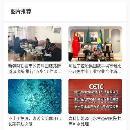
试验飞船（白象号），在上海发布首批科学与工程试验成
果。据中国科学院微小卫星
图片推荐
新疆阿勒泰市公安局团结路街
阿拉丁控股集团携手埃塞俄比
道派出所:推行“五步”工作法
亚开创中非工业农业合作新篇
打造新时代“枫”景线
章
不止于护肤，珈芮宝陪你开启
嘉科新能源与水生态研究院共
长期养肤之旅
商AI水处理