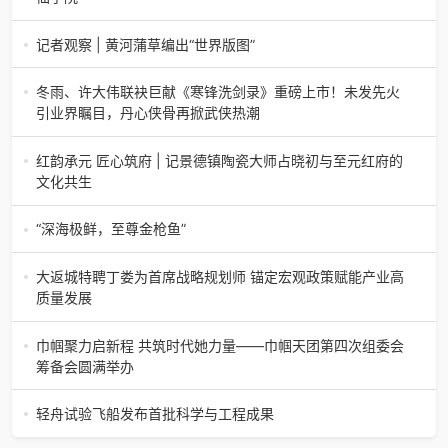
三合盛：为了让你吃上一口放心肉，我们把猪送进了“高山修
仙学院”很多人问我，现在的生鲜赛道已经卷成麻花了，为什
记者观察 | 黄河蒲草编出“世界版图”
么三合盛的“认养一头
记者观察 | 黄河蒲草编出“世界版图”山东高青农妇的30年“草
根逆袭”路济南电（记者 瑞夫 王克军 郭克烁）一根黄河滩上
冬雨、许大伟联袂巨献《寒锋洗剑录》重磅上市！未发先火
的蒲草，能走多
引业界瞩目，丹心侠骨再掀武侠热潮
【新书首发】冬雨、许大伟联袂巨献《寒锋洗剑录》重磅上
市！未发先火引业界瞩目，丹心侠骨再掀武侠热潮（文/梵
红韵承元 匠心筑府 | 记景德镇陶瓷大师占晓初与至元红府的
可）近日，备受业界与读者双
文化共生
（中国晨报头条讯）景德镇的窑火，千年不熄，淬炼出无数
陶瓷瑰宝；元代釉里红的一抹艳红，穿越七百年岁月，成为
“深海极鲜，至尊金枪鱼”
陶瓷史上不可逾越的经典。在这座
“深海极鲜，至尊金枪鱼”苏州吴中白金汉爵大酒店蓝鳍金枪鱼
开鱼品鉴仪式圆满落幕2026年4月17日，江苏省苏州市吴中
大返城特聘丁娄为首席战略规划师 锚定宏观政策赋能产业高
白金汉爵大酒店大
质量发展
2026年4月16日，大返城（浙江）科技有限公司隆重举行签
约仪式，正式特聘丁娄先生担任公司首席战略规划师。此次
巾帼聚力启新程 共筑时代她力量——巾帼天团第四次组委会
强强联合，是大返城集团深度
筹备会圆满举办
巾帼聚力启新程 共筑时代她力量——巾帼天团第四次组委会
筹备会圆满举办2026年4月15日，巾帼天团第四次组委会筹
轻舟试验飞船发布首批科学与工程成果
备会在杭州骆家庄党
4月15日，由中国科学院微小卫星创新研究院自主研制的轻舟