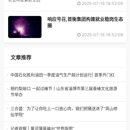
2025-07-16 18:52:09
响应号召,首衡集团构建就业稳岗生态
圈
2025-07-16 18:52:08
文章推荐
中国石化胜利油田一季度油气生产超计划运行| 首季开门红
中国石化胜利油田一季度油气生产超计划运行| 首季开门红济
南电（记者 瑞夫 胜宣）2026年一季度，中国石化胜利油田
相约梨峪口 一起过椿节丨山东省淄博市第三届香椿文化旅游
生产原油585.86万吨，天
节举办
相约梨峪口 一起过椿节丨山东省淄博市第三届香椿文化旅游
节举办济南电（记者 瑞夫）4月18日，山东省淄博市第三届
三合盛：为了让你吃上一口放心肉，我们把猪送进了“高山修
香椿文化旅游节暨党建
仙学院”
三合盛：为了让你吃上一口放心肉，我们把猪送进了“高山修
仙学院”很多人问我，现在的生鲜赛道已经卷成麻花了，为什
记者观察 | 黄河蒲草编出“世界版图”