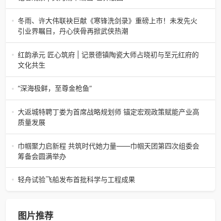
么三合盛的“认养一头
记者观察 | 黄河蒲草编出“世界版图”山东高青农妇的30年“草
根逆袭”路济南电（记者 瑞夫 王克军 郭克烁）一根黄河滩上
冬雨、许大伟联袂巨献《寒锋洗剑录》重磅上市！未发先火
的蒲草，能走多
引业界瞩目，丹心侠骨再掀武侠热潮
【新书首发】冬雨、许大伟联袂巨献《寒锋洗剑录》重磅上
市！未发先火引业界瞩目，丹心侠骨再掀武侠热潮（文/梵
红韵承元 匠心筑府 | 记景德镇陶瓷大师占晓初与至元红府的
可）近日，备受业界与读者双
文化共生
（中国晨报头条讯）景德镇的窑火，千年不熄，淬炼出无数
陶瓷瑰宝；元代釉里红的一抹艳红，穿越七百年岁月，成为
“深海极鲜，至尊金枪鱼”
陶瓷史上不可逾越的经典。在这座
“深海极鲜，至尊金枪鱼”苏州吴中白金汉爵大酒店蓝鳍金枪鱼
开鱼品鉴仪式圆满落幕2026年4月17日，江苏省苏州市吴中
大返城特聘丁娄为首席战略规划师 锚定宏观政策赋能产业高
白金汉爵大酒店大
质量发展
2026年4月16日，大返城（浙江）科技有限公司隆重举行签
约仪式，正式特聘丁娄先生担任公司首席战略规划师。此次
巾帼聚力启新程 共筑时代她力量——巾帼天团第四次组委会
强强联合，是大返城集团深度
筹备会圆满举办
巾帼聚力启新程 共筑时代她力量——巾帼天团第四次组委会
筹备会圆满举办2026年4月15日，巾帼天团第四次组委会筹
轻舟试验飞船发布首批科学与工程成果
备会在杭州骆家庄党
4月15日，由中国科学院微小卫星创新研究院自主研制的轻舟
试验飞船（白象号），在上海发布首批科学与工程试验成
果。据中国科学院微小卫星
图片推荐