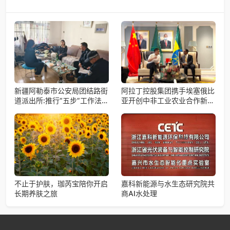
新疆阿勒泰市公安局团结路街
阿拉丁控股集团携手埃塞俄比
道派出所:推行“五步”工作法
亚开创中非工业农业合作新篇
打造新时代“枫”景线
章
不止于护肤，珈芮宝陪你开启
嘉科新能源与水生态研究院共
长期养肤之旅
商AI水处理