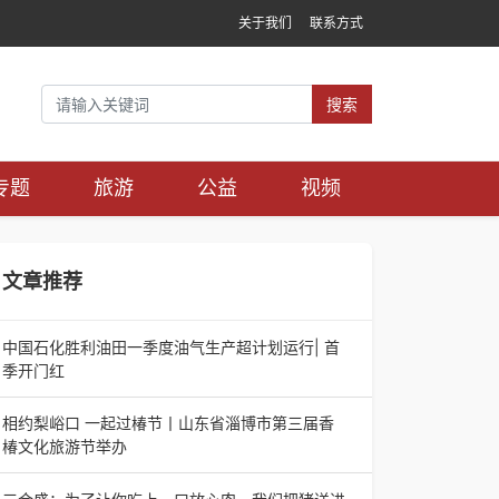
关于我们
联系方式
搜索
专题
旅游
公益
视频
文章推荐
中国石化胜利油田一季度油气生产超计划运行| 首
季开门红
中国石化胜利油田一季度油气生产超计划运行| 首
季开门红济南电（记者 瑞夫 胜宣）2026年一季
相约梨峪口 一起过椿节丨山东省淄博市第三届香
度，中国石化胜利油田生产原油585.86万吨，天
椿文化旅游节举办
相约梨峪口 一起过椿节丨山东省淄博市第三届香
椿文化旅游节举办济南电（记者 瑞夫）4月18