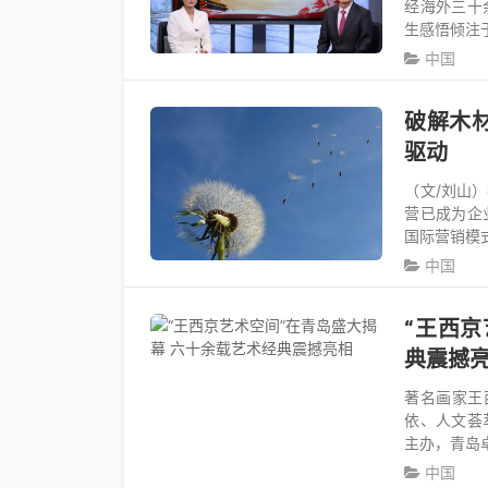
经海外三十
生感悟倾注
中国
破解木
驱动
（文/刘山
营已成为企
国际营销模
中国
“王西京
典震撼
著名画家王
依、人文荟
主办，青岛
中国