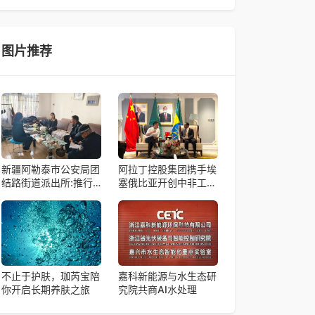
帼天团第四次组委会筹备会在杭州骆家庄党
4月15日，由中国科学院微小卫星创新研究院自主
研制的轻舟试验飞船（白象号），在上海发布首批
科学与工程试验成果。据中国科学院微小卫星
图片推荐
新疆阿勒泰市公安局团
阿拉丁控股集团携手埃
结路街道派出所:推行
塞俄比亚开创中非工业
“五步”工作法 打造新时
农业合作新篇章
代“枫”景线
不止于护肤，珈芮宝陪
嘉科新能源与水生态研
你开启长期养肤之旅
究院共商AI水处理