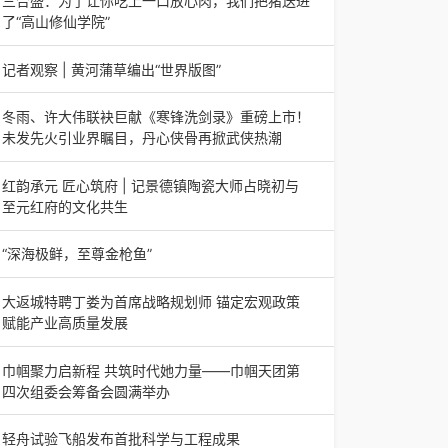
三合盛：为了让你吃上一口放心肉，我们把猪送进
日，山东省淄博市第三届香椿文化旅游节暨党建
了“高山修仙学院”
三合盛：为了让你吃上一口放心肉，我们把猪送进
了“高山修仙学院”很多人问我，现在的生鲜赛道已
记者观察 | 黄河蒲草编出“世界版图”
经卷成麻花了，为什么三合盛的“认养一头
记者观察 | 黄河蒲草编出“世界版图”山东高青农妇
的30年“草根逆袭”路济南电（记者 瑞夫 王克军 郭
冬雨、许大伟联袂巨献《寒锋洗剑录》重磅上市！
克烁）一根黄河滩上的蒲草，能走多
未发先火引业界瞩目，丹心侠骨再掀武侠热潮
【新书首发】冬雨、许大伟联袂巨献《寒锋洗剑
录》重磅上市！未发先火引业界瞩目，丹心侠骨再
红韵承元 匠心筑府 | 记景德镇陶瓷大师占晓初与
掀武侠热潮（文/梵可）近日，备受业界与读者双
至元红府的文化共生
（中国晨报头条讯）景德镇的窑火，千年不熄，淬
炼出无数陶瓷瑰宝；元代釉里红的一抹艳红，穿越
“深海极鲜，至尊金枪鱼”
七百年岁月，成为陶瓷史上不可逾越的经典。在这
“深海极鲜，至尊金枪鱼”苏州吴中白金汉爵大酒店
座
蓝鳍金枪鱼开鱼品鉴仪式圆满落幕2026年4月17
大返城特聘丁娄为首席战略规划师 锚定宏观政策
日，江苏省苏州市吴中白金汉爵大酒店大
赋能产业高质量发展
2026年4月16日，大返城（浙江）科技有限公司
隆重举行签约仪式，正式特聘丁娄先生担任公司首
巾帼聚力启新程 共筑时代她力量——巾帼天团第
席战略规划师。此次强强联合，是大返城集团深度
四次组委会筹备会圆满举办
巾帼聚力启新程 共筑时代她力量——巾帼天团第
四次组委会筹备会圆满举办2026年4月15日，巾
轻舟试验飞船发布首批科学与工程成果