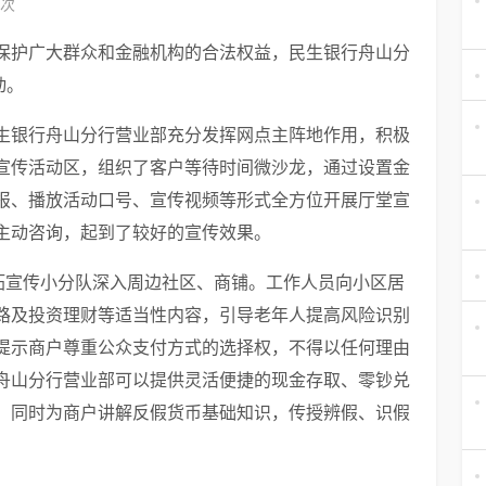
8次
保护广大群众和金融机构的合法权益，民生银行舟山分
动。
生银行舟山分行营业部充分发挥网点主阵地作用，积极
宣传活动区，组织了客户等待时间微沙龙，通过设置金
报、播放活动口号、宣传视频等形式全方位开展厅堂宣
主动咨询，起到了较好的宣传效果。
外拓宣传小分队深入周边社区、商铺。工作人员向小区居
路及投资理财等适当性内容，引导老年人提高风险识别
提示商户尊重公众支付方式的选择权，不得以任何理由
舟山分行营业部可以提供灵活便捷的现金存取、零钞兑
。同时为商户讲解反假货币基础知识，传授辨假、识假