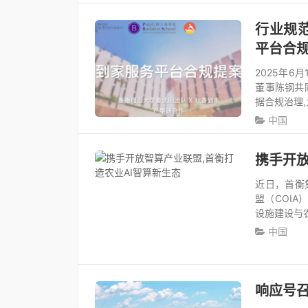
行业规
平台合
2025年6
董事陈钢共
据合规治理
中国
携手开放
近日，首衡
盟（COI
设施建设与
中国
响应号