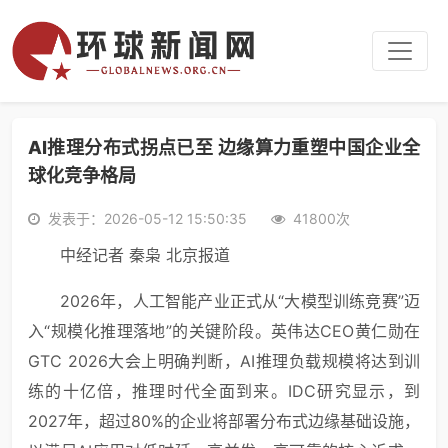
AI推理分布式拐点已至 边缘算力重塑中国企业全
球化竞争格局
发表于：2026-05-12 15:50:35
41800次
中经记者 秦枭 北京报道
2026年，人工智能产业正式从“大模型训练竞赛”迈
入“规模化推理落地”的关键阶段。英伟达CEO黄仁勋在
GTC 2026大会上明确判断，AI推理负载规模将达到训
练的十亿倍，推理时代全面到来。IDC研究显示，到
2027年，超过80%的企业将部署分布式边缘基础设施，