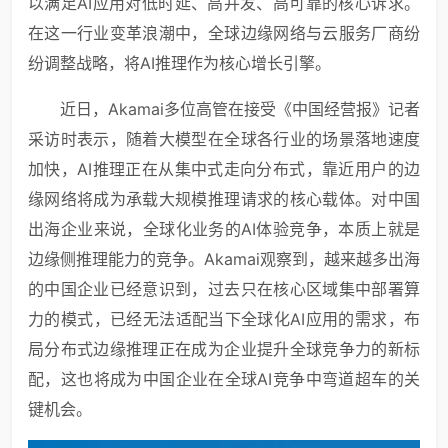
以满足AI应用对低时延、高并发、高可靠的核心诉求。
在这一行业变革浪潮中，全球边缘网络与云服务厂商纷
纷调整战略，将AI推理作为核心增长引擎。
近日，Akamai多位高管在接受《中国经营报》记者
采访时表示，随着大模型在全球各行业的场景落地速度
加快，AI推理正在从集中式走向分布式，靠近用户的边
缘网络将成为承载大规模推理请求的核心载体。对中国
出海企业来说，全球化业务的AI体验竞争，本质上就是
边缘侧推理能力的竞争。Akamai观察到，越来越多出海
的中国企业已经意识到，过去只在核心区域集中部署算
力的模式，已经无法适配当下全球化AI应用的需求，布
局分布式边缘推理正在成为企业提升全球竞争力的新标
配，这也将成为中国企业在全球AI竞争中弯道超车的关
键机会。