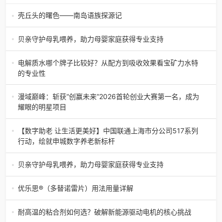
壳丘头的曙色——南岛语族探源记
壳丘头的曙色——南岛语族探源记文 图/商成勇苍天合德化育
美麒麟（注1）于华夏神州东南柱础旁扎下文明根系峡海万年
贝亲守护母乳喂养，助力母婴家庭获得专业支持
前不全是峡海陆桥
母乳是婴儿与生俱来的天然滋养，不仅能满足成长关键所
需、构筑宝宝自身免疫防线，更在每一次喂养中编织着母婴
电解质水哪个牌子比较好？从配方到吸收效果看宝矿力水特
之间深厚的情感纽带。在
的专业性
健身房挥汗如雨后，货架前站了十分钟还是拿不定主意；夏
季户外活动，喝完一瓶水还喊渴；办公室开着空调久坐，总
漫域巅峰：斩获“创赢未来”2026首轮创业大赛第一名，成为
感觉口干舌燥……我们发现生
耀眼的明星项目
日前，由安徽省人力资源社会保障部与安徽省人民政府联合
主办的“创赢未来”2026创业大赛，合肥漫域巅峰科技有限公
【数字助老 让生活更美好】中国联通上海市分公司517系列
司在众多营收过亿、
行动，绘就申城数字养老新标杆
为深入贯彻应对人口老龄化的国家战略，积极响应“十五五”规
划纲要中健全养老事业和产业协同发展机制，促进老有所
贝亲守护母乳喂养，助力母婴家庭获得专业支持
养、老有所为、老有
母乳是婴儿与生俱来的天然滋养，不仅能满足成长关键所
需、构筑宝宝自身免疫防线，更在每一次喂养中编织着母婴
优乐思®（多替诺雷片）用法用量详解
之间深厚的情感纽带。在
优乐思®（多替诺雷片）是一种用于治疗痛风伴高尿酸血症的
高选择性URAT1抑制剂。随着痛风被定义为一种需要长期管
耐高温的粘合剂如何选？破解新能源驱动电机的核心挑战
理的慢性疾病，如何通