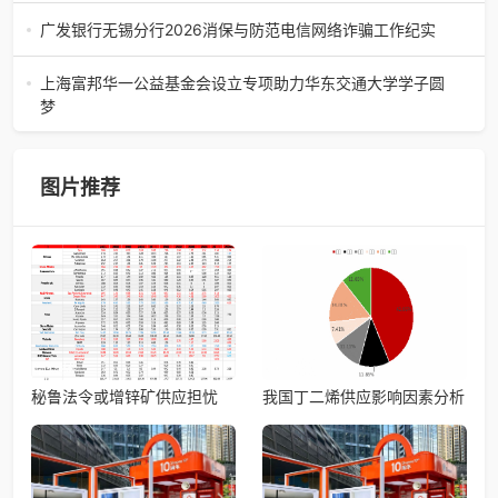
当下，新能源驱动电机正朝着高转速、高功率的方向快速发
展。随着功率提升，电机内部的工作温度也持续攀升。这对
​广发银行无锡分行2026消保与防范电信网络诈骗工作纪实
电机内部使用的粘合剂
广发银行无锡分行2026消保与防范电信网络诈骗工作纪实金
融如水，润泽万物；安全如堤，守护万家。在太湖之畔的无
上海富邦华一公益基金会设立专项助力华东交通大学学子圆
锡，广发银行无锡分行始终
梦
近日，上海富邦华一公益基金会接力仪式在华东交通大学举
行。仪式上，双方代表签署了2026年度捐赠协议，受助学生
代表向上海富邦华一公益
图片推荐
​秘鲁法令或增锌矿供应担忧
我国丁二烯供应影响因素分析