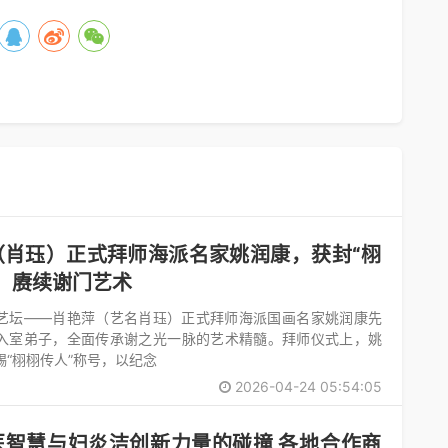
（肖珏）正式拜师海派名家姚润康，获封“栩
，赓续谢门艺术
艺坛——肖艳萍（艺名肖珏）正式拜师海派国画名家姚润康先
入室弟子，全面传承谢之光一脉的艺术精髓。拜师仪式上，姚
赐“栩栩传人”称号，以纪念
2026-04-24 05:54:05
智慧与妇炎洁创新力量的碰撞 各地合作商