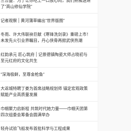
三合盛：为了让你吃上一口放心肉，我们把猪送进
日，山东省淄博市第三届香椿文化旅游节暨党建
了“高山修仙学院”
三合盛：为了让你吃上一口放心肉，我们把猪送进
了“高山修仙学院”很多人问我，现在的生鲜赛道已
记者观察 | 黄河蒲草编出“世界版图”
经卷成麻花了，为什么三合盛的“认养一头
记者观察 | 黄河蒲草编出“世界版图”山东高青农妇
的30年“草根逆袭”路济南电（记者 瑞夫 王克军 郭
冬雨、许大伟联袂巨献《寒锋洗剑录》重磅上市！
克烁）一根黄河滩上的蒲草，能走多
未发先火引业界瞩目，丹心侠骨再掀武侠热潮
【新书首发】冬雨、许大伟联袂巨献《寒锋洗剑
录》重磅上市！未发先火引业界瞩目，丹心侠骨再
红韵承元 匠心筑府 | 记景德镇陶瓷大师占晓初与
掀武侠热潮（文/梵可）近日，备受业界与读者双
至元红府的文化共生
（中国晨报头条讯）景德镇的窑火，千年不熄，淬
炼出无数陶瓷瑰宝；元代釉里红的一抹艳红，穿越
“深海极鲜，至尊金枪鱼”
七百年岁月，成为陶瓷史上不可逾越的经典。在这
“深海极鲜，至尊金枪鱼”苏州吴中白金汉爵大酒店
座
蓝鳍金枪鱼开鱼品鉴仪式圆满落幕2026年4月17
大返城特聘丁娄为首席战略规划师 锚定宏观政策
日，江苏省苏州市吴中白金汉爵大酒店大
赋能产业高质量发展
2026年4月16日，大返城（浙江）科技有限公司
隆重举行签约仪式，正式特聘丁娄先生担任公司首
巾帼聚力启新程 共筑时代她力量——巾帼天团第
席战略规划师。此次强强联合，是大返城集团深度
四次组委会筹备会圆满举办
巾帼聚力启新程 共筑时代她力量——巾帼天团第
四次组委会筹备会圆满举办2026年4月15日，巾
轻舟试验飞船发布首批科学与工程成果