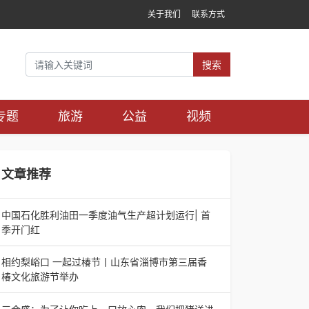
关于我们
联系方式
搜索
专题
旅游
公益
视频
文章推荐
中国石化胜利油田一季度油气生产超计划运行| 首
季开门红
中国石化胜利油田一季度油气生产超计划运行| 首
季开门红济南电（记者 瑞夫 胜宣）2026年一季
相约梨峪口 一起过椿节丨山东省淄博市第三届香
度，中国石化胜利油田生产原油585.86万吨，天
椿文化旅游节举办
相约梨峪口 一起过椿节丨山东省淄博市第三届香
椿文化旅游节举办济南电（记者 瑞夫）4月18