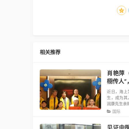
相关推荐
肖艳萍
栩传人”
近日，海上
生，成为其
润康先生亲
国际
见证中医