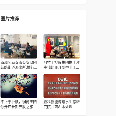
帼天团第四次组委会筹备会在杭州骆家庄党
4月15日，由中国科学院微小卫星创新研究院自主
研制的轻舟试验飞船（白象号），在上海发布首批
科学与工程试验成果。据中国科学院微小卫星
图片推荐
新疆阿勒泰市公安局团
阿拉丁控股集团携手埃
结路街道派出所:推行
塞俄比亚开创中非工业
“五步”工作法 打造新时
农业合作新篇章
代“枫”景线
不止于护肤，珈芮宝陪
嘉科新能源与水生态研
你开启长期养肤之旅
究院共商AI水处理