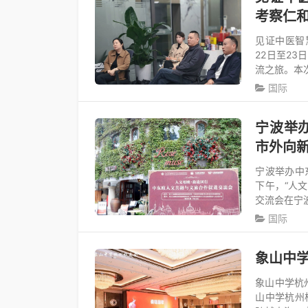
考察仁
见证中医智
22日至2
流之旅。本
国际
宁波举
市外向
宁波举办中
下午，“人
交流会在宁
国际
象山中学
象山中学杭
山中学杭州