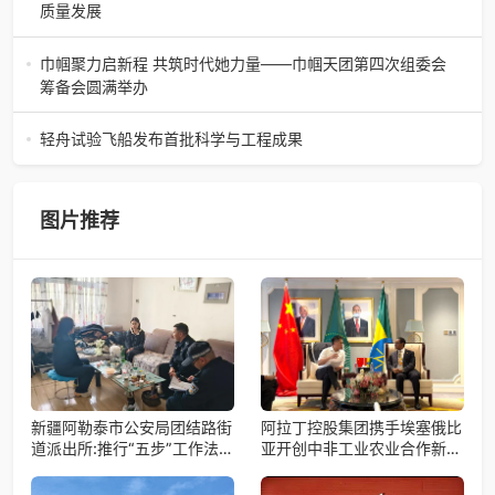
白金汉爵大酒店大
质量发展
2026年4月16日，大返城（浙江）科技有限公司隆重举行签
约仪式，正式特聘丁娄先生担任公司首席战略规划师。此次
巾帼聚力启新程 共筑时代她力量——巾帼天团第四次组委会
强强联合，是大返城集团深度
筹备会圆满举办
巾帼聚力启新程 共筑时代她力量——巾帼天团第四次组委会
筹备会圆满举办2026年4月15日，巾帼天团第四次组委会筹
轻舟试验飞船发布首批科学与工程成果
备会在杭州骆家庄党
4月15日，由中国科学院微小卫星创新研究院自主研制的轻舟
试验飞船（白象号），在上海发布首批科学与工程试验成
果。据中国科学院微小卫星
图片推荐
新疆阿勒泰市公安局团结路街
阿拉丁控股集团携手埃塞俄比
道派出所:推行“五步”工作法
亚开创中非工业农业合作新篇
打造新时代“枫”景线
章