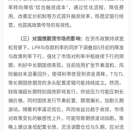
率转向降低“综合融资成本”，通过优化流程、降低费
用、改善定价机制等方式提升融资效率，既稳定银行经
营，也提高政策传导的有效性。
（
三）
对国债期货市场的影响：
在货币政策持续宽
松背景下，LPR与存款利率的同步下调叠加5月初的降准
与政策利率下行，强化了市场对利率中枢继续下行的预
期，利好中长期国债表现。当前信用扩张节奏温和、风
险偏好未显著回升，使得利率债受到资金青睐，T与TL
等长期国债期货的多头配置逻辑可能持续成立。然而，
财政端超长期特别国债即将发行，供给压力可能压制长
端价格，同时国债发行节奏前置、期限偏长，加剧久期
波动。随着利率逼近低位，风险收益比趋于收敛，市场
对政策变化的敏感性上升，可能导致期债波动加剧。策
略上建议逢低配置长债，灵活调整仓位与久期，应对流