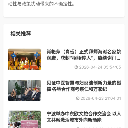
动性与政策扰动带来的不确定性。
相关推荐
肖艳萍（肖珏）正式拜师海派名家姚
润康，获封“栩栩传人”，赓续谢门艺
术
2026-04-24 05:54:05
见证中医智慧与妇炎洁创新力量的碰
撞 各地合作商考察仁和万家纪
2026-04-23 21:04:01
宁波举办中东欧文旅合作交流会 以人
文共融激活城市外向新动能