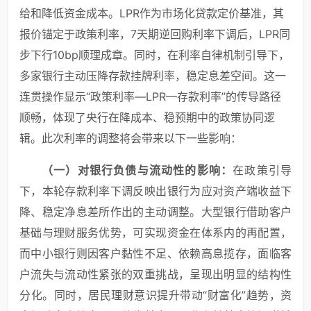
给和降低资金成本。LPR作为市场化贷款定价基准，其
报价锚定于政策利率，7天期逆回购利率下调后，LPR同
步下行10bp顺理成章。同时，在利率自律机制引导下，
多家银行主动压降存款挂牌利率，稳定息差空间。这一
连贯操作显示“政策利率—LPR—存款利率”的传导路径
顺畅，体现了央行在降成本、稳预期中的政策协同逻
辑。此次利率的调整将会带来以下一些影响：
（
一）
对银行负债与流动性的影响：
在政策引导
下，本轮存款利率下调反映出银行为应对资产端收益下
降、稳定净息差所作出的主动调整。大型银行借助客户
基础与理财服务优势，可实现资金在体系内的再配置，
而中小银行则因客户黏性不足、依赖高息揽存，面临客
户流失与流动性紧张的双重挑战，呈现出明显的结构性
分化。同时，居民理财意识提升带动“财富化”趋势，资