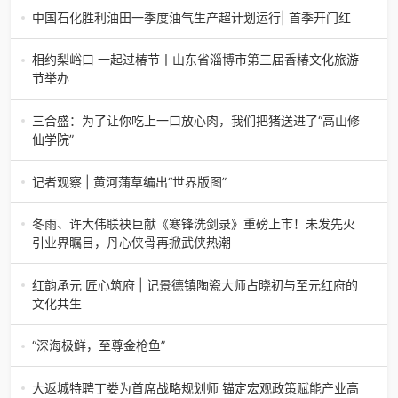
中国石化胜利油田一季度油气生产超计划运行| 首季开门红
中国石化胜利油田一季度油气生产超计划运行| 首季开门红济
南电（记者 瑞夫 胜宣）2026年一季度，中国石化胜利油田
相约梨峪口 一起过椿节丨山东省淄博市第三届香椿文化旅游
生产原油585.86万吨，天
节举办
相约梨峪口 一起过椿节丨山东省淄博市第三届香椿文化旅游
节举办济南电（记者 瑞夫）4月18日，山东省淄博市第三届
三合盛：为了让你吃上一口放心肉，我们把猪送进了“高山修
香椿文化旅游节暨党建
仙学院”
三合盛：为了让你吃上一口放心肉，我们把猪送进了“高山修
仙学院”很多人问我，现在的生鲜赛道已经卷成麻花了，为什
记者观察 | 黄河蒲草编出“世界版图”
么三合盛的“认养一头
记者观察 | 黄河蒲草编出“世界版图”山东高青农妇的30年“草
根逆袭”路济南电（记者 瑞夫 王克军 郭克烁）一根黄河滩上
冬雨、许大伟联袂巨献《寒锋洗剑录》重磅上市！未发先火
的蒲草，能走多
引业界瞩目，丹心侠骨再掀武侠热潮
【新书首发】冬雨、许大伟联袂巨献《寒锋洗剑录》重磅上
市！未发先火引业界瞩目，丹心侠骨再掀武侠热潮（文/梵
红韵承元 匠心筑府 | 记景德镇陶瓷大师占晓初与至元红府的
可）近日，备受业界与读者双
文化共生
（中国晨报头条讯）景德镇的窑火，千年不熄，淬炼出无数
陶瓷瑰宝；元代釉里红的一抹艳红，穿越七百年岁月，成为
“深海极鲜，至尊金枪鱼”
陶瓷史上不可逾越的经典。在这座
“深海极鲜，至尊金枪鱼”苏州吴中白金汉爵大酒店蓝鳍金枪鱼
开鱼品鉴仪式圆满落幕2026年4月17日，江苏省苏州市吴中
大返城特聘丁娄为首席战略规划师 锚定宏观政策赋能产业高