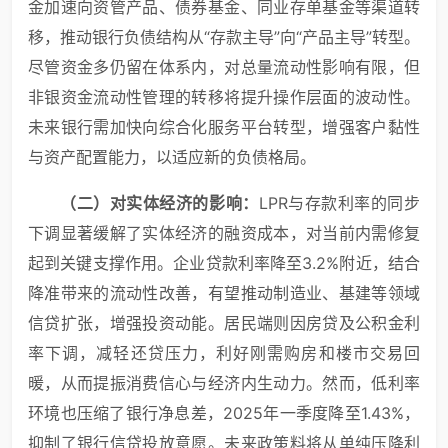
金加速向资管产品、债券基金、同业存单基金等渠道转
移，推动银行负债结构从“存款主导”向“产品主导”转型。
尽管资金多仍留在体系内，对总量流动性影响有限，但
非银资金流动性管理的转移将提升操作层面的波动性。
未来银行需加快向综合化服务平台转型，增强客户黏性
与资产配置能力，以适应新的负债格局。
（
二）
对实体经济的影响：
LPR与存款利率的同步
下调显著缓解了实体经济的融资成本，对当前内需修复
起到关键支撑作用。企业贷款利率降至3.2%附近，结合
降准带来的流动性改善，有望推动制造业、基建等领域
信贷扩张，增强投资动能。居民端则因房贷及公积金利
率下调，减轻还贷压力，利好刚需购房和楼市交易回
暖，从而提振消费信心与经济内生动力。然而，低利率
环境也压缩了银行净息差，2025年一季度降至1.43%，
抑制了银行信贷投放意愿。未来政策料将从单纯压降利