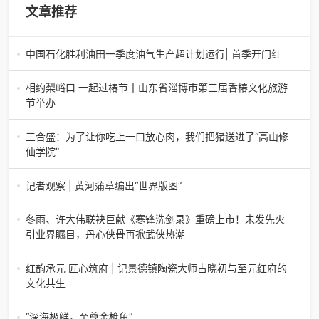
文章推荐
中国石化胜利油田一季度油气生产超计划运行| 首季开门红
中国石化胜利油田一季度油气生产超计划运行| 首季开门红济
南电（记者 瑞夫 胜宣）2026年一季度，中国石化胜利油田
相约梨峪口 一起过椿节丨山东省淄博市第三届香椿文化旅游
生产原油585.86万吨，天
节举办
相约梨峪口 一起过椿节丨山东省淄博市第三届香椿文化旅游
节举办济南电（记者 瑞夫）4月18日，山东省淄博市第三届
三合盛：为了让你吃上一口放心肉，我们把猪送进了“高山修
香椿文化旅游节暨党建
仙学院”
三合盛：为了让你吃上一口放心肉，我们把猪送进了“高山修
仙学院”很多人问我，现在的生鲜赛道已经卷成麻花了，为什
记者观察 | 黄河蒲草编出“世界版图”
么三合盛的“认养一头
记者观察 | 黄河蒲草编出“世界版图”山东高青农妇的30年“草
根逆袭”路济南电（记者 瑞夫 王克军 郭克烁）一根黄河滩上
冬雨、许大伟联袂巨献《寒锋洗剑录》重磅上市！未发先火
的蒲草，能走多
引业界瞩目，丹心侠骨再掀武侠热潮
【新书首发】冬雨、许大伟联袂巨献《寒锋洗剑录》重磅上
市！未发先火引业界瞩目，丹心侠骨再掀武侠热潮（文/梵
红韵承元 匠心筑府 | 记景德镇陶瓷大师占晓初与至元红府的
可）近日，备受业界与读者双
文化共生
（中国晨报头条讯）景德镇的窑火，千年不熄，淬炼出无数
陶瓷瑰宝；元代釉里红的一抹艳红，穿越七百年岁月，成为
“深海极鲜，至尊金枪鱼”