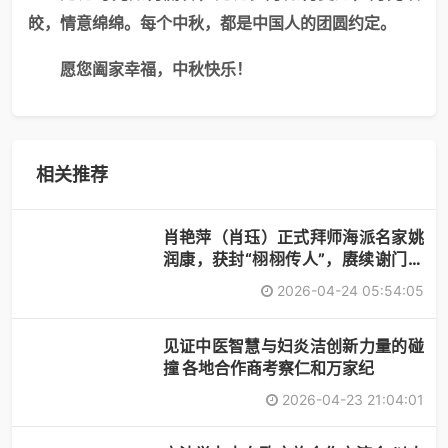
皎，情意绵绵。每个中秋，都是中国人的团圆约定。
愿您阖家幸福，中秋快乐！
相关推荐
肖艳萍（肖珏）正式拜师海派名家姚
润康，获封“栩栩传人”，赓续谢门艺
术
2026-04-24 05:54:05
见证中医智慧与妇炎洁创新力量的碰
撞 各地合作商考察仁和万家纪
2026-04-23 21:04:01