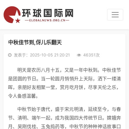
中秋佳节到,伢儿乐翻天
发表于：2025-10-05 21:20:21
46351次
明天是农历八月十五，又是一年中秋到。中秋佳节
是团圆的节日。当一轮圆月悄悄升上天际，洒下一缕清
晖，亲朋好友相聚一堂，赏月吃月饼，尽享天伦之乐，
令人备感温馨。
中秋节始于唐代，盛于宋元明清，延续至今，与春
节、清明、端午一起，成为我国四大传统节日。嫦娥奔
月、吴刚伐桂、玉兔捣药等，中秋节的种种神话故事口