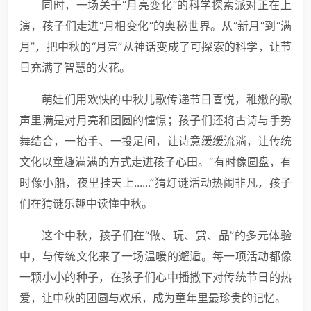
同时，一场关于“月亮变化”的科学探索派对正在上
演，孩子们走进“月相变化”的奥秘世界。从“新月”到“满
月”，把中秋的“月亮”从神话变成了可探索的科学，让节
日充满了智慧的火花。
萌娃们用欢快的中秋儿歌传递节日喜悦，稚嫩的歌
声里满是对月亮和团圆的憧憬；孩子们还将古诗与手势
舞结合，一抬手、一投足间，让诗意缓缓流淌，让传统
文化以童趣满满的方式走进孩子心田。“有时像圆盘，有
时像小船，夜里挂天上......”猜灯谜活动热闹非凡，孩子
们在猜谜乐趣中读懂中秋。
这个中秋，孩子们在“做、玩、赏、品”的多元体验
中，与传统文化来了一场温暖的邂逅。每一项活动都像
一颗小小的种子，在孩子们心中播撒下对传统节日的热
爱，让中秋的团圆与欢乐，成为童年里最珍贵的记忆。