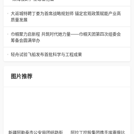
陶瓷史上不可逾越的经典。在这座
“深海极鲜，至尊金枪鱼”苏州吴中白金汉爵大酒店蓝鳍金枪鱼
开鱼品鉴仪式圆满落幕2026年4月17日，江苏省苏州市吴中
大返城特聘丁娄为首席战略规划师 锚定宏观政策赋能产业高
白金汉爵大酒店大
质量发展
2026年4月16日，大返城（浙江）科技有限公司隆重举行签
约仪式，正式特聘丁娄先生担任公司首席战略规划师。此次
巾帼聚力启新程 共筑时代她力量——巾帼天团第四次组委会
强强联合，是大返城集团深度
筹备会圆满举办
巾帼聚力启新程 共筑时代她力量——巾帼天团第四次组委会
筹备会圆满举办2026年4月15日，巾帼天团第四次组委会筹
轻舟试验飞船发布首批科学与工程成果
备会在杭州骆家庄党
4月15日，由中国科学院微小卫星创新研究院自主研制的轻舟
试验飞船（白象号），在上海发布首批科学与工程试验成
果。据中国科学院微小卫星
图片推荐
新疆阿勒泰市公安局团结路街
阿拉丁控股集团携手埃塞俄比