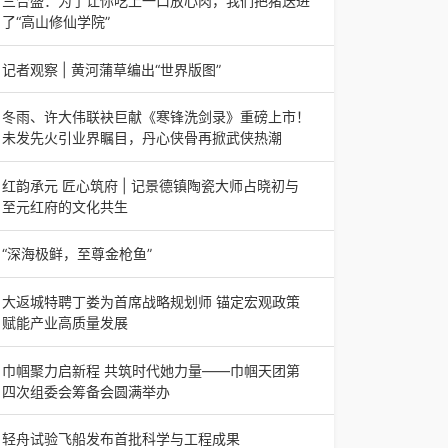
三合盛：为了让你吃上一口放心肉，我们把猪送进
日，山东省淄博市第三届香椿文化旅游节暨党建
了“高山修仙学院”
三合盛：为了让你吃上一口放心肉，我们把猪送进
了“高山修仙学院”很多人问我，现在的生鲜赛道已
记者观察 | 黄河蒲草编出“世界版图”
经卷成麻花了，为什么三合盛的“认养一头
记者观察 | 黄河蒲草编出“世界版图”山东高青农妇
的30年“草根逆袭”路济南电（记者 瑞夫 王克军 郭
冬雨、许大伟联袂巨献《寒锋洗剑录》重磅上市！
克烁）一根黄河滩上的蒲草，能走多
未发先火引业界瞩目，丹心侠骨再掀武侠热潮
【新书首发】冬雨、许大伟联袂巨献《寒锋洗剑
录》重磅上市！未发先火引业界瞩目，丹心侠骨再
红韵承元 匠心筑府 | 记景德镇陶瓷大师占晓初与
掀武侠热潮（文/梵可）近日，备受业界与读者双
至元红府的文化共生
（中国晨报头条讯）景德镇的窑火，千年不熄，淬
炼出无数陶瓷瑰宝；元代釉里红的一抹艳红，穿越
“深海极鲜，至尊金枪鱼”
七百年岁月，成为陶瓷史上不可逾越的经典。在这
“深海极鲜，至尊金枪鱼”苏州吴中白金汉爵大酒店
座
蓝鳍金枪鱼开鱼品鉴仪式圆满落幕2026年4月17
大返城特聘丁娄为首席战略规划师 锚定宏观政策
日，江苏省苏州市吴中白金汉爵大酒店大
赋能产业高质量发展
2026年4月16日，大返城（浙江）科技有限公司
隆重举行签约仪式，正式特聘丁娄先生担任公司首
巾帼聚力启新程 共筑时代她力量——巾帼天团第
席战略规划师。此次强强联合，是大返城集团深度
四次组委会筹备会圆满举办
巾帼聚力启新程 共筑时代她力量——巾帼天团第
四次组委会筹备会圆满举办2026年4月15日，巾
轻舟试验飞船发布首批科学与工程成果