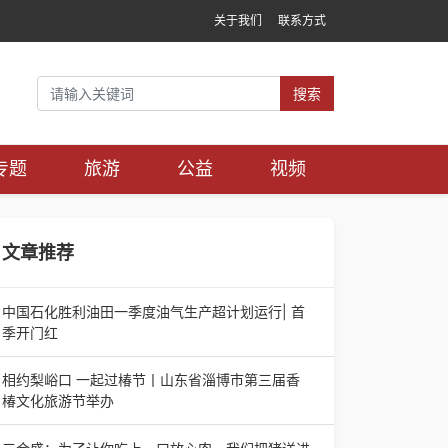
关于我们
联系方式
搜索
专题
旅游
公益
视频
文章推荐
中国石化胜利油田一季度油气生产超计划运行| 首
季开门红
中国石化胜利油田一季度油气生产超计划运行| 首
季开门红济南电（记者 瑞夫 胜宣）2026年一季
相约梨峪口 一起过椿节丨山东省淄博市第三届香
度，中国石化胜利油田生产原油585.86万吨，天
椿文化旅游节举办
相约梨峪口 一起过椿节丨山东省淄博市第三届香
椿文化旅游节举办济南电（记者 瑞夫）4月18