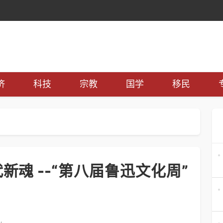
济
科技
宗教
国学
移民
新魂 --“第八届鲁迅文化周”