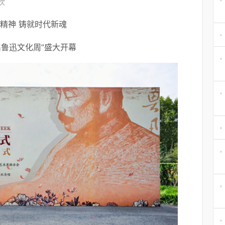
5次
精神 铸就时代新魂
届鲁迅文化周”盛大开幕