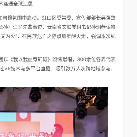
技术连通全球追思
式在肃穆氛围中启动。虹口区委常委、宣传部部长吴强致
长孙）追忆先辈事迹，云南省文联党组书记孙炯恭读祭
以文为火"，在民族危亡之际点燃觉醒火炬，强调本次纪
。
团以《我以我血荐轩辕》倾情献唱，300余位各界代表
通过VR技术与多平台直播，吸引数万人次跨地域参与，