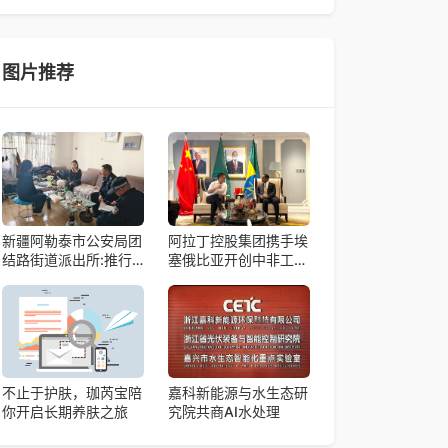
帼天团第四次组委会筹备会在杭州骆家庄党
4月15日，由中国科学院微小卫星创新研究院自主
研制的轻舟试验飞船（白象号），在上海发布首批
科学与工程试验成果。据中国科学院微小卫星
图片推荐
新疆阿勒泰市公安局团
阿拉丁控股集团携手埃
结路街道派出所:推行
塞俄比亚开创中非工业
“五步”工作法 打造新时
农业合作新篇章
代“枫”景线
不止于护肤，珈芮宝陪
嘉科新能源与水生态研
你开启长期养肤之旅
究院共商AI水处理