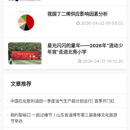
​我国丁二烯供应影响因素分析
2026-04-22 09:56:02
星光闪闪的童年——2026年“流动少
年宫”走进北秀小学
2026-04-21 19:12:20
文章推荐
中国石化胜利油田一季度油气生产超计划运行| 首季开门红
中国石化胜利油田一季度油气生产超计划运行| 首季开门红济
南电（记者 瑞夫 胜宣）2026年一季度，中国石化胜利油田
相约梨峪口 一起过椿节丨山东省淄博市第三届香椿文化旅游
生产原油585.86万吨，天
节举办
相约梨峪口 一起过椿节丨山东省淄博市第三届香椿文化旅游