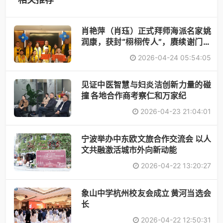
肖艳萍（肖珏）正式拜师海派名家姚
润康，获封“栩栩传人”，赓续谢门艺
术
2026-04-24 05:54:05
见证中医智慧与妇炎洁创新力量的碰
撞 各地合作商考察仁和万家纪
2026-04-23 21:04:01
宁波举办中东欧文旅合作交流会 以人
文共融激活城市外向新动能
2026-04-22 13:20:27
象山中学杭州校友会成立 黄河当选会
长
2026-04-22 12:50:31