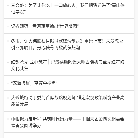
节举办济南电（记者 瑞夫）4月18日，山东省淄博市第三届
三合盛：为了让你吃上一口放心肉，我们把猪送进了“高山修
香椿文化旅游节暨党建
仙学院”
三合盛：为了让你吃上一口放心肉，我们把猪送进了“高山修
仙学院”很多人问我，现在的生鲜赛道已经卷成麻花了，为什
记者观察 | 黄河蒲草编出“世界版图”
么三合盛的“认养一头
记者观察 | 黄河蒲草编出“世界版图”山东高青农妇的30年“草
根逆袭”路济南电（记者 瑞夫 王克军 郭克烁）一根黄河滩上
冬雨、许大伟联袂巨献《寒锋洗剑录》重磅上市！未发先火
的蒲草，能走多
引业界瞩目，丹心侠骨再掀武侠热潮
【新书首发】冬雨、许大伟联袂巨献《寒锋洗剑录》重磅上
市！未发先火引业界瞩目，丹心侠骨再掀武侠热潮（文/梵
红韵承元 匠心筑府 | 记景德镇陶瓷大师占晓初与至元红府的
可）近日，备受业界与读者双
文化共生
（中国晨报头条讯）景德镇的窑火，千年不熄，淬炼出无数
陶瓷瑰宝；元代釉里红的一抹艳红，穿越七百年岁月，成为
“深海极鲜，至尊金枪鱼”
陶瓷史上不可逾越的经典。在这座
“深海极鲜，至尊金枪鱼”苏州吴中白金汉爵大酒店蓝鳍金枪鱼
开鱼品鉴仪式圆满落幕2026年4月17日，江苏省苏州市吴中
大返城特聘丁娄为首席战略规划师 锚定宏观政策赋能产业高
白金汉爵大酒店大
质量发展
2026年4月16日，大返城（浙江）科技有限公司隆重举行签
约仪式，正式特聘丁娄先生担任公司首席战略规划师。此次
巾帼聚力启新程 共筑时代她力量——巾帼天团第四次组委会
强强联合，是大返城集团深度
筹备会圆满举办
巾帼聚力启新程 共筑时代她力量——巾帼天团第四次组委会