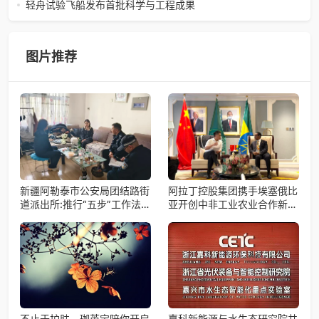
筹备会圆满举办2026年4月15日，巾帼天团第四次组委会筹
轻舟试验飞船发布首批科学与工程成果
备会在杭州骆家庄党
4月15日，由中国科学院微小卫星创新研究院自主研制的轻舟
试验飞船（白象号），在上海发布首批科学与工程试验成
果。据中国科学院微小卫星
图片推荐
新疆阿勒泰市公安局团结路街
阿拉丁控股集团携手埃塞俄比
道派出所:推行“五步”工作法
亚开创中非工业农业合作新篇
打造新时代“枫”景线
章
不止于护肤，珈芮宝陪你开启
嘉科新能源与水生态研究院共