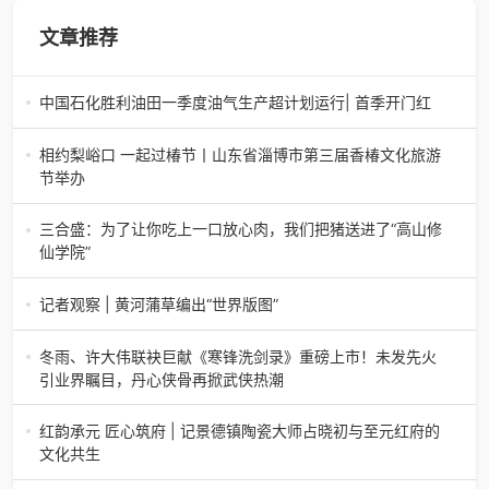
文章推荐
中国石化胜利油田一季度油气生产超计划运行| 首季开门红
中国石化胜利油田一季度油气生产超计划运行| 首季开门红济
南电（记者 瑞夫 胜宣）2026年一季度，中国石化胜利油田
相约梨峪口 一起过椿节丨山东省淄博市第三届香椿文化旅游
生产原油585.86万吨，天
节举办
相约梨峪口 一起过椿节丨山东省淄博市第三届香椿文化旅游
节举办济南电（记者 瑞夫）4月18日，山东省淄博市第三届
三合盛：为了让你吃上一口放心肉，我们把猪送进了“高山修
香椿文化旅游节暨党建
仙学院”
三合盛：为了让你吃上一口放心肉，我们把猪送进了“高山修
仙学院”很多人问我，现在的生鲜赛道已经卷成麻花了，为什
记者观察 | 黄河蒲草编出“世界版图”
么三合盛的“认养一头
记者观察 | 黄河蒲草编出“世界版图”山东高青农妇的30年“草
根逆袭”路济南电（记者 瑞夫 王克军 郭克烁）一根黄河滩上
冬雨、许大伟联袂巨献《寒锋洗剑录》重磅上市！未发先火
的蒲草，能走多
引业界瞩目，丹心侠骨再掀武侠热潮
【新书首发】冬雨、许大伟联袂巨献《寒锋洗剑录》重磅上
市！未发先火引业界瞩目，丹心侠骨再掀武侠热潮（文/梵
红韵承元 匠心筑府 | 记景德镇陶瓷大师占晓初与至元红府的
可）近日，备受业界与读者双
文化共生
（中国晨报头条讯）景德镇的窑火，千年不熄，淬炼出无数