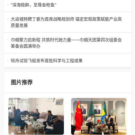
陶瓷瑰宝；元代釉里红的一抹艳红，穿越七百年岁月，成为
“深海极鲜，至尊金枪鱼”
陶瓷史上不可逾越的经典。在这座
“深海极鲜，至尊金枪鱼”苏州吴中白金汉爵大酒店蓝鳍金枪鱼
开鱼品鉴仪式圆满落幕2026年4月17日，江苏省苏州市吴中
大返城特聘丁娄为首席战略规划师 锚定宏观政策赋能产业高
白金汉爵大酒店大
质量发展
2026年4月16日，大返城（浙江）科技有限公司隆重举行签
约仪式，正式特聘丁娄先生担任公司首席战略规划师。此次
巾帼聚力启新程 共筑时代她力量——巾帼天团第四次组委会
强强联合，是大返城集团深度
筹备会圆满举办
巾帼聚力启新程 共筑时代她力量——巾帼天团第四次组委会
筹备会圆满举办2026年4月15日，巾帼天团第四次组委会筹
轻舟试验飞船发布首批科学与工程成果
备会在杭州骆家庄党
4月15日，由中国科学院微小卫星创新研究院自主研制的轻舟
试验飞船（白象号），在上海发布首批科学与工程试验成
果。据中国科学院微小卫星
图片推荐