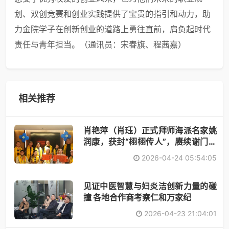
划、双创竞赛和创业实践提供了宝贵的指引和动力，助
力金院学子在创新创业的道路上勇往直前，肩负起时代
责任与青年担当。（通讯员：宋春旗、程茜嘉）
相关推荐
肖艳萍（肖珏）正式拜师海派名家姚
润康，获封“栩栩传人”，赓续谢门艺
术
2026-04-24 05:54:05
见证中医智慧与妇炎洁创新力量的碰
撞 各地合作商考察仁和万家纪
2026-04-23 21:04:01