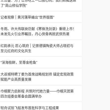
三合盛：为了让你吃上一口放心肉，我们把猪送进
日，山东省淄博市第三届香椿文化旅游节暨党建
了“高山修仙学院”
三合盛：为了让你吃上一口放心肉，我们把猪送进
了“高山修仙学院”很多人问我，现在的生鲜赛道已
记者观察 | 黄河蒲草编出“世界版图”
经卷成麻花了，为什么三合盛的“认养一头
记者观察 | 黄河蒲草编出“世界版图”山东高青农妇
的30年“草根逆袭”路济南电（记者 瑞夫 王克军 郭
冬雨、许大伟联袂巨献《寒锋洗剑录》重磅上市！
克烁）一根黄河滩上的蒲草，能走多
未发先火引业界瞩目，丹心侠骨再掀武侠热潮
【新书首发】冬雨、许大伟联袂巨献《寒锋洗剑
录》重磅上市！未发先火引业界瞩目，丹心侠骨再
红韵承元 匠心筑府 | 记景德镇陶瓷大师占晓初与
掀武侠热潮（文/梵可）近日，备受业界与读者双
至元红府的文化共生
（中国晨报头条讯）景德镇的窑火，千年不熄，淬
炼出无数陶瓷瑰宝；元代釉里红的一抹艳红，穿越
“深海极鲜，至尊金枪鱼”
七百年岁月，成为陶瓷史上不可逾越的经典。在这
“深海极鲜，至尊金枪鱼”苏州吴中白金汉爵大酒店
座
蓝鳍金枪鱼开鱼品鉴仪式圆满落幕2026年4月17
大返城特聘丁娄为首席战略规划师 锚定宏观政策
日，江苏省苏州市吴中白金汉爵大酒店大
赋能产业高质量发展
2026年4月16日，大返城（浙江）科技有限公司
隆重举行签约仪式，正式特聘丁娄先生担任公司首
巾帼聚力启新程 共筑时代她力量——巾帼天团第
席战略规划师。此次强强联合，是大返城集团深度
四次组委会筹备会圆满举办
巾帼聚力启新程 共筑时代她力量——巾帼天团第
四次组委会筹备会圆满举办2026年4月15日，巾
轻舟试验飞船发布首批科学与工程成果