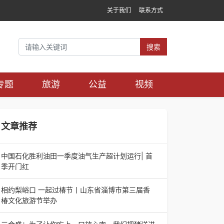
关于我们
联系方式
搜索
专题
旅游
公益
视频
文章推荐
中国石化胜利油田一季度油气生产超计划运行| 首
季开门红
中国石化胜利油田一季度油气生产超计划运行| 首
季开门红济南电（记者 瑞夫 胜宣）2026年一季
相约梨峪口 一起过椿节丨山东省淄博市第三届香
度，中国石化胜利油田生产原油585.86万吨，天
椿文化旅游节举办
相约梨峪口 一起过椿节丨山东省淄博市第三届香
椿文化旅游节举办济南电（记者 瑞夫）4月18