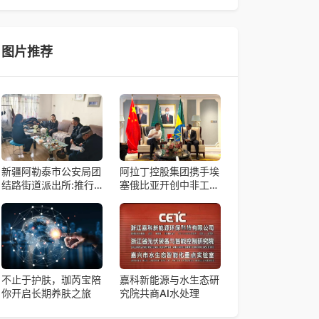
帼天团第四次组委会筹备会在杭州骆家庄党
4月15日，由中国科学院微小卫星创新研究院自主
研制的轻舟试验飞船（白象号），在上海发布首批
科学与工程试验成果。据中国科学院微小卫星
图片推荐
新疆阿勒泰市公安局团
阿拉丁控股集团携手埃
结路街道派出所:推行
塞俄比亚开创中非工业
“五步”工作法 打造新时
农业合作新篇章
代“枫”景线
不止于护肤，珈芮宝陪
嘉科新能源与水生态研
你开启长期养肤之旅
究院共商AI水处理