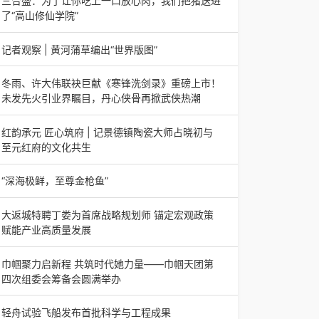
三合盛：为了让你吃上一口放心肉，我们把猪送进
日，山东省淄博市第三届香椿文化旅游节暨党建
了“高山修仙学院”
三合盛：为了让你吃上一口放心肉，我们把猪送进
了“高山修仙学院”很多人问我，现在的生鲜赛道已
记者观察 | 黄河蒲草编出“世界版图”
经卷成麻花了，为什么三合盛的“认养一头
记者观察 | 黄河蒲草编出“世界版图”山东高青农妇
的30年“草根逆袭”路济南电（记者 瑞夫 王克军 郭
冬雨、许大伟联袂巨献《寒锋洗剑录》重磅上市！
克烁）一根黄河滩上的蒲草，能走多
未发先火引业界瞩目，丹心侠骨再掀武侠热潮
【新书首发】冬雨、许大伟联袂巨献《寒锋洗剑
录》重磅上市！未发先火引业界瞩目，丹心侠骨再
红韵承元 匠心筑府 | 记景德镇陶瓷大师占晓初与
掀武侠热潮（文/梵可）近日，备受业界与读者双
至元红府的文化共生
（中国晨报头条讯）景德镇的窑火，千年不熄，淬
炼出无数陶瓷瑰宝；元代釉里红的一抹艳红，穿越
“深海极鲜，至尊金枪鱼”
七百年岁月，成为陶瓷史上不可逾越的经典。在这
“深海极鲜，至尊金枪鱼”苏州吴中白金汉爵大酒店
座
蓝鳍金枪鱼开鱼品鉴仪式圆满落幕2026年4月17
大返城特聘丁娄为首席战略规划师 锚定宏观政策
日，江苏省苏州市吴中白金汉爵大酒店大
赋能产业高质量发展
2026年4月16日，大返城（浙江）科技有限公司
隆重举行签约仪式，正式特聘丁娄先生担任公司首
巾帼聚力启新程 共筑时代她力量——巾帼天团第
席战略规划师。此次强强联合，是大返城集团深度
四次组委会筹备会圆满举办
巾帼聚力启新程 共筑时代她力量——巾帼天团第
四次组委会筹备会圆满举办2026年4月15日，巾
轻舟试验飞船发布首批科学与工程成果