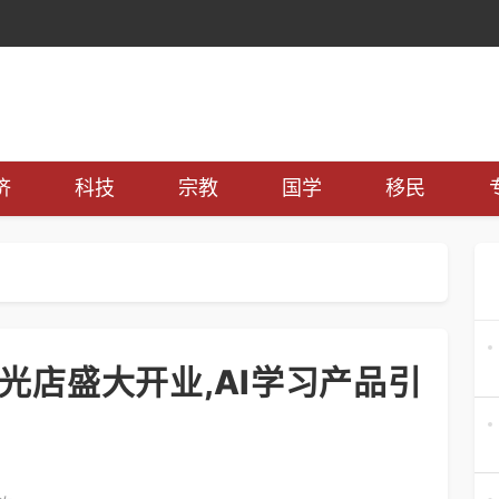
济
科技
宗教
国学
移民
光店盛大开业,AI学习产品引