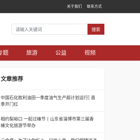
关于我们
联系方式
搜索
专题
旅游
公益
视频
文章推荐
中国石化胜利油田一季度油气生产超计划运行| 首
季开门红
中国石化胜利油田一季度油气生产超计划运行| 首
季开门红济南电（记者 瑞夫 胜宣）2026年一季
相约梨峪口 一起过椿节丨山东省淄博市第三届香
度，中国石化胜利油田生产原油585.86万吨，天
椿文化旅游节举办
相约梨峪口 一起过椿节丨山东省淄博市第三届香
椿文化旅游节举办济南电（记者 瑞夫）4月18