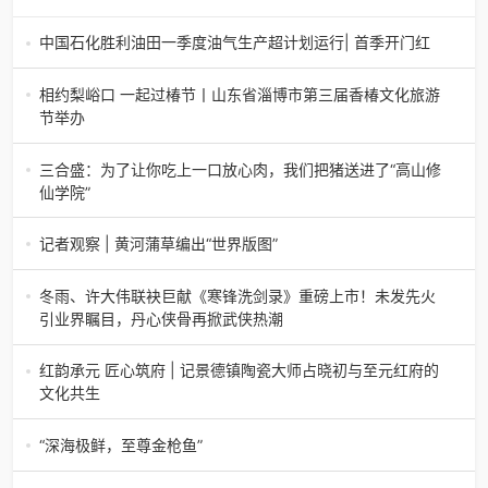
中国石化胜利油田一季度油气生产超计划运行| 首季开门红
中国石化胜利油田一季度油气生产超计划运行| 首季开门红济
南电（记者 瑞夫 胜宣）2026年一季度，中国石化胜利油田
相约梨峪口 一起过椿节丨山东省淄博市第三届香椿文化旅游
生产原油585.86万吨，天
节举办
相约梨峪口 一起过椿节丨山东省淄博市第三届香椿文化旅游
节举办济南电（记者 瑞夫）4月18日，山东省淄博市第三届
三合盛：为了让你吃上一口放心肉，我们把猪送进了“高山修
香椿文化旅游节暨党建
仙学院”
三合盛：为了让你吃上一口放心肉，我们把猪送进了“高山修
仙学院”很多人问我，现在的生鲜赛道已经卷成麻花了，为什
记者观察 | 黄河蒲草编出“世界版图”
么三合盛的“认养一头
记者观察 | 黄河蒲草编出“世界版图”山东高青农妇的30年“草
根逆袭”路济南电（记者 瑞夫 王克军 郭克烁）一根黄河滩上
冬雨、许大伟联袂巨献《寒锋洗剑录》重磅上市！未发先火
的蒲草，能走多
引业界瞩目，丹心侠骨再掀武侠热潮
【新书首发】冬雨、许大伟联袂巨献《寒锋洗剑录》重磅上
市！未发先火引业界瞩目，丹心侠骨再掀武侠热潮（文/梵
红韵承元 匠心筑府 | 记景德镇陶瓷大师占晓初与至元红府的
可）近日，备受业界与读者双
文化共生
（中国晨报头条讯）景德镇的窑火，千年不熄，淬炼出无数
陶瓷瑰宝；元代釉里红的一抹艳红，穿越七百年岁月，成为
“深海极鲜，至尊金枪鱼”
陶瓷史上不可逾越的经典。在这座
“深海极鲜，至尊金枪鱼”苏州吴中白金汉爵大酒店蓝鳍金枪鱼