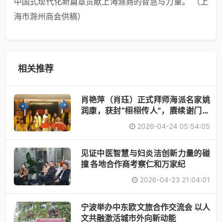
中国式现代化新篇章贡献上海滁商的智慧与力量。 （上
海市滁州商会供稿）
相关推荐
肖艳萍（肖珏）正式拜师海派名家姚
润康，获封“栩栩传人”，赓续谢门艺
术
2026-04-24 05:54:05
见证中医智慧与妇炎洁创新力量的碰
撞 各地合作商考察仁和万家纪
2026-04-23 21:04:01
宁波举办中东欧文旅合作交流会 以人
文共融激活城市外向新动能