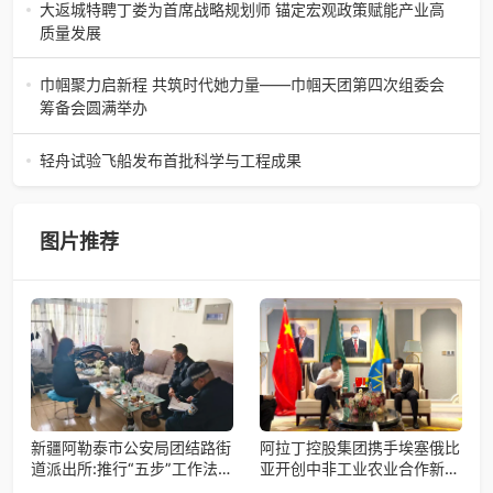
开鱼品鉴仪式圆满落幕2026年4月17日，江苏省苏州市吴中
大返城特聘丁娄为首席战略规划师 锚定宏观政策赋能产业高
白金汉爵大酒店大
质量发展
2026年4月16日，大返城（浙江）科技有限公司隆重举行签
约仪式，正式特聘丁娄先生担任公司首席战略规划师。此次
巾帼聚力启新程 共筑时代她力量——巾帼天团第四次组委会
强强联合，是大返城集团深度
筹备会圆满举办
巾帼聚力启新程 共筑时代她力量——巾帼天团第四次组委会
筹备会圆满举办2026年4月15日，巾帼天团第四次组委会筹
轻舟试验飞船发布首批科学与工程成果
备会在杭州骆家庄党
4月15日，由中国科学院微小卫星创新研究院自主研制的轻舟
试验飞船（白象号），在上海发布首批科学与工程试验成
果。据中国科学院微小卫星
图片推荐
新疆阿勒泰市公安局团结路街
阿拉丁控股集团携手埃塞俄比
道派出所:推行“五步”工作法
亚开创中非工业农业合作新篇
打造新时代“枫”景线
章