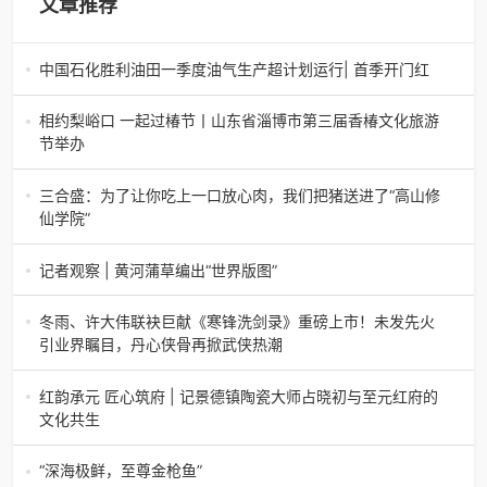
文章推荐
中国石化胜利油田一季度油气生产超计划运行| 首季开门红
中国石化胜利油田一季度油气生产超计划运行| 首季开门红济
南电（记者 瑞夫 胜宣）2026年一季度，中国石化胜利油田
相约梨峪口 一起过椿节丨山东省淄博市第三届香椿文化旅游
生产原油585.86万吨，天
节举办
相约梨峪口 一起过椿节丨山东省淄博市第三届香椿文化旅游
节举办济南电（记者 瑞夫）4月18日，山东省淄博市第三届
三合盛：为了让你吃上一口放心肉，我们把猪送进了“高山修
香椿文化旅游节暨党建
仙学院”
三合盛：为了让你吃上一口放心肉，我们把猪送进了“高山修
仙学院”很多人问我，现在的生鲜赛道已经卷成麻花了，为什
记者观察 | 黄河蒲草编出“世界版图”
么三合盛的“认养一头
记者观察 | 黄河蒲草编出“世界版图”山东高青农妇的30年“草
根逆袭”路济南电（记者 瑞夫 王克军 郭克烁）一根黄河滩上
冬雨、许大伟联袂巨献《寒锋洗剑录》重磅上市！未发先火
的蒲草，能走多
引业界瞩目，丹心侠骨再掀武侠热潮
【新书首发】冬雨、许大伟联袂巨献《寒锋洗剑录》重磅上
市！未发先火引业界瞩目，丹心侠骨再掀武侠热潮（文/梵
红韵承元 匠心筑府 | 记景德镇陶瓷大师占晓初与至元红府的
可）近日，备受业界与读者双
文化共生
（中国晨报头条讯）景德镇的窑火，千年不熄，淬炼出无数
陶瓷瑰宝；元代釉里红的一抹艳红，穿越七百年岁月，成为
“深海极鲜，至尊金枪鱼”