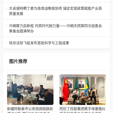
陶瓷史上不可逾越的经典。在这座
“深海极鲜，至尊金枪鱼”苏州吴中白金汉爵大酒店蓝鳍金枪鱼
开鱼品鉴仪式圆满落幕2026年4月17日，江苏省苏州市吴中
大返城特聘丁娄为首席战略规划师 锚定宏观政策赋能产业高
白金汉爵大酒店大
质量发展
2026年4月16日，大返城（浙江）科技有限公司隆重举行签
约仪式，正式特聘丁娄先生担任公司首席战略规划师。此次
巾帼聚力启新程 共筑时代她力量——巾帼天团第四次组委会
强强联合，是大返城集团深度
筹备会圆满举办
巾帼聚力启新程 共筑时代她力量——巾帼天团第四次组委会
筹备会圆满举办2026年4月15日，巾帼天团第四次组委会筹
轻舟试验飞船发布首批科学与工程成果
备会在杭州骆家庄党
4月15日，由中国科学院微小卫星创新研究院自主研制的轻舟
试验飞船（白象号），在上海发布首批科学与工程试验成
果。据中国科学院微小卫星
图片推荐
新疆阿勒泰市公安局团结路街
阿拉丁控股集团携手埃塞俄比