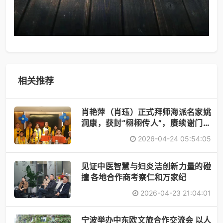
相关推荐
肖艳萍（肖珏）正式拜师海派名家姚
润康，获封“栩栩传人”，赓续谢门艺
术
2026-04-24 05:54:05
见证中医智慧与妇炎洁创新力量的碰
撞 各地合作商考察仁和万家纪
2026-04-23 21:04:01
宁波举办中东欧文旅合作交流会 以人