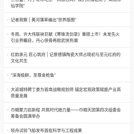
香椿文化旅游节暨党建
仙学院”
三合盛：为了让你吃上一口放心肉，我们把猪送进了“高山修
仙学院”很多人问我，现在的生鲜赛道已经卷成麻花了，为什
记者观察 | 黄河蒲草编出“世界版图”
么三合盛的“认养一头
记者观察 | 黄河蒲草编出“世界版图”山东高青农妇的30年“草
根逆袭”路济南电（记者 瑞夫 王克军 郭克烁）一根黄河滩上
冬雨、许大伟联袂巨献《寒锋洗剑录》重磅上市！未发先火
的蒲草，能走多
引业界瞩目，丹心侠骨再掀武侠热潮
【新书首发】冬雨、许大伟联袂巨献《寒锋洗剑录》重磅上
市！未发先火引业界瞩目，丹心侠骨再掀武侠热潮（文/梵
红韵承元 匠心筑府 | 记景德镇陶瓷大师占晓初与至元红府的
可）近日，备受业界与读者双
文化共生
（中国晨报头条讯）景德镇的窑火，千年不熄，淬炼出无数
陶瓷瑰宝；元代釉里红的一抹艳红，穿越七百年岁月，成为
“深海极鲜，至尊金枪鱼”
陶瓷史上不可逾越的经典。在这座
“深海极鲜，至尊金枪鱼”苏州吴中白金汉爵大酒店蓝鳍金枪鱼
开鱼品鉴仪式圆满落幕2026年4月17日，江苏省苏州市吴中
大返城特聘丁娄为首席战略规划师 锚定宏观政策赋能产业高
白金汉爵大酒店大
质量发展
2026年4月16日，大返城（浙江）科技有限公司隆重举行签
约仪式，正式特聘丁娄先生担任公司首席战略规划师。此次
巾帼聚力启新程 共筑时代她力量——巾帼天团第四次组委会
强强联合，是大返城集团深度
筹备会圆满举办
巾帼聚力启新程 共筑时代她力量——巾帼天团第四次组委会
筹备会圆满举办2026年4月15日，巾帼天团第四次组委会筹
轻舟试验飞船发布首批科学与工程成果