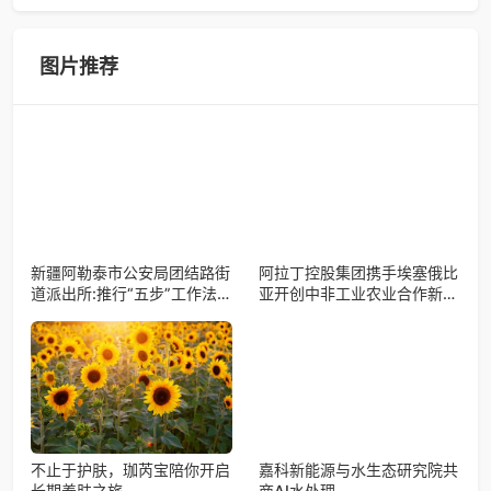
备会在杭州骆家庄党
4月15日，由中国科学院微小卫星创新研究院自主研制的轻舟
试验飞船（白象号），在上海发布首批科学与工程试验成
果。据中国科学院微小卫星
图片推荐
新疆阿勒泰市公安局团结路街
阿拉丁控股集团携手埃塞俄比
道派出所:推行“五步”工作法
亚开创中非工业农业合作新篇
打造新时代“枫”景线
章
不止于护肤，珈芮宝陪你开启
嘉科新能源与水生态研究院共
长期养肤之旅
商AI水处理