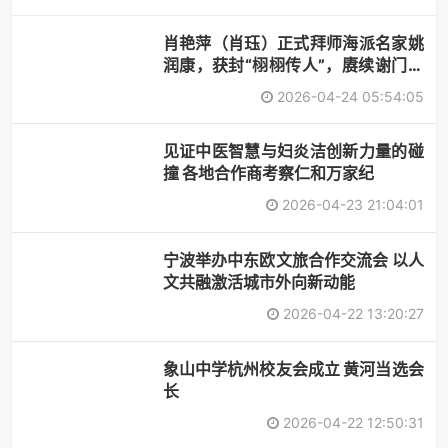
肖艳萍（肖珏）正式拜师海派名家姚
润康，获封“栩栩传人”，赓续谢门艺
术
2026-04-24 05:54:05
见证中医智慧与妇炎洁创新力量的碰
撞 各地合作商考察仁和万家纪
2026-04-23 21:04:01
宁波举办中东欧文旅合作交流会 以人
文共融激活城市外向新动能
2026-04-22 13:20:27
象山中学杭州校友会成立 黄河当选会
长
2026-04-22 12:50:31