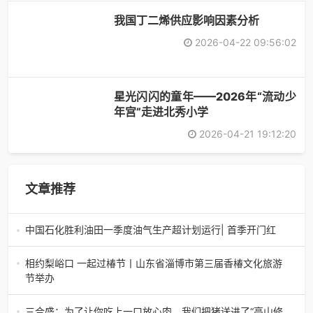
​我国丁二烯供应影响因素分析
2026-04-22 09:56:02
星光闪闪的童年——2026年“流动少
年宫”走进北秀小学
2026-04-21 19:12:20
文章推荐
中国石化胜利油田一季度油气生产超计划运行| 首季开门红
中国石化胜利油田一季度油气生产超计划运行| 首季开门红济
南电（记者 瑞夫 胜宣）2026年一季度，中国石化胜利油田
相约梨峪口 一起过椿节丨山东省淄博市第三届香椿文化旅游
生产原油585.86万吨，天
节举办
相约梨峪口 一起过椿节丨山东省淄博市第三届香椿文化旅游
节举办济南电（记者 瑞夫）4月18日，山东省淄博市第三届
三合盛：为了让你吃上一口放心肉，我们把猪送进了“高山修