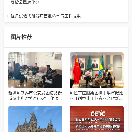
筹备会圆满举办
巾帼聚力启新程 共筑时代她力量——巾帼天团第四次组委会
筹备会圆满举办2026年4月15日，巾帼天团第四次组委会筹
轻舟试验飞船发布首批科学与工程成果
备会在杭州骆家庄党
4月15日，由中国科学院微小卫星创新研究院自主研制的轻舟
试验飞船（白象号），在上海发布首批科学与工程试验成
果。据中国科学院微小卫星
图片推荐
新疆阿勒泰市公安局团结路街
阿拉丁控股集团携手埃塞俄比
道派出所:推行“五步”工作法
亚开创中非工业农业合作新篇
打造新时代“枫”景线
章