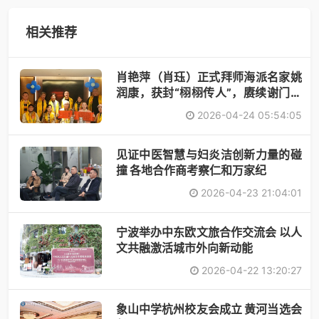
相关推荐
肖艳萍（肖珏）正式拜师海派名家姚
润康，获封“栩栩传人”，赓续谢门艺
术
2026-04-24 05:54:05
见证中医智慧与妇炎洁创新力量的碰
撞 各地合作商考察仁和万家纪
2026-04-23 21:04:01
宁波举办中东欧文旅合作交流会 以人
文共融激活城市外向新动能
2026-04-22 13:20:27
象山中学杭州校友会成立 黄河当选会