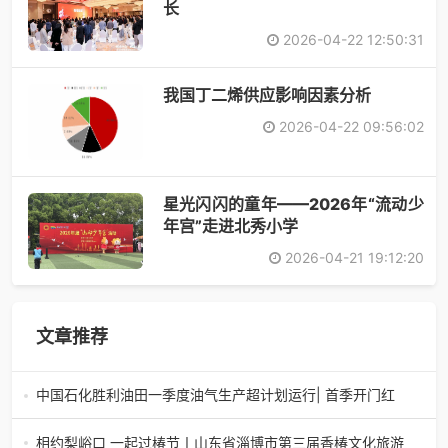
长
2026-04-22 12:50:31
​我国丁二烯供应影响因素分析
2026-04-22 09:56:02
星光闪闪的童年——2026年“流动少
年宫”走进北秀小学
2026-04-21 19:12:20
文章推荐
中国石化胜利油田一季度油气生产超计划运行| 首季开门红
中国石化胜利油田一季度油气生产超计划运行| 首季开门红济
南电（记者 瑞夫 胜宣）2026年一季度，中国石化胜利油田
相约梨峪口 一起过椿节丨山东省淄博市第三届香椿文化旅游