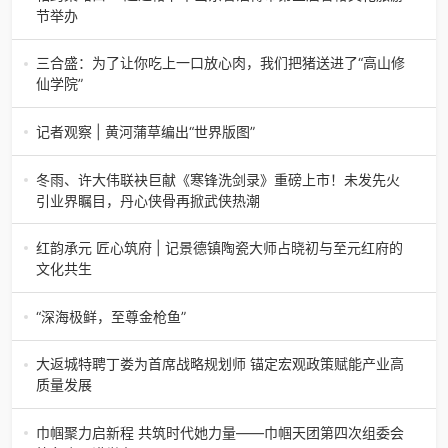
生产原油585.86万吨，天
节举办
相约梨峪口 一起过椿节丨山东省淄博市第三届香椿文化旅游
节举办济南电（记者 瑞夫）4月18日，山东省淄博市第三届
三合盛：为了让你吃上一口放心肉，我们把猪送进了“高山修
香椿文化旅游节暨党建
仙学院”
三合盛：为了让你吃上一口放心肉，我们把猪送进了“高山修
仙学院”很多人问我，现在的生鲜赛道已经卷成麻花了，为什
记者观察 | 黄河蒲草编出“世界版图”
么三合盛的“认养一头
记者观察 | 黄河蒲草编出“世界版图”山东高青农妇的30年“草
根逆袭”路济南电（记者 瑞夫 王克军 郭克烁）一根黄河滩上
冬雨、许大伟联袂巨献《寒锋洗剑录》重磅上市！未发先火
的蒲草，能走多
引业界瞩目，丹心侠骨再掀武侠热潮
【新书首发】冬雨、许大伟联袂巨献《寒锋洗剑录》重磅上
市！未发先火引业界瞩目，丹心侠骨再掀武侠热潮（文/梵
红韵承元 匠心筑府 | 记景德镇陶瓷大师占晓初与至元红府的
可）近日，备受业界与读者双
文化共生
（中国晨报头条讯）景德镇的窑火，千年不熄，淬炼出无数
陶瓷瑰宝；元代釉里红的一抹艳红，穿越七百年岁月，成为
“深海极鲜，至尊金枪鱼”
陶瓷史上不可逾越的经典。在这座
“深海极鲜，至尊金枪鱼”苏州吴中白金汉爵大酒店蓝鳍金枪鱼
开鱼品鉴仪式圆满落幕2026年4月17日，江苏省苏州市吴中
大返城特聘丁娄为首席战略规划师 锚定宏观政策赋能产业高
白金汉爵大酒店大
质量发展
2026年4月16日，大返城（浙江）科技有限公司隆重举行签
约仪式，正式特聘丁娄先生担任公司首席战略规划师。此次
巾帼聚力启新程 共筑时代她力量——巾帼天团第四次组委会
强强联合，是大返城集团深度