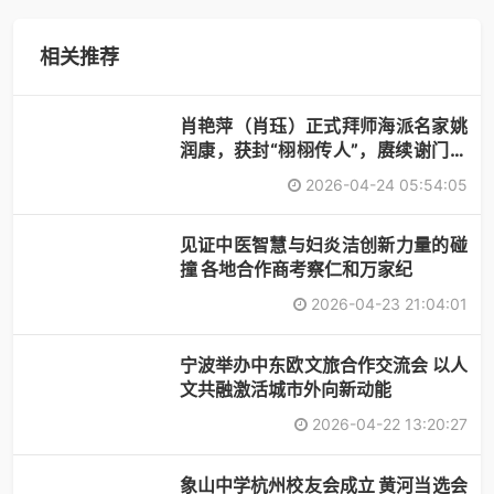
相关推荐
肖艳萍（肖珏）正式拜师海派名家姚
润康，获封“栩栩传人”，赓续谢门艺
术
2026-04-24 05:54:05
见证中医智慧与妇炎洁创新力量的碰
撞 各地合作商考察仁和万家纪
2026-04-23 21:04:01
宁波举办中东欧文旅合作交流会 以人
文共融激活城市外向新动能
2026-04-22 13:20:27
象山中学杭州校友会成立 黄河当选会