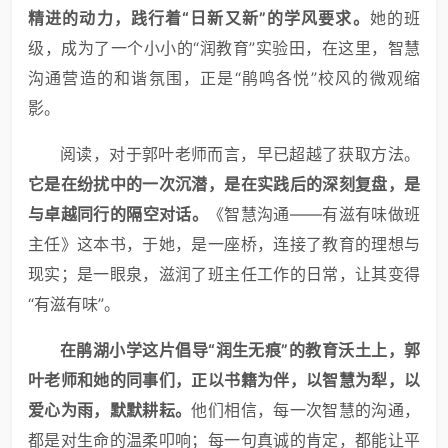
精进的动力，践行着“日新又新”的学风要求。
她的班
级，成为了一个小小的“润教育”实验田，在这里，智慧
沟通营造的和谐氛围，正是“鹃鸣各悦”校风的微观缩
影。
阅读，对于郭叶老师而言，早已超越了获取方法。
它是在纷扰中的一次沉潜，是在实践后的深刻复盘，是
与卓越同行的隔空对话。
《智慧沟通——有滋有味做班
主任》这本书，于她，是一座桥，连接了教育的理想与
现实；是一眼泉，滋润了班主任工作的日常，让其变得
“有滋有味”。
在鹃湖小学这片倡导“润生无痕”的教育沃土上，郭
叶老师和她的同事们，正以书籍为伴，以智慧为犁，以
爱心为雨，默默耕耘。
他们相信，每一次智慧的沟通，
都是对生命的温柔叩响；每一句真诚的肯定，都能让平