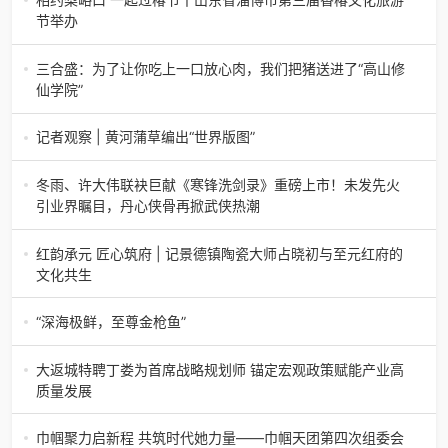
生产原油585.86万吨，天
节举办
相约梨峪口 一起过椿节丨山东省淄博市第三届香椿文化旅游
节举办济南电（记者 瑞夫）4月18日，山东省淄博市第三届
三合盛：为了让你吃上一口放心肉，我们把猪送进了“高山修
香椿文化旅游节暨党建
仙学院”
三合盛：为了让你吃上一口放心肉，我们把猪送进了“高山修
仙学院”很多人问我，现在的生鲜赛道已经卷成麻花了，为什
记者观察 | 黄河蒲草编出“世界版图”
么三合盛的“认养一头
记者观察 | 黄河蒲草编出“世界版图”山东高青农妇的30年“草
根逆袭”路济南电（记者 瑞夫 王克军 郭克烁）一根黄河滩上
冬雨、许大伟联袂巨献《寒锋洗剑录》重磅上市！未发先火
的蒲草，能走多
引业界瞩目，丹心侠骨再掀武侠热潮
【新书首发】冬雨、许大伟联袂巨献《寒锋洗剑录》重磅上
市！未发先火引业界瞩目，丹心侠骨再掀武侠热潮（文/梵
红韵承元 匠心筑府 | 记景德镇陶瓷大师占晓初与至元红府的
可）近日，备受业界与读者双
文化共生
（中国晨报头条讯）景德镇的窑火，千年不熄，淬炼出无数
陶瓷瑰宝；元代釉里红的一抹艳红，穿越七百年岁月，成为
“深海极鲜，至尊金枪鱼”
陶瓷史上不可逾越的经典。在这座
“深海极鲜，至尊金枪鱼”苏州吴中白金汉爵大酒店蓝鳍金枪鱼
开鱼品鉴仪式圆满落幕2026年4月17日，江苏省苏州市吴中
大返城特聘丁娄为首席战略规划师 锚定宏观政策赋能产业高
白金汉爵大酒店大
质量发展
2026年4月16日，大返城（浙江）科技有限公司隆重举行签
约仪式，正式特聘丁娄先生担任公司首席战略规划师。此次
巾帼聚力启新程 共筑时代她力量——巾帼天团第四次组委会