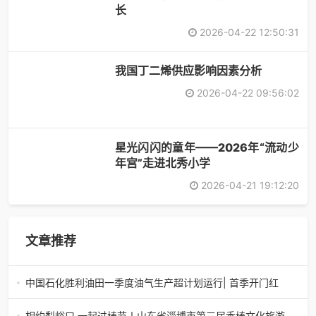
长
2026-04-22 12:50:31
​我国丁二烯供应影响因素分析
2026-04-22 09:56:02
星光闪闪的童年——2026年“流动少
年宫”走进北秀小学
2026-04-21 19:12:20
文章推荐
中国石化胜利油田一季度油气生产超计划运行| 首季开门红
中国石化胜利油田一季度油气生产超计划运行| 首季开门红济
南电（记者 瑞夫 胜宣）2026年一季度，中国石化胜利油田
相约梨峪口 一起过椿节丨山东省淄博市第三届香椿文化旅游