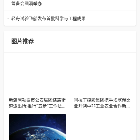
强强联合，是大返城集团深度
筹备会圆满举办
巾帼聚力启新程 共筑时代她力量——巾帼天团第四次组委会
筹备会圆满举办2026年4月15日，巾帼天团第四次组委会筹
轻舟试验飞船发布首批科学与工程成果
备会在杭州骆家庄党
4月15日，由中国科学院微小卫星创新研究院自主研制的轻舟
试验飞船（白象号），在上海发布首批科学与工程试验成
果。据中国科学院微小卫星
图片推荐
新疆阿勒泰市公安局团结路街
阿拉丁控股集团携手埃塞俄比
道派出所:推行“五步”工作法
亚开创中非工业农业合作新篇
打造新时代“枫”景线
章