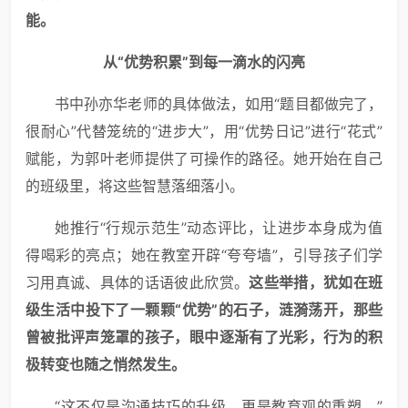
能。
从“优势积累”到每一滴水的闪亮
书中孙亦华老师的具体做法，如用“题目都做完了，
很耐心”代替笼统的“进步大”，用“优势日记”进行“花式”
赋能，为郭叶老师提供了可操作的路径。她开始在自己
的班级里，将这些智慧落细落小。
她推行“行规示范生”动态评比，让进步本身成为值
得喝彩的亮点；她在教室开辟“夸夸墙”，引导孩子们学
习用真诚、具体的话语彼此欣赏。
这些举措，犹如在班
级生活中投下了一颗颗“优势”的石子，涟漪荡开，那些
曾被批评声笼罩的孩子，眼中逐渐有了光彩，行为的积
极转变也随之悄然发生。
“这不仅是沟通技巧的升级，更是教育观的重塑。”