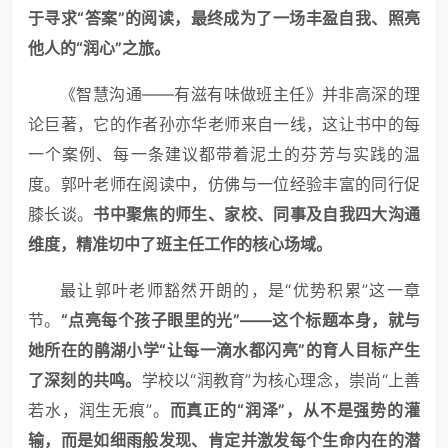
于寻求“答案”的阅读，最终成为了一场丰盈自我、照亮
他人的“润心”之旅。
《智慧沟通——有滋有味做班主任》并非高深的理
论巨著，它的作者孙亦华老师来自一线，这让书中的每
一个案例、每一条建议都带着泥土的芬芳与实践的温
度。郭叶老师在阅读中，仿佛与一位经验丰富的同行促
膝长谈。
书中聚焦的师生、家校、同事及自我四大沟通
维度，精准切中了班主任工作的核心场域。
最让郭叶老师豁然开朗的，是“优势积累”这一章
节。
“点亮每个孩子眼里的光”——这个标题本身，就与
她所在的鹃湖小学“让每一滴水都闪亮”的育人目标产生
了深刻的共鸣。
学校以“润教育”为核心理念，崇尚“上善
若水，润生无痕”。
而真正的“润泽”，从不是强势的灌
输，而是如细雨般发现、肯定并激发每个生命内在的潜