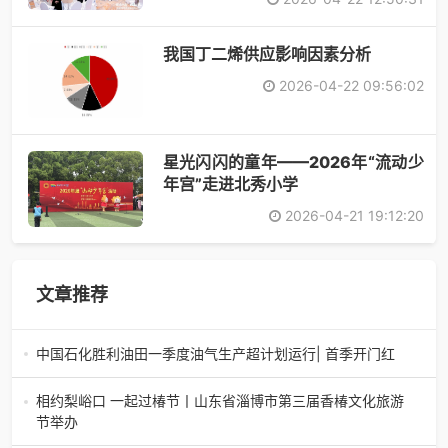
​我国丁二烯供应影响因素分析
2026-04-22 09:56:02
星光闪闪的童年——2026年“流动少
年宫”走进北秀小学
2026-04-21 19:12:20
文章推荐
中国石化胜利油田一季度油气生产超计划运行| 首季开门红
中国石化胜利油田一季度油气生产超计划运行| 首季开门红济
南电（记者 瑞夫 胜宣）2026年一季度，中国石化胜利油田
相约梨峪口 一起过椿节丨山东省淄博市第三届香椿文化旅游
生产原油585.86万吨，天
节举办
相约梨峪口 一起过椿节丨山东省淄博市第三届香椿文化旅游