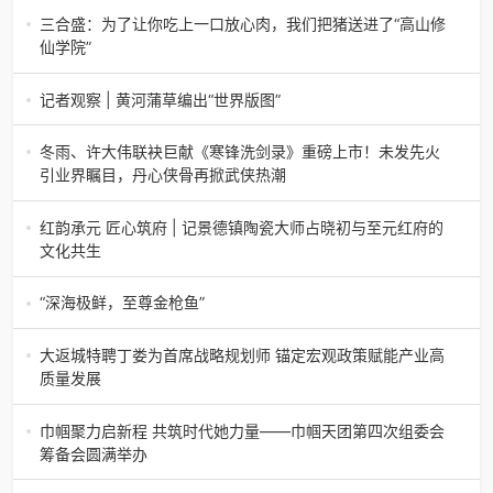
节举办济南电（记者 瑞夫）4月18日，山东省淄博市第三届
三合盛：为了让你吃上一口放心肉，我们把猪送进了“高山修
香椿文化旅游节暨党建
仙学院”
三合盛：为了让你吃上一口放心肉，我们把猪送进了“高山修
仙学院”很多人问我，现在的生鲜赛道已经卷成麻花了，为什
记者观察 | 黄河蒲草编出“世界版图”
么三合盛的“认养一头
记者观察 | 黄河蒲草编出“世界版图”山东高青农妇的30年“草
根逆袭”路济南电（记者 瑞夫 王克军 郭克烁）一根黄河滩上
冬雨、许大伟联袂巨献《寒锋洗剑录》重磅上市！未发先火
的蒲草，能走多
引业界瞩目，丹心侠骨再掀武侠热潮
【新书首发】冬雨、许大伟联袂巨献《寒锋洗剑录》重磅上
市！未发先火引业界瞩目，丹心侠骨再掀武侠热潮（文/梵
红韵承元 匠心筑府 | 记景德镇陶瓷大师占晓初与至元红府的
可）近日，备受业界与读者双
文化共生
（中国晨报头条讯）景德镇的窑火，千年不熄，淬炼出无数
陶瓷瑰宝；元代釉里红的一抹艳红，穿越七百年岁月，成为
“深海极鲜，至尊金枪鱼”
陶瓷史上不可逾越的经典。在这座
“深海极鲜，至尊金枪鱼”苏州吴中白金汉爵大酒店蓝鳍金枪鱼
开鱼品鉴仪式圆满落幕2026年4月17日，江苏省苏州市吴中
大返城特聘丁娄为首席战略规划师 锚定宏观政策赋能产业高
白金汉爵大酒店大
质量发展
2026年4月16日，大返城（浙江）科技有限公司隆重举行签
约仪式，正式特聘丁娄先生担任公司首席战略规划师。此次
巾帼聚力启新程 共筑时代她力量——巾帼天团第四次组委会
强强联合，是大返城集团深度
筹备会圆满举办
巾帼聚力启新程 共筑时代她力量——巾帼天团第四次组委会