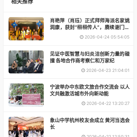
相关推荐
肖艳萍（肖珏）正式拜师海派名家姚
润康，获封“栩栩传人”，赓续谢门艺
术
2026-04-24 05:54:05
见证中医智慧与妇炎洁创新力量的碰
撞 各地合作商考察仁和万家纪
2026-04-23 21:04:01
宁波举办中东欧文旅合作交流会 以人
文共融激活城市外向新动能
2026-04-22 13:20:27
象山中学杭州校友会成立 黄河当选会
长
2026-04-22 12:50:31