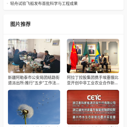
筹备会圆满举办2026年4月15日，巾帼天团第四次组委会筹
轻舟试验飞船发布首批科学与工程成果
备会在杭州骆家庄党
4月15日，由中国科学院微小卫星创新研究院自主研制的轻舟
试验飞船（白象号），在上海发布首批科学与工程试验成
果。据中国科学院微小卫星
图片推荐
新疆阿勒泰市公安局团结路街
阿拉丁控股集团携手埃塞俄比
道派出所:推行“五步”工作法
亚开创中非工业农业合作新篇
打造新时代“枫”景线
章