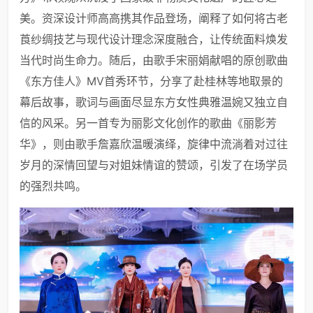
美。资深设计师高高携其作品登场，阐释了如何将古老
莨纱绸技艺与现代设计理念深度融合，让传统面料焕发
当代时尚生命力。随后，由歌手宋丽娟献唱的原创歌曲
《东方佳人》MV首秀环节，分享了赴桂林等地取景的
幕后故事，歌词与画面尽显东方女性典雅温婉又独立自
信的风采。另一首专为丽影文化创作的歌曲《丽影芳
华》，则由歌手詹嘉欣温暖演绎，旋律中流淌着对过往
岁月的深情回望与对姐妹情谊的赞颂，引发了在场学员
的强烈共鸣。