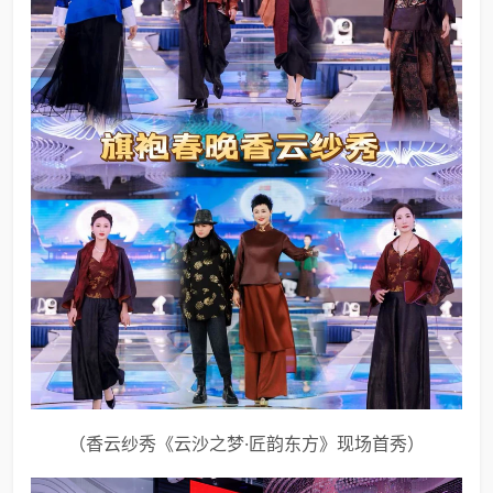
（香云纱秀《云沙之梦·匠韵东方》现场首秀）