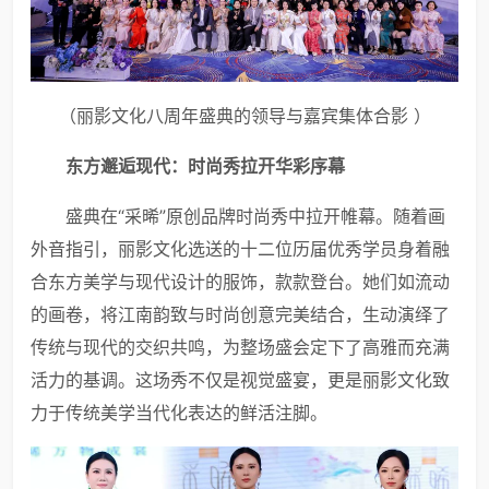
（丽影文化八周年盛典的领导与嘉宾集体合影 ）
东方邂逅现代：时尚秀拉开华彩序幕
盛典在“采晞”原创品牌时尚秀中拉开帷幕。随着画
外音指引，丽影文化选送的十二位历届优秀学员身着融
合东方美学与现代设计的服饰，款款登台。她们如流动
的画卷，将江南韵致与时尚创意完美结合，生动演绎了
传统与现代的交织共鸣，为整场盛会定下了高雅而充满
活力的基调。这场秀不仅是视觉盛宴，更是丽影文化致
力于传统美学当代化表达的鲜活注脚。