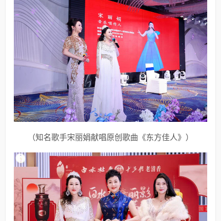
（知名歌手宋丽娟献唱原创歌曲《东方佳人》）