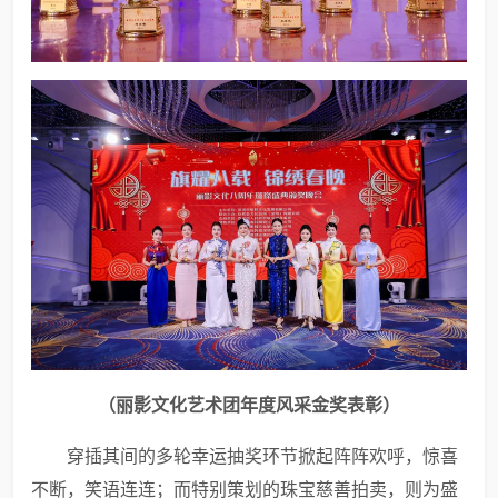
（
丽影文化艺术团年度风采金奖表彰
）
穿插其间的多轮幸运抽奖环节掀起阵阵欢呼，惊喜
不断，笑语连连；而特别策划的珠宝慈善拍卖，则为盛