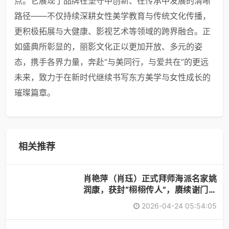
点。它展现了品牌在坚守中创新、在传承中发展的清晰
路径——不仅持续深耕女性美学教育与传统文化传播，
更积极拓展与大健康、影视艺术等领域的跨界融合。正
如盛典所彰显的，丽影文化正以更加开放、多元的姿
态，携手各界力量，奔赴“与美同行，与爱共在”的更远
未来，致力于在新时代继续书写东方美学与女性成长的
璀璨篇章。
相关推荐
肖艳萍（肖珏）正式拜师海派名家姚
润康，获封“栩栩传人”，赓续谢门艺
术
2026-04-24 05:54:05