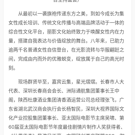
从最初以一袭旗袍传递东方之美，到如今成长为集
女性成长培训、传统文化传播与高端品牌活动于一体的
综合性文化平台，丽影文化始终致力于唤醒女性内在力
量，搭建自我表达与价值绽放的舞台。八年来，已助力
逾两千名普通女性自信登台，在光影流转与华服翩跹之
间，完成由内而外的优雅蜕变，绽放属于自己的高光时
刻。
现场群贤毕至，嘉宾云集，星光熠熠。长春市人大
代表、深圳长春商会会长、洲际通航集团董事长王中
阁，陕西杜康酒业集团清香酒运营公司总经理张飞，广
东省湖北武汉商会执行会长杨智民，深圳大视界国际文
化产业控股集团董事长、亚太国际电影节主席吴啸、第
60届亚太国际电影节年度最佳剧情片制作人奖获得者、