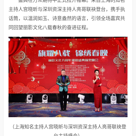
主持人宫晓昕与深圳资深主持人亮哥联袂登台，携手执
话筒，以温润如玉、诗意盎然的语言，引领全场嘉宾共
同回望丽影文化八载春秋的奋进征程。
（上海知名主持人宫晓昕与深圳资深主持人亮哥联袂登
台主持盛会）