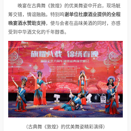
晚宴在古典舞《敦煌》的优美舞姿中开启，现场觥
筹交错，情谊融融。特别鸣
谢单位杜康酒业提供的
全程
晚宴酒水赞助
支持
，使与会者在品味美酒的同时，亦感
受到中华酒文化的千年醇香。
（古典舞《敦煌》的优美舞姿精彩演绎）