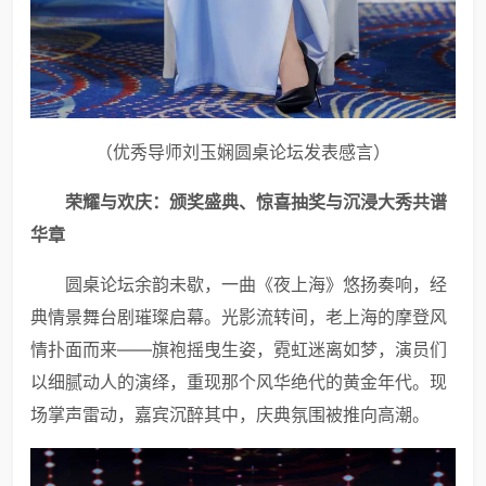
（优秀导师刘玉娴圆桌论坛发表感言）
荣耀与欢庆：颁奖盛典、惊喜抽奖与沉浸大秀共谱
华章
圆桌论坛余韵未歇，一曲《夜上海》悠扬奏响，经
典情景舞台剧璀璨启幕。光影流转间，老上海的摩登风
情扑面而来——旗袍摇曳生姿，霓虹迷离如梦，演员们
以细腻动人的演绎，重现那个风华绝代的黄金年代。现
场掌声雷动，嘉宾沉醉其中，庆典氛围被推向高潮。