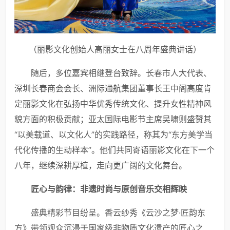
（丽影文化创始人高丽女士在八周年盛典讲话）
随后，多位嘉宾相继登台致辞。长春市人大代表、
深圳长春商会会长、洲际通航集团董事长王中阁高度肯
定丽影文化在弘扬中华优秀传统文化、提升女性精神风
貌方面的积极贡献；亚太国际电影节主席吴啸则盛赞其
“以美载道、以文化人”的实践路径，称其为“东方美学当
代化传播的生动样本”。他们共同寄语丽影文化在下一个
八年，继续深耕厚植，走向更广阔的文化舞台。
匠心与韵律：非遗时尚与原创音乐交相辉映
盛典精彩节目纷呈。香云纱秀《云沙之梦·匠韵东
方》带领观众沉浸于国家级非物质文化遗产的匠心之