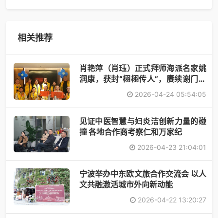
相关推荐
肖艳萍（肖珏）正式拜师海派名家姚
润康，获封“栩栩传人”，赓续谢门艺
术
2026-04-24 05:54:05
见证中医智慧与妇炎洁创新力量的碰
撞 各地合作商考察仁和万家纪
2026-04-23 21:04:01
宁波举办中东欧文旅合作交流会 以人
文共融激活城市外向新动能
2026-04-22 13:20:27