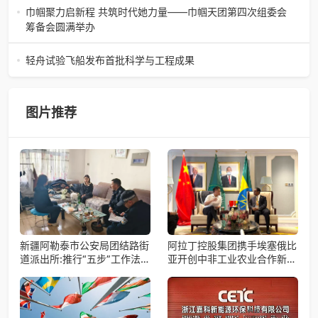
约仪式，正式特聘丁娄先生担任公司首席战略规划师。此次
巾帼聚力启新程 共筑时代她力量——巾帼天团第四次组委会
强强联合，是大返城集团深度
筹备会圆满举办
巾帼聚力启新程 共筑时代她力量——巾帼天团第四次组委会
筹备会圆满举办2026年4月15日，巾帼天团第四次组委会筹
轻舟试验飞船发布首批科学与工程成果
备会在杭州骆家庄党
4月15日，由中国科学院微小卫星创新研究院自主研制的轻舟
试验飞船（白象号），在上海发布首批科学与工程试验成
果。据中国科学院微小卫星
图片推荐
新疆阿勒泰市公安局团结路街
阿拉丁控股集团携手埃塞俄比
道派出所:推行“五步”工作法
亚开创中非工业农业合作新篇
打造新时代“枫”景线
章