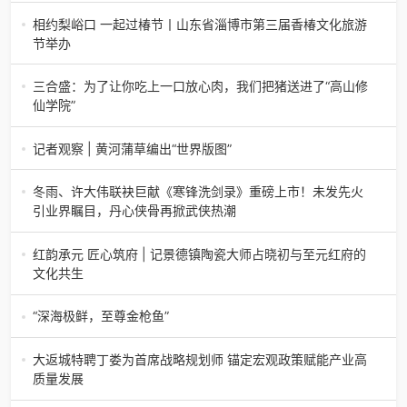
南电（记者 瑞夫 胜宣）2026年一季度，中国石化胜利油田
相约梨峪口 一起过椿节丨山东省淄博市第三届香椿文化旅游
生产原油585.86万吨，天
节举办
相约梨峪口 一起过椿节丨山东省淄博市第三届香椿文化旅游
节举办济南电（记者 瑞夫）4月18日，山东省淄博市第三届
三合盛：为了让你吃上一口放心肉，我们把猪送进了“高山修
香椿文化旅游节暨党建
仙学院”
三合盛：为了让你吃上一口放心肉，我们把猪送进了“高山修
仙学院”很多人问我，现在的生鲜赛道已经卷成麻花了，为什
记者观察 | 黄河蒲草编出“世界版图”
么三合盛的“认养一头
记者观察 | 黄河蒲草编出“世界版图”山东高青农妇的30年“草
根逆袭”路济南电（记者 瑞夫 王克军 郭克烁）一根黄河滩上
冬雨、许大伟联袂巨献《寒锋洗剑录》重磅上市！未发先火
的蒲草，能走多
引业界瞩目，丹心侠骨再掀武侠热潮
【新书首发】冬雨、许大伟联袂巨献《寒锋洗剑录》重磅上
市！未发先火引业界瞩目，丹心侠骨再掀武侠热潮（文/梵
红韵承元 匠心筑府 | 记景德镇陶瓷大师占晓初与至元红府的
可）近日，备受业界与读者双
文化共生
（中国晨报头条讯）景德镇的窑火，千年不熄，淬炼出无数
陶瓷瑰宝；元代釉里红的一抹艳红，穿越七百年岁月，成为
“深海极鲜，至尊金枪鱼”
陶瓷史上不可逾越的经典。在这座
“深海极鲜，至尊金枪鱼”苏州吴中白金汉爵大酒店蓝鳍金枪鱼
开鱼品鉴仪式圆满落幕2026年4月17日，江苏省苏州市吴中
大返城特聘丁娄为首席战略规划师 锚定宏观政策赋能产业高
白金汉爵大酒店大
质量发展
2026年4月16日，大返城（浙江）科技有限公司隆重举行签