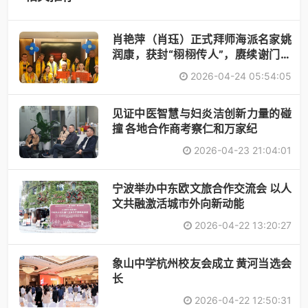
肖艳萍（肖珏）正式拜师海派名家姚
润康，获封“栩栩传人”，赓续谢门艺
术
2026-04-24 05:54:05
见证中医智慧与妇炎洁创新力量的碰
撞 各地合作商考察仁和万家纪
2026-04-23 21:04:01
宁波举办中东欧文旅合作交流会 以人
文共融激活城市外向新动能
2026-04-22 13:20:27
象山中学杭州校友会成立 黄河当选会
长
2026-04-22 12:50:31