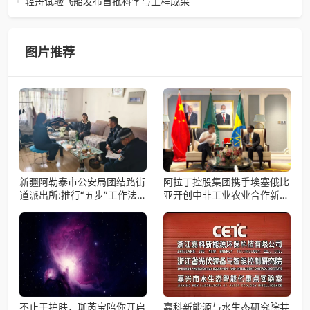
轻舟试验飞船发布首批科学与工程成果
备会在杭州骆家庄党
4月15日，由中国科学院微小卫星创新研究院自主研制的轻舟
试验飞船（白象号），在上海发布首批科学与工程试验成
果。据中国科学院微小卫星
图片推荐
新疆阿勒泰市公安局团结路街
阿拉丁控股集团携手埃塞俄比
道派出所:推行“五步”工作法
亚开创中非工业农业合作新篇
打造新时代“枫”景线
章
不止于护肤，珈芮宝陪你开启
嘉科新能源与水生态研究院共