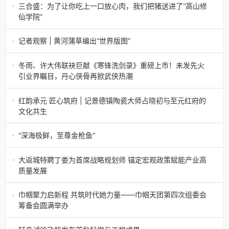
节举办济南电（记者 瑞夫）4月18日，山东省淄博市第三届
三合盛：为了让你吃上一口放心肉，我们把猪送进了“高山修
香椿文化旅游节暨党建
仙学院”
三合盛：为了让你吃上一口放心肉，我们把猪送进了“高山修
仙学院”很多人问我，现在的生鲜赛道已经卷成麻花了，为什
记者观察 | 黄河蒲草编出“世界版图”
么三合盛的“认养一头
记者观察 | 黄河蒲草编出“世界版图”山东高青农妇的30年“草
根逆袭”路济南电（记者 瑞夫 王克军 郭克烁）一根黄河滩上
冬雨、许大伟联袂巨献《寒锋洗剑录》重磅上市！未发先火
的蒲草，能走多
引业界瞩目，丹心侠骨再掀武侠热潮
【新书首发】冬雨、许大伟联袂巨献《寒锋洗剑录》重磅上
市！未发先火引业界瞩目，丹心侠骨再掀武侠热潮（文/梵
红韵承元 匠心筑府 | 记景德镇陶瓷大师占晓初与至元红府的
可）近日，备受业界与读者双
文化共生
（中国晨报头条讯）景德镇的窑火，千年不熄，淬炼出无数
陶瓷瑰宝；元代釉里红的一抹艳红，穿越七百年岁月，成为
“深海极鲜，至尊金枪鱼”
陶瓷史上不可逾越的经典。在这座
“深海极鲜，至尊金枪鱼”苏州吴中白金汉爵大酒店蓝鳍金枪鱼
开鱼品鉴仪式圆满落幕2026年4月17日，江苏省苏州市吴中
大返城特聘丁娄为首席战略规划师 锚定宏观政策赋能产业高
白金汉爵大酒店大
质量发展
2026年4月16日，大返城（浙江）科技有限公司隆重举行签
约仪式，正式特聘丁娄先生担任公司首席战略规划师。此次
巾帼聚力启新程 共筑时代她力量——巾帼天团第四次组委会
强强联合，是大返城集团深度
筹备会圆满举办
巾帼聚力启新程 共筑时代她力量——巾帼天团第四次组委会
筹备会圆满举办2026年4月15日，巾帼天团第四次组委会筹