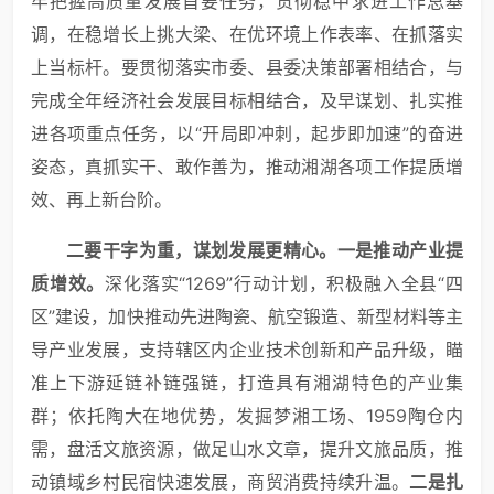
牢把握高质量发展首要任务，贯彻稳中求进工作总基
调，在稳增长上挑大梁、在优环境上作表率、在抓落实
上当标杆。要贯彻落实市委、县委决策部署相结合，与
完成全年经济社会发展目标相结合，及早谋划、扎实推
进各项重点任务，以“开局即冲刺，起步即加速”的奋进
姿态，真抓实干、敢作善为，推动湘湖各项工作提质增
效、再上新台阶。
二要干字为重，谋划发展更精心。
一是推动产业提
质增效。
深化落实“1269”行动计划，积极融入全县“四
区”建设，加快推动先进陶瓷、航空锻造、新型材料等主
导产业发展，支持辖区内企业技术创新和产品升级，瞄
准上下游延链补链强链，打造具有湘湖特色的产业集
群；依托陶大在地优势，发掘梦湘工场、1959陶仓内
需，盘活文旅资源，做足山水文章，提升文旅品质，推
动镇域乡村民宿快速发展，商贸消费持续升温。
二是扎