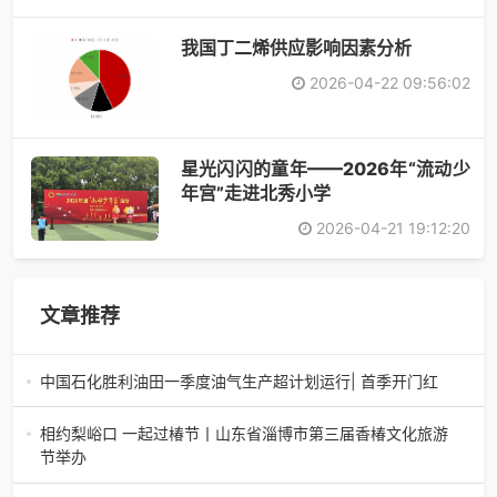
​我国丁二烯供应影响因素分析
2026-04-22 09:56:02
星光闪闪的童年——2026年“流动少
年宫”走进北秀小学
2026-04-21 19:12:20
文章推荐
中国石化胜利油田一季度油气生产超计划运行| 首季开门红
中国石化胜利油田一季度油气生产超计划运行| 首季开门红济
南电（记者 瑞夫 胜宣）2026年一季度，中国石化胜利油田
相约梨峪口 一起过椿节丨山东省淄博市第三届香椿文化旅游
生产原油585.86万吨，天
节举办
相约梨峪口 一起过椿节丨山东省淄博市第三届香椿文化旅游