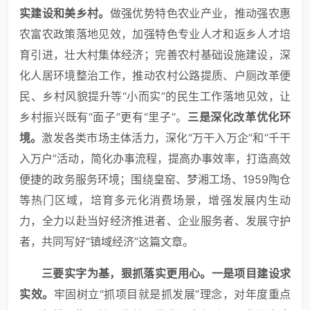
实建设和美乡村。
做强优势特色农业产业，推动强农惠
农富农政策落地见效，加强特色专业人才和返乡人才培
育引进，壮大村集体经济；完善农村基础设施建设，深
化人居环境整治工作，推动农村公路提质、户厕改革便
民、乡村风貌提升等“小而实”的民生工作落地见效，让
乡村振兴既有“面子”更有“里子”。
三是深化改革优化环
境。
激发各类市场主体活力，深化“万干入万企”和“千干
入万户”活动，简化办事流程，提高办事效率，打造高效
便捷的政务服务环境；围绕皇窑、梦湘工场、1959陶仓
等热门区域，培育多元化消费场景，增强发展内生动
力，全力以赴当好经济推进者、企业服务者、发展守护
者，共同写好“镇域经济”这篇文章。
三要实字为基，狠抓落实更用心。
一是项目建设求
实效。
牢固树立“抓项目就是抓发展”理念，对年度重点