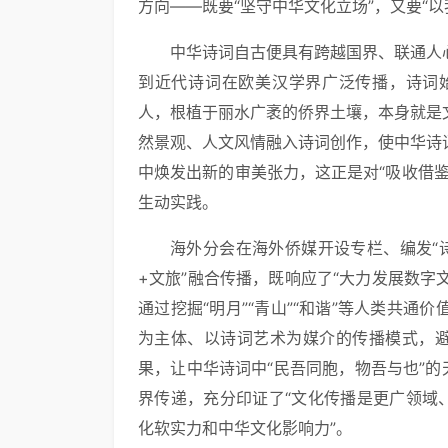
方向——既要“坚守中华文化立场”，又要“
中华诗词自古便具有跨越国界、联通人
到近代诗词在欧美汉学界广泛传播，诗词
人，根植于丽水广袤的侨界土壤，本身就是
然景观、人文风情融入诗词创作，使中华诗
中焕发出新的审美张力，这正是对“吸收借
生动实践。
海外分会在海外侨媒开设专栏、编发“诗
+文旅”融合传播，既响应了“大力发展数字
通过挖掘“明月”“青山”“和谐”等人类共
为主体、以诗词艺术为媒介的传播模式，避
果，让中华诗词中“民吾同胞，物吾与也”的
界传递，充分印证了“文化传播是更广领域
化软实力和中华文化影响力”。