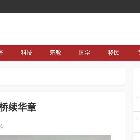
济
科技
宗教
国学
移民
为桥续华章
6次