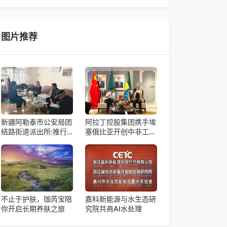
帼天团第四次组委会筹备会在杭州骆家庄党
4月15日，由中国科学院微小卫星创新研究院自主
研制的轻舟试验飞船（白象号），在上海发布首批
科学与工程试验成果。据中国科学院微小卫星
图片推荐
新疆阿勒泰市公安局团
阿拉丁控股集团携手埃
结路街道派出所:推行
塞俄比亚开创中非工业
“五步”工作法 打造新时
农业合作新篇章
代“枫”景线
不止于护肤，珈芮宝陪
嘉科新能源与水生态研
你开启长期养肤之旅
究院共商AI水处理