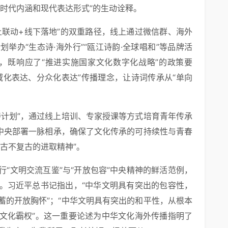
时代内涵和现代表达形式”的生动诠释。
上联动+线下落地”的双重路径，线上通过微信群、海外
举办“生态诗·海外行”“瓯江诗韵·全球唱和”等品牌活
式，既响应了“推进实施国家文化数字化战略”的政策要
域化表达、分众化表达”传播理念，让诗词传承从“单向
持计划”，通过线上培训、专家授课等方式培育青年传承
的中央部署一脉相承，确保了文化传承的可持续性与青春
古不复古的进取精神”。
“文明交流互鉴”与“开放包容”中央精神的鲜活范例，
。习近平总书记指出，“中华文明具有突出的包容性，
蓄的开放胸怀”；“中华文明具有突出的和平性，从根本
文化霸权”。这一重要论述为中华文化海外传播指明了