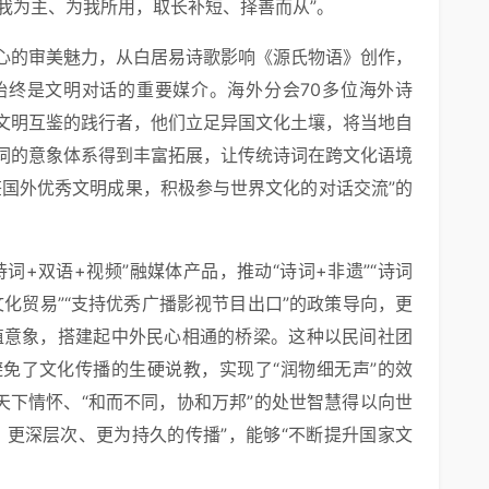
以我为主、为我所用，取长补短、择善而从”。
心的审美魅力，从白居易诗歌影响《源氏物语》创作，
始终是文明对话的重要媒介。海外分会70多位海外诗
文明互鉴的践行者，他们立足异国文化土壤，将当地自
词的意象体系得到丰富拓展，让传统诗词在跨文化语境
鉴国外优秀文明成果，积极参与世界文化的对话交流”的
词+双语+视频”融媒体产品，推动“诗词+非遗”“诗词
文化贸易”“支持优秀广播影视节目出口”的政策导向，更
通价值意象，搭建起中外民心相通的桥梁。这种以民间社团
免了文化传播的生硬说教，实现了“润物细无声”的效
天下情怀、“和而不同，协和万邦”的处世智慧得以向世
、更深层次、更为持久的传播”，能够“不断提升国家文