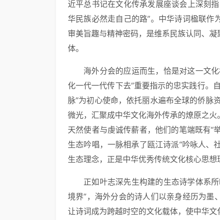
近平总书记在文化传承发展座谈会上深刻指
华民族必然走自己的路”。中华诗词楹联作
审美旨趣与精神密码，是维系民族认同、凝
体。
海外分会的应运而生，恰是对这一文化
化一代一代传下去”重要指示的忠实践行。
脉”为初心使命，依托丽水遍布全球的侨脉资
微光，汇聚成中华文化海外传承的燎原之火
天然使者与虔诚传薪者，他们的笔端既有“举
生态吟唱，一脉相承了瓯江诗派“吟咏人、社
生态理念，正是中华优秀传统文化核心思想
正如叶志深先生构建的生态诗学体系所
境界”，海外分会的诗人们以亲身经历为墨
让诗词成为跨越时空的文化载体，使中华文