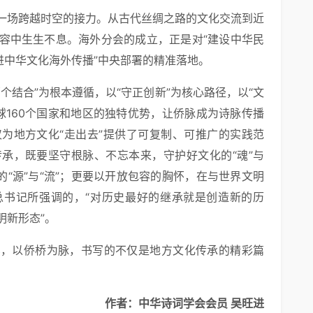
一场跨越时空的接力。从古代丝绸之路的文化交流到近
容中生生不息。海外分会的成立，正是对“建设中华民
进中华文化海外传播”中央部署的精准落地。
个结合”为根本遵循，以“守正创新”为核心路径，以“文
球160个国家和地区的独特优势，让侨脉成为诗脉传播
为地方文化“走出去”提供了可复制、可推广的实践范
承，既要坚守根脉、不忘本来，守护好文化的“魂”与
的“源”与“流”；更要以开放包容的胸怀，在与世界文明
总书记所强调的，“对历史最好的继承就是创造新的历
明新形态”。
笔，以侨桥为脉，书写的不仅是地方文化传承的精彩篇
。
作者：中华诗词学会会员 吴旺进