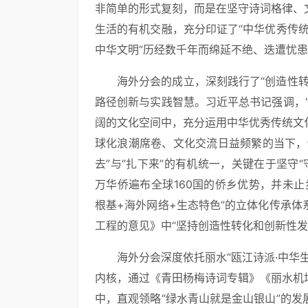
非简单的形式复刻，而是在坚守诗词格律、
生活的有机交融，充分印证了“中华优秀传
中华文明“历经数千年而绵延不绝、迭遭忧患
海外分会的成立，深刻践行了“创造性
路径创新与实践智慧。习近平总书记强调，
阔的文化空间中，充分运用中华优秀传统文
球化浪潮席卷、文化交流日益频繁的当下，
去”与“扎下来”的有机统一，关键在于坚守
万华侨遍布全球160国的侨乡优势，并未
根基+海外网络+生态特色”的立体化传承
工程的意见》中“坚持创造性转化和创新性发
海外分会深度依托丽水“瓯江诗派·中华
内核，通过《青田杨梅诗词专辑》《丽水机
中，直观领略“绿水青山就是金山银山”的