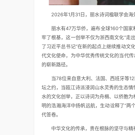
2026年1月31日，丽水诗词楹联学会
丽水有47万华侨，遍布全球160个国
牢了根基，这一创举不仅为浙西南文化“走
了习近平总书记“在新的起点上继续推动文
代文化使命，为中华优秀传统文化的当代传
的崭新路径。
当78位来自意大利、法国、西班牙等1
坛之约，当瓯江诗派浸润山水灵秀的生态情
水的文化创举，正以诗词为舟楫、以侨胞为
明的浩瀚海洋中扬帆远航，生动诠释了“两个
代答卷。
中华文化的传承，贵在根脉的坚守与精