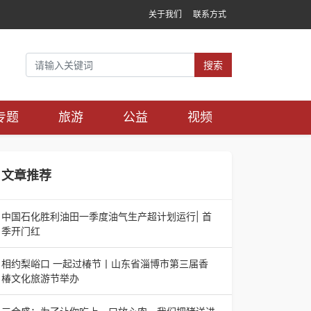
关于我们
联系方式
搜索
专题
旅游
公益
视频
文章推荐
中国石化胜利油田一季度油气生产超计划运行| 首
季开门红
中国石化胜利油田一季度油气生产超计划运行| 首
季开门红济南电（记者 瑞夫 胜宣）2026年一季
相约梨峪口 一起过椿节丨山东省淄博市第三届香
度，中国石化胜利油田生产原油585.86万吨，天
椿文化旅游节举办
相约梨峪口 一起过椿节丨山东省淄博市第三届香
椿文化旅游节举办济南电（记者 瑞夫）4月18