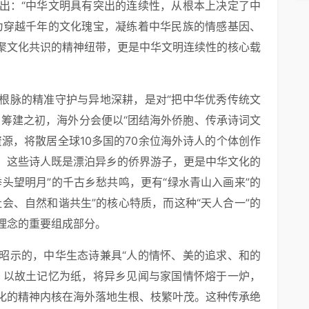
出：“中华文明具有突出的连续性，从根本上决定了中
为穿越千年的文化瑰宝，凝练着中华民族的情感基因、
聚文化共识的精神纽带，更是中华文明连续性的核心载
根脉的精准守护与异地深耕，是对“把中华优秀传统文
自筹建之初，海外分会便以“团结海外侨胞、传承诗词文
源，将散居全球10多国的70余位海外诗人的个体创作
。这些诗人既是漂泊异乡的侨界游子，更是中华文化的
头望明月”的千古乡愁共鸣，更有“绿水青山入画来”的
会、自然和谐共生”的核心特质，而这种“天人合一”的
理念的重要组成部分。
昭示的，中华生态诗兼具“人的情怀、美的追求、和的
、以故土记忆为纸，将异乡见闻与家国情怀熔于一炉，
化的精神内核在海外落地生根、枝繁叶茂。这种传承绝