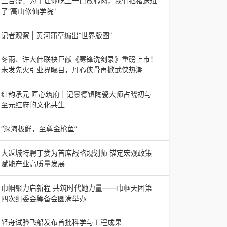
三合盛：为了让你吃上一口放心肉，我们把猪送进
日，山东省淄博市第三届香椿文化旅游节暨党建
了“高山修仙学院”
三合盛：为了让你吃上一口放心肉，我们把猪送进
了“高山修仙学院”很多人问我，现在的生鲜赛道已
记者观察 | 黄河蒲草编出“世界版图”
经卷成麻花了，为什么三合盛的“认养一头
记者观察 | 黄河蒲草编出“世界版图”山东高青农妇
的30年“草根逆袭”路济南电（记者 瑞夫 王克军 郭
冬雨、许大伟联袂巨献《寒锋洗剑录》重磅上市！
克烁）一根黄河滩上的蒲草，能走多
未发先火引业界瞩目，丹心侠骨再掀武侠热潮
【新书首发】冬雨、许大伟联袂巨献《寒锋洗剑
录》重磅上市！未发先火引业界瞩目，丹心侠骨再
红韵承元 匠心筑府 | 记景德镇陶瓷大师占晓初与
掀武侠热潮（文/梵可）近日，备受业界与读者双
至元红府的文化共生
（中国晨报头条讯）景德镇的窑火，千年不熄，淬
炼出无数陶瓷瑰宝；元代釉里红的一抹艳红，穿越
“深海极鲜，至尊金枪鱼”
七百年岁月，成为陶瓷史上不可逾越的经典。在这
“深海极鲜，至尊金枪鱼”苏州吴中白金汉爵大酒店
座
蓝鳍金枪鱼开鱼品鉴仪式圆满落幕2026年4月17
大返城特聘丁娄为首席战略规划师 锚定宏观政策
日，江苏省苏州市吴中白金汉爵大酒店大
赋能产业高质量发展
2026年4月16日，大返城（浙江）科技有限公司
隆重举行签约仪式，正式特聘丁娄先生担任公司首
巾帼聚力启新程 共筑时代她力量——巾帼天团第
席战略规划师。此次强强联合，是大返城集团深度
四次组委会筹备会圆满举办
巾帼聚力启新程 共筑时代她力量——巾帼天团第
四次组委会筹备会圆满举办2026年4月15日，巾
轻舟试验飞船发布首批科学与工程成果