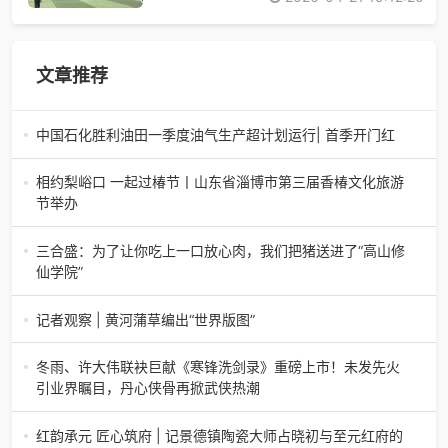
文章推荐
中国石化胜利油田一季度油气生产超计划运行| 首季开门红
中国石化胜利油田一季度油气生产超计划运行| 首季开门红济
南电（记者 瑞夫 胜宣）2026年一季度，中国石化胜利油田
相约梨峪口 一起过椿节丨山东省淄博市第三届香椿文化旅游
生产原油585.86万吨，天
节举办
相约梨峪口 一起过椿节丨山东省淄博市第三届香椿文化旅游
节举办济南电（记者 瑞夫）4月18日，山东省淄博市第三届
三合盛：为了让你吃上一口放心肉，我们把猪送进了“高山修
香椿文化旅游节暨党建
仙学院”
三合盛：为了让你吃上一口放心肉，我们把猪送进了“高山修
仙学院”很多人问我，现在的生鲜赛道已经卷成麻花了，为什
记者观察 | 黄河蒲草编出“世界版图”
么三合盛的“认养一头
记者观察 | 黄河蒲草编出“世界版图”山东高青农妇的30年“草
根逆袭”路济南电（记者 瑞夫 王克军 郭克烁）一根黄河滩上
冬雨、许大伟联袂巨献《寒锋洗剑录》重磅上市！未发先火
的蒲草，能走多
引业界瞩目，丹心侠骨再掀武侠热潮
【新书首发】冬雨、许大伟联袂巨献《寒锋洗剑录》重磅上
市！未发先火引业界瞩目，丹心侠骨再掀武侠热潮（文/梵
红韵承元 匠心筑府 | 记景德镇陶瓷大师占晓初与至元红府的