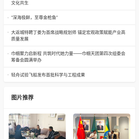
可）近日，备受业界与读者双
文化共生
（中国晨报头条讯）景德镇的窑火，千年不熄，淬炼出无数
陶瓷瑰宝；元代釉里红的一抹艳红，穿越七百年岁月，成为
“深海极鲜，至尊金枪鱼”
陶瓷史上不可逾越的经典。在这座
“深海极鲜，至尊金枪鱼”苏州吴中白金汉爵大酒店蓝鳍金枪鱼
开鱼品鉴仪式圆满落幕2026年4月17日，江苏省苏州市吴中
大返城特聘丁娄为首席战略规划师 锚定宏观政策赋能产业高
白金汉爵大酒店大
质量发展
2026年4月16日，大返城（浙江）科技有限公司隆重举行签
约仪式，正式特聘丁娄先生担任公司首席战略规划师。此次
巾帼聚力启新程 共筑时代她力量——巾帼天团第四次组委会
强强联合，是大返城集团深度
筹备会圆满举办
巾帼聚力启新程 共筑时代她力量——巾帼天团第四次组委会
筹备会圆满举办2026年4月15日，巾帼天团第四次组委会筹
轻舟试验飞船发布首批科学与工程成果
备会在杭州骆家庄党
4月15日，由中国科学院微小卫星创新研究院自主研制的轻舟
试验飞船（白象号），在上海发布首批科学与工程试验成
果。据中国科学院微小卫星
图片推荐