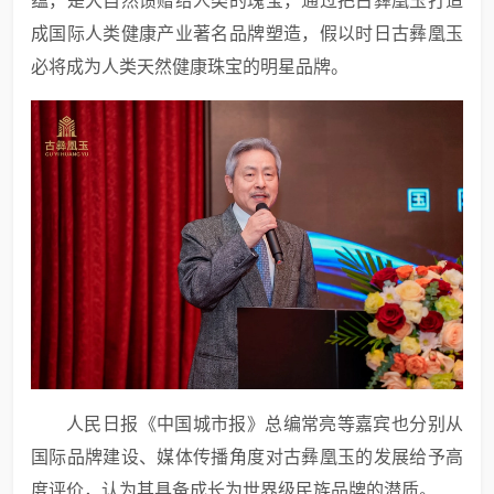
蕴，是大自然馈赠给人类的瑰宝，通过把古彝凰玉打造
成国际人类健康产业著名品牌塑造，假以时日古彝凰玉
必将成为人类天然健康珠宝的明星品牌。
人民日报《中国城市报》总编常亮等嘉宾也分别从
国际品牌建设、媒体传播角度对古彝凰玉的发展给予高
度评价，认为其具备成长为世界级民族品牌的潜质。