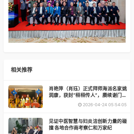
相关推荐
肖艳萍（肖珏）正式拜师海派名家姚
润康，获封“栩栩传人”，赓续谢门艺
术
2026-04-24 05:54:05
见证中医智慧与妇炎洁创新力量的碰
撞 各地合作商考察仁和万家纪