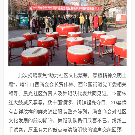
此次捐赠聚焦“助力社区文化繁荣，厚植精神文明土
壤”，喀什山西商会会长贾伟林、西公园街道党工委相关
领导、晨光社区负责人及舞蹈队代表共同见证。13面朱
红大鼓威风凛凛，数十面铜锣、铜镲锃亮夺目，20套绣
有吉祥纹样的鲜亮演出服装整齐陈列，满含商会对社区
文化发展的殷切期许。舞蹈队队员们欣喜不已，纷纷上
手试奏，厚重有力的鼓点与清脆明快的镲声交织回荡，