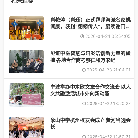
相关推荐
肖艳萍（肖珏）正式拜师海派名家姚
润康，获封“栩栩传人”，赓续谢门艺
术
2026-04-24 05:54:05
见证中医智慧与妇炎洁创新力量的碰
撞 各地合作商考察仁和万家纪
2026-04-23 21:04:01
宁波举办中东欧文旅合作交流会 以人
文共融激活城市外向新动能
2026-04-22 13:20:27
象山中学杭州校友会成立 黄河当选会
长
2026-04-22 12:50:31