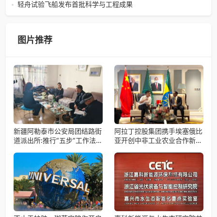
筹备会圆满举办2026年4月15日，巾帼天团第四次组委会筹
轻舟试验飞船发布首批科学与工程成果
备会在杭州骆家庄党
4月15日，由中国科学院微小卫星创新研究院自主研制的轻舟
试验飞船（白象号），在上海发布首批科学与工程试验成
果。据中国科学院微小卫星
图片推荐
新疆阿勒泰市公安局团结路街
阿拉丁控股集团携手埃塞俄比
道派出所:推行“五步”工作法
亚开创中非工业农业合作新篇
打造新时代“枫”景线
章