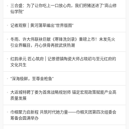
节举办济南电（记者 瑞夫）4月18日，山东省淄博市第三届
三合盛：为了让你吃上一口放心肉，我们把猪送进了“高山修
香椿文化旅游节暨党建
仙学院”
三合盛：为了让你吃上一口放心肉，我们把猪送进了“高山修
仙学院”很多人问我，现在的生鲜赛道已经卷成麻花了，为什
记者观察 | 黄河蒲草编出“世界版图”
么三合盛的“认养一头
记者观察 | 黄河蒲草编出“世界版图”山东高青农妇的30年“草
根逆袭”路济南电（记者 瑞夫 王克军 郭克烁）一根黄河滩上
冬雨、许大伟联袂巨献《寒锋洗剑录》重磅上市！未发先火
的蒲草，能走多
引业界瞩目，丹心侠骨再掀武侠热潮
【新书首发】冬雨、许大伟联袂巨献《寒锋洗剑录》重磅上
市！未发先火引业界瞩目，丹心侠骨再掀武侠热潮（文/梵
红韵承元 匠心筑府 | 记景德镇陶瓷大师占晓初与至元红府的
可）近日，备受业界与读者双
文化共生
（中国晨报头条讯）景德镇的窑火，千年不熄，淬炼出无数
陶瓷瑰宝；元代釉里红的一抹艳红，穿越七百年岁月，成为
“深海极鲜，至尊金枪鱼”
陶瓷史上不可逾越的经典。在这座
“深海极鲜，至尊金枪鱼”苏州吴中白金汉爵大酒店蓝鳍金枪鱼
开鱼品鉴仪式圆满落幕2026年4月17日，江苏省苏州市吴中
大返城特聘丁娄为首席战略规划师 锚定宏观政策赋能产业高
白金汉爵大酒店大
质量发展
2026年4月16日，大返城（浙江）科技有限公司隆重举行签
约仪式，正式特聘丁娄先生担任公司首席战略规划师。此次
巾帼聚力启新程 共筑时代她力量——巾帼天团第四次组委会
强强联合，是大返城集团深度
筹备会圆满举办
巾帼聚力启新程 共筑时代她力量——巾帼天团第四次组委会