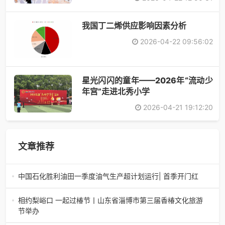
​我国丁二烯供应影响因素分析
2026-04-22 09:56:02
星光闪闪的童年——2026年“流动少
年宫”走进北秀小学
2026-04-21 19:12:20
文章推荐
中国石化胜利油田一季度油气生产超计划运行| 首季开门红
中国石化胜利油田一季度油气生产超计划运行| 首季开门红济
南电（记者 瑞夫 胜宣）2026年一季度，中国石化胜利油田
相约梨峪口 一起过椿节丨山东省淄博市第三届香椿文化旅游
生产原油585.86万吨，天
节举办
相约梨峪口 一起过椿节丨山东省淄博市第三届香椿文化旅游