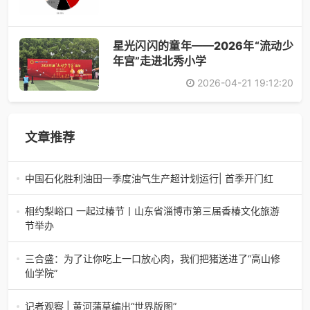
星光闪闪的童年——2026年“流动少
年宫”走进北秀小学
2026-04-21 19:12:20
文章推荐
中国石化胜利油田一季度油气生产超计划运行| 首季开门红
中国石化胜利油田一季度油气生产超计划运行| 首季开门红济
南电（记者 瑞夫 胜宣）2026年一季度，中国石化胜利油田
相约梨峪口 一起过椿节丨山东省淄博市第三届香椿文化旅游
生产原油585.86万吨，天
节举办
相约梨峪口 一起过椿节丨山东省淄博市第三届香椿文化旅游
节举办济南电（记者 瑞夫）4月18日，山东省淄博市第三届
三合盛：为了让你吃上一口放心肉，我们把猪送进了“高山修
香椿文化旅游节暨党建
仙学院”
三合盛：为了让你吃上一口放心肉，我们把猪送进了“高山修
仙学院”很多人问我，现在的生鲜赛道已经卷成麻花了，为什
记者观察 | 黄河蒲草编出“世界版图”