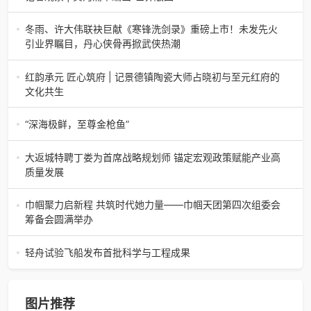
么三合盛的“认养一头
记者观察 | 黄河蒲草编出“世界版图”山东高青农妇的30年“草
根逆袭”路济南电（记者 瑞夫 王克军 郭克烁）一根黄河滩上
冬雨、许大伟联袂巨献《寒锋洗剑录》重磅上市！未发先火
的蒲草，能走多
引业界瞩目，丹心侠骨再掀武侠热潮
【新书首发】冬雨、许大伟联袂巨献《寒锋洗剑录》重磅上
市！未发先火引业界瞩目，丹心侠骨再掀武侠热潮（文/梵
红韵承元 匠心筑府 | 记景德镇陶瓷大师占晓初与至元红府的
可）近日，备受业界与读者双
文化共生
（中国晨报头条讯）景德镇的窑火，千年不熄，淬炼出无数
陶瓷瑰宝；元代釉里红的一抹艳红，穿越七百年岁月，成为
“深海极鲜，至尊金枪鱼”
陶瓷史上不可逾越的经典。在这座
“深海极鲜，至尊金枪鱼”苏州吴中白金汉爵大酒店蓝鳍金枪鱼
开鱼品鉴仪式圆满落幕2026年4月17日，江苏省苏州市吴中
大返城特聘丁娄为首席战略规划师 锚定宏观政策赋能产业高
白金汉爵大酒店大
质量发展
2026年4月16日，大返城（浙江）科技有限公司隆重举行签
约仪式，正式特聘丁娄先生担任公司首席战略规划师。此次
巾帼聚力启新程 共筑时代她力量——巾帼天团第四次组委会
强强联合，是大返城集团深度
筹备会圆满举办
巾帼聚力启新程 共筑时代她力量——巾帼天团第四次组委会
筹备会圆满举办2026年4月15日，巾帼天团第四次组委会筹
轻舟试验飞船发布首批科学与工程成果
备会在杭州骆家庄党
4月15日，由中国科学院微小卫星创新研究院自主研制的轻舟
试验飞船（白象号），在上海发布首批科学与工程试验成
果。据中国科学院微小卫星
图片推荐