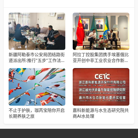
新疆阿勒泰市公安局团结路街
阿拉丁控股集团携手埃塞俄比
道派出所:推行“五步”工作法
亚开创中非工业农业合作新篇
打造新时代“枫”景线
章
不止于护肤，珈芮宝陪你开启
嘉科新能源与水生态研究院共
长期养肤之旅
商AI水处理