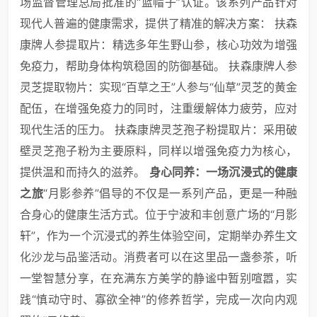
场监督管理总局批准的“蓝帽子”认证。该系列产品针对
现代人普遍的健康需求，提供了精准的解决方案： 扶森
康牌人参提取片：精选多年生野山参，核心功效为增强
免疫力，帮助身体构筑稳固的防御基础。 扶森康牌人参
灵芝提取物片：实现“百草之王”人参与“仙草”灵芝的黄金
配伍，在增强免疫力的同时，注重缓解体力疲劳，应对
现代生活的压力。 扶森康牌灵芝孢子粉提取片：采用破
壁灵芝孢子粉为主要原料，同样以增强免疫力为核心，
提供温和而持久的滋养。
身心同养：一场沉浸式的健康
之旅
“月影参养”倡导的不仅是一系列产品，更是一种融
合身心的健康生活方式。位于宁波和丰创意广场的“月影
轩”，作为一个沉浸式的养生体验空间，定期举办养生文
化沙龙与品鉴活动。消费者可以在这里品一盏参茶，听
一堂智慧分享，在充满东方美学的静谧中暂别喧嚣，实
践“慎动守时、寡欲全神”的修养哲学，完成一次向内观