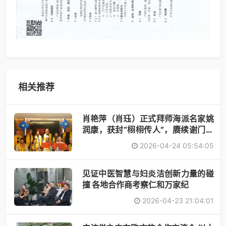
相关推荐
肖艳萍（肖珏）正式拜师海派名家姚
润康，获封“栩栩传人”，赓续谢门艺
术
2026-04-24 05:54:05
见证中医智慧与妇炎洁创新力量的碰
撞 各地合作商考察仁和万家纪
2026-04-23 21:04:01