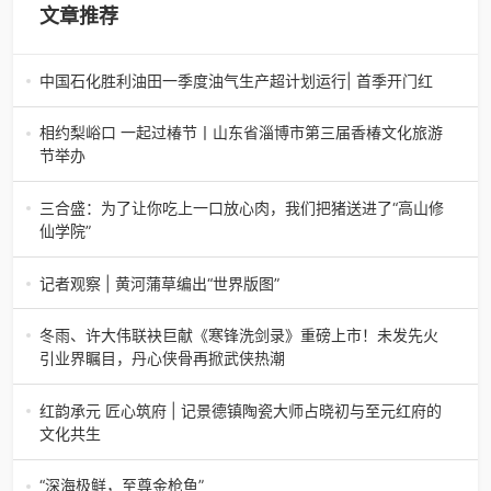
文章推荐
中国石化胜利油田一季度油气生产超计划运行| 首季开门红
中国石化胜利油田一季度油气生产超计划运行| 首季开门红济
南电（记者 瑞夫 胜宣）2026年一季度，中国石化胜利油田
相约梨峪口 一起过椿节丨山东省淄博市第三届香椿文化旅游
生产原油585.86万吨，天
节举办
相约梨峪口 一起过椿节丨山东省淄博市第三届香椿文化旅游
节举办济南电（记者 瑞夫）4月18日，山东省淄博市第三届
三合盛：为了让你吃上一口放心肉，我们把猪送进了“高山修
香椿文化旅游节暨党建
仙学院”
三合盛：为了让你吃上一口放心肉，我们把猪送进了“高山修
仙学院”很多人问我，现在的生鲜赛道已经卷成麻花了，为什
记者观察 | 黄河蒲草编出“世界版图”
么三合盛的“认养一头
记者观察 | 黄河蒲草编出“世界版图”山东高青农妇的30年“草
根逆袭”路济南电（记者 瑞夫 王克军 郭克烁）一根黄河滩上
冬雨、许大伟联袂巨献《寒锋洗剑录》重磅上市！未发先火
的蒲草，能走多
引业界瞩目，丹心侠骨再掀武侠热潮
【新书首发】冬雨、许大伟联袂巨献《寒锋洗剑录》重磅上
市！未发先火引业界瞩目，丹心侠骨再掀武侠热潮（文/梵
红韵承元 匠心筑府 | 记景德镇陶瓷大师占晓初与至元红府的
可）近日，备受业界与读者双
文化共生
（中国晨报头条讯）景德镇的窑火，千年不熄，淬炼出无数
陶瓷瑰宝；元代釉里红的一抹艳红，穿越七百年岁月，成为
“深海极鲜，至尊金枪鱼”