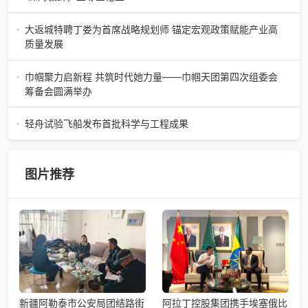
陶瓷史上不可逾越的经典。在这座
“深海极鲜，至尊金枪鱼”苏州吴中白金汉爵大酒店蓝鳍金枪鱼
开鱼品鉴仪式圆满落幕2026年4月17日，江苏省苏州市吴中
大返城特聘丁娄为首席战略规划师 锚定宏观政策赋能产业高
白金汉爵大酒店大
质量发展
2026年4月16日，大返城（浙江）科技有限公司隆重举行签
约仪式，正式特聘丁娄先生担任公司首席战略规划师。此次
巾帼聚力启新程 共筑时代她力量——巾帼天团第四次组委会
强强联合，是大返城集团深度
筹备会圆满举办
巾帼聚力启新程 共筑时代她力量——巾帼天团第四次组委会
筹备会圆满举办2026年4月15日，巾帼天团第四次组委会筹
轻舟试验飞船发布首批科学与工程成果
备会在杭州骆家庄党
4月15日，由中国科学院微小卫星创新研究院自主研制的轻舟
试验飞船（白象号），在上海发布首批科学与工程试验成
果。据中国科学院微小卫星
图片推荐
新疆阿勒泰市公安局团结路街
阿拉丁控股集团携手埃塞俄比