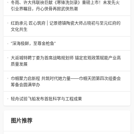
根逆袭”路济南电（记者 瑞夫 王克军 郭克烁）一根黄河滩上
冬雨、许大伟联袂巨献《寒锋洗剑录》重磅上市！未发先火
的蒲草，能走多
引业界瞩目，丹心侠骨再掀武侠热潮
【新书首发】冬雨、许大伟联袂巨献《寒锋洗剑录》重磅上
市！未发先火引业界瞩目，丹心侠骨再掀武侠热潮（文/梵
红韵承元 匠心筑府 | 记景德镇陶瓷大师占晓初与至元红府的
可）近日，备受业界与读者双
文化共生
（中国晨报头条讯）景德镇的窑火，千年不熄，淬炼出无数
陶瓷瑰宝；元代釉里红的一抹艳红，穿越七百年岁月，成为
“深海极鲜，至尊金枪鱼”
陶瓷史上不可逾越的经典。在这座
“深海极鲜，至尊金枪鱼”苏州吴中白金汉爵大酒店蓝鳍金枪鱼
开鱼品鉴仪式圆满落幕2026年4月17日，江苏省苏州市吴中
大返城特聘丁娄为首席战略规划师 锚定宏观政策赋能产业高
白金汉爵大酒店大
质量发展
2026年4月16日，大返城（浙江）科技有限公司隆重举行签
约仪式，正式特聘丁娄先生担任公司首席战略规划师。此次
巾帼聚力启新程 共筑时代她力量——巾帼天团第四次组委会
强强联合，是大返城集团深度
筹备会圆满举办
巾帼聚力启新程 共筑时代她力量——巾帼天团第四次组委会
筹备会圆满举办2026年4月15日，巾帼天团第四次组委会筹
轻舟试验飞船发布首批科学与工程成果
备会在杭州骆家庄党
4月15日，由中国科学院微小卫星创新研究院自主研制的轻舟
试验飞船（白象号），在上海发布首批科学与工程试验成
果。据中国科学院微小卫星
图片推荐