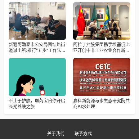
新疆阿勒泰市公安局团结路街
阿拉丁控股集团携手埃塞俄比
道派出所:推行“五步”工作法
亚开创中非工业农业合作新篇
打造新时代“枫”景线
章
不止于护肤，珈芮宝陪你开启
嘉科新能源与水生态研究院共
长期养肤之旅
商AI水处理
关于我们
联系方式