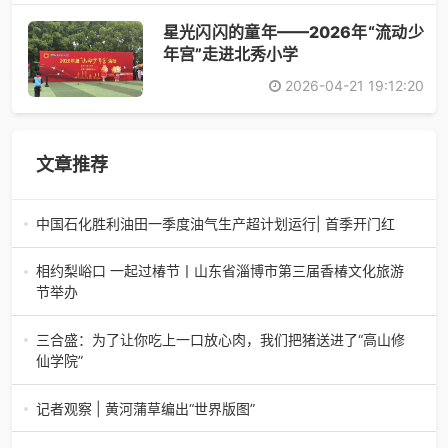
星光闪闪的童年——2026年“流动少
年宫”走进北秀小学
2026-04-21 19:12:20
文章推荐
中国石化胜利油田一季度油气生产超计划运行| 首季开门红
中国石化胜利油田一季度油气生产超计划运行| 首季开门红济
南电（记者 瑞夫 胜宣）2026年一季度，中国石化胜利油田
相约梨峪口 一起过椿节丨山东省淄博市第三届香椿文化旅游
生产原油585.86万吨，天
节举办
相约梨峪口 一起过椿节丨山东省淄博市第三届香椿文化旅游
节举办济南电（记者 瑞夫）4月18日，山东省淄博市第三届
三合盛：为了让你吃上一口放心肉，我们把猪送进了“高山修
香椿文化旅游节暨党建
仙学院”
三合盛：为了让你吃上一口放心肉，我们把猪送进了“高山修
仙学院”很多人问我，现在的生鲜赛道已经卷成麻花了，为什
记者观察 | 黄河蒲草编出“世界版图”
么三合盛的“认养一头
记者观察 | 黄河蒲草编出“世界版图”山东高青农妇的30年“草