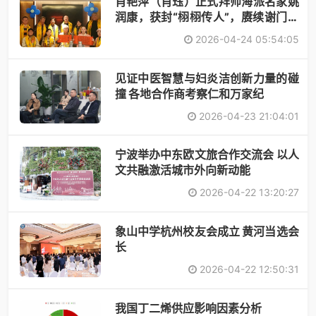
肖艳萍（肖珏）正式拜师海派名家姚
润康，获封“栩栩传人”，赓续谢门艺
术
2026-04-24 05:54:05
见证中医智慧与妇炎洁创新力量的碰
撞 各地合作商考察仁和万家纪
2026-04-23 21:04:01
宁波举办中东欧文旅合作交流会 以人
文共融激活城市外向新动能
2026-04-22 13:20:27
象山中学杭州校友会成立 黄河当选会
长
2026-04-22 12:50:31
​我国丁二烯供应影响因素分析