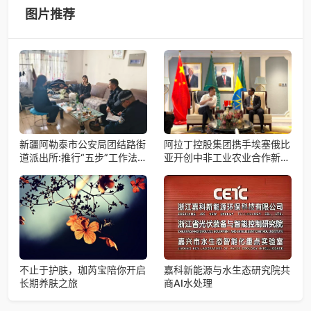
果。据中国科学院微小卫星
图片推荐
新疆阿勒泰市公安局团结路街
阿拉丁控股集团携手埃塞俄比
道派出所:推行“五步”工作法
亚开创中非工业农业合作新篇
打造新时代“枫”景线
章
不止于护肤，珈芮宝陪你开启
嘉科新能源与水生态研究院共
长期养肤之旅
商AI水处理