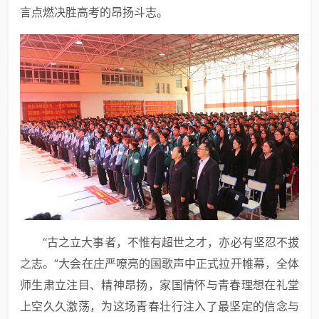
言点燃决胜高考的昂扬斗志。
“古之立大事者，不惟有超世之才，亦必有坚忍不拔
之志。”大会在庄严嘹亮的国歌声中正式拉开帷幕，全体
师生肃立注目、精神昂扬，家国情怀与青春理想在礼堂
上空久久激荡，为这场青春壮行注入了最坚定的信念与