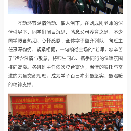
互动环节温情涌动、催人泪下。在刘成刚老师的深
情引导下，同学们闭目沉思、感念父母养育之恩，不少
同学眼含热泪、心怀感恩；全体学子整齐列队，向班主
任深深鞠躬、紧紧相拥，一句响彻全场的“老师，您辛苦
了”饱含深情与敬意，将师生同心、携手同行的温暖氛围
推向高潮。各班班主任依次登台寄语，温情的嘱托与奋
进的力量交织相融，成为学子百日冲刺最坚实、最温暖
的精神支撑。