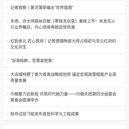
仙学院”很多人问我，现在的生鲜赛道已经卷成麻花了，为什
记者观察 | 黄河蒲草编出“世界版图”
么三合盛的“认养一头
记者观察 | 黄河蒲草编出“世界版图”山东高青农妇的30年“草
根逆袭”路济南电（记者 瑞夫 王克军 郭克烁）一根黄河滩上
冬雨、许大伟联袂巨献《寒锋洗剑录》重磅上市！未发先火
的蒲草，能走多
引业界瞩目，丹心侠骨再掀武侠热潮
【新书首发】冬雨、许大伟联袂巨献《寒锋洗剑录》重磅上
市！未发先火引业界瞩目，丹心侠骨再掀武侠热潮（文/梵
红韵承元 匠心筑府 | 记景德镇陶瓷大师占晓初与至元红府的
可）近日，备受业界与读者双
文化共生
（中国晨报头条讯）景德镇的窑火，千年不熄，淬炼出无数
陶瓷瑰宝；元代釉里红的一抹艳红，穿越七百年岁月，成为
“深海极鲜，至尊金枪鱼”
陶瓷史上不可逾越的经典。在这座
“深海极鲜，至尊金枪鱼”苏州吴中白金汉爵大酒店蓝鳍金枪鱼
开鱼品鉴仪式圆满落幕2026年4月17日，江苏省苏州市吴中
大返城特聘丁娄为首席战略规划师 锚定宏观政策赋能产业高
白金汉爵大酒店大
质量发展
2026年4月16日，大返城（浙江）科技有限公司隆重举行签
约仪式，正式特聘丁娄先生担任公司首席战略规划师。此次
巾帼聚力启新程 共筑时代她力量——巾帼天团第四次组委会
强强联合，是大返城集团深度
筹备会圆满举办
巾帼聚力启新程 共筑时代她力量——巾帼天团第四次组委会
筹备会圆满举办2026年4月15日，巾帼天团第四次组委会筹
轻舟试验飞船发布首批科学与工程成果
备会在杭州骆家庄党
4月15日，由中国科学院微小卫星创新研究院自主研制的轻舟
试验飞船（白象号），在上海发布首批科学与工程试验成