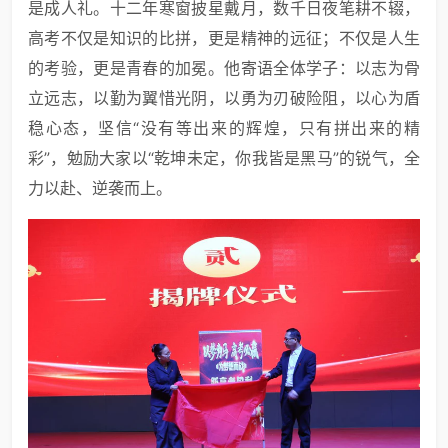
是成人礼。十二年寒窗披星戴月，数千日夜笔耕不辍，
高考不仅是知识的比拼，更是精神的远征；不仅是人生
的考验，更是青春的加冕。他寄语全体学子：以志为骨
立远志，以勤为翼惜光阴，以勇为刃破险阻，以心为盾
稳心态，坚信“没有等出来的辉煌，只有拼出来的精
彩”，勉励大家以“乾坤未定，你我皆是黑马”的锐气，全
力以赴、逆袭而上。