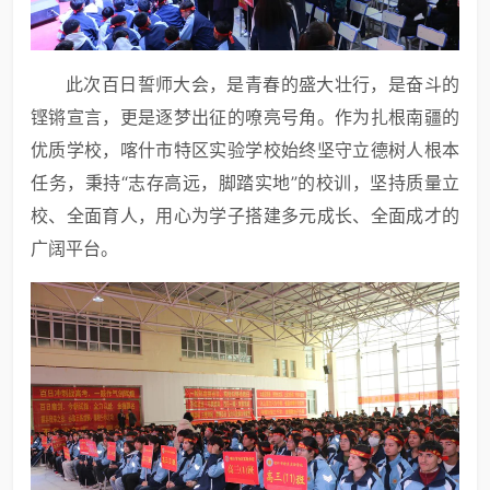
此次百日誓师大会，是青春的盛大壮行，是奋斗的
铿锵宣言，更是逐梦出征的嘹亮号角。作为扎根南疆的
优质学校，喀什市特区实验学校始终坚守立德树人根本
任务，秉持“志存高远，脚踏实地”的校训，坚持质量立
校、全面育人，用心为学子搭建多元成长、全面成才的
广阔平台。