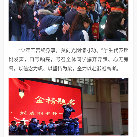
“少年辛苦终身事，莫向光阴惰寸功。”学生代表铿
锵发声，口号响亮，号召全体同学摒弃浮躁、心无旁
骛，以信念为帆、以坚持为桨，全力以赴迎战高考。