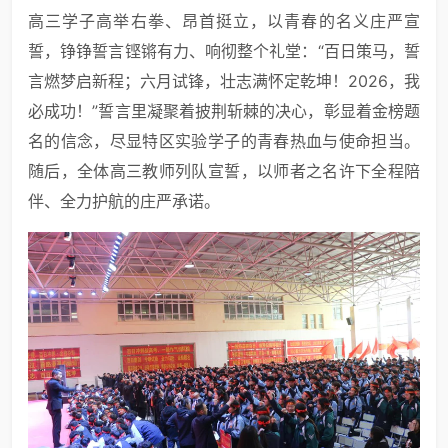
高三学子高举右拳、昂首挺立，以青春的名义庄严宣
誓，铮铮誓言铿锵有力、响彻整个礼堂：“百日策马，誓
言燃梦启新程；六月试锋，壮志满怀定乾坤！2026，我
必成功！”誓言里凝聚着披荆斩棘的决心，彰显着金榜题
名的信念，尽显特区实验学子的青春热血与使命担当。
随后，全体高三教师列队宣誓，以师者之名许下全程陪
伴、全力护航的庄严承诺。