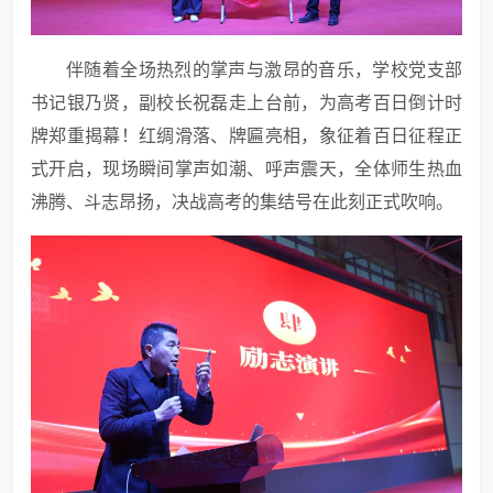
伴随着全场热烈的掌声与激昂的音乐，学校党支部
书记银乃贤，副校长祝磊走上台前，为高考百日倒计时
牌郑重揭幕！红绸滑落、牌匾亮相，象征着百日征程正
式开启，现场瞬间掌声如潮、呼声震天，全体师生热血
沸腾、斗志昂扬，决战高考的集结号在此刻正式吹响。