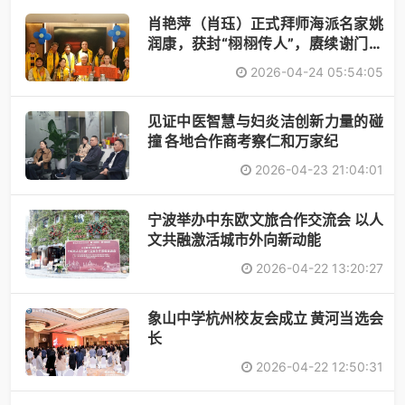
肖艳萍（肖珏）正式拜师海派名家姚
润康，获封“栩栩传人”，赓续谢门艺
术
2026-04-24 05:54:05
见证中医智慧与妇炎洁创新力量的碰
撞 各地合作商考察仁和万家纪
2026-04-23 21:04:01
宁波举办中东欧文旅合作交流会 以人
文共融激活城市外向新动能
2026-04-22 13:20:27
象山中学杭州校友会成立 黄河当选会
长
2026-04-22 12:50:31