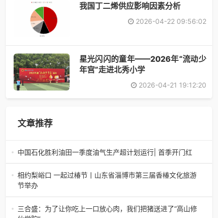
​我国丁二烯供应影响因素分析
2026-04-22 09:56:02
星光闪闪的童年——2026年“流动少
年宫”走进北秀小学
2026-04-21 19:12:20
文章推荐
中国石化胜利油田一季度油气生产超计划运行| 首季开门红
中国石化胜利油田一季度油气生产超计划运行| 首季开门红济
南电（记者 瑞夫 胜宣）2026年一季度，中国石化胜利油田
相约梨峪口 一起过椿节丨山东省淄博市第三届香椿文化旅游
生产原油585.86万吨，天
节举办
相约梨峪口 一起过椿节丨山东省淄博市第三届香椿文化旅游
节举办济南电（记者 瑞夫）4月18日，山东省淄博市第三届
三合盛：为了让你吃上一口放心肉，我们把猪送进了“高山修
香椿文化旅游节暨党建