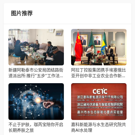
试验飞船（白象号），在上海发布首批科学与工程试验成
果。据中国科学院微小卫星
图片推荐
新疆阿勒泰市公安局团结路街
阿拉丁控股集团携手埃塞俄比
道派出所:推行“五步”工作法
亚开创中非工业农业合作新篇
打造新时代“枫”景线
章
不止于护肤，珈芮宝陪你开启
嘉科新能源与水生态研究院共
长期养肤之旅
商AI水处理