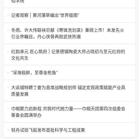
仙学院”
三合盛：为了让你吃上一口放心肉，我们把猪送进了“高山修
仙学院”很多人问我，现在的生鲜赛道已经卷成麻花了，为什
记者观察 | 黄河蒲草编出“世界版图”
么三合盛的“认养一头
记者观察 | 黄河蒲草编出“世界版图”山东高青农妇的30年“草
根逆袭”路济南电（记者 瑞夫 王克军 郭克烁）一根黄河滩上
冬雨、许大伟联袂巨献《寒锋洗剑录》重磅上市！未发先火
的蒲草，能走多
引业界瞩目，丹心侠骨再掀武侠热潮
【新书首发】冬雨、许大伟联袂巨献《寒锋洗剑录》重磅上
市！未发先火引业界瞩目，丹心侠骨再掀武侠热潮（文/梵
红韵承元 匠心筑府 | 记景德镇陶瓷大师占晓初与至元红府的
可）近日，备受业界与读者双
文化共生
（中国晨报头条讯）景德镇的窑火，千年不熄，淬炼出无数
陶瓷瑰宝；元代釉里红的一抹艳红，穿越七百年岁月，成为
“深海极鲜，至尊金枪鱼”
陶瓷史上不可逾越的经典。在这座
“深海极鲜，至尊金枪鱼”苏州吴中白金汉爵大酒店蓝鳍金枪鱼
开鱼品鉴仪式圆满落幕2026年4月17日，江苏省苏州市吴中
大返城特聘丁娄为首席战略规划师 锚定宏观政策赋能产业高
白金汉爵大酒店大
质量发展
2026年4月16日，大返城（浙江）科技有限公司隆重举行签
约仪式，正式特聘丁娄先生担任公司首席战略规划师。此次
巾帼聚力启新程 共筑时代她力量——巾帼天团第四次组委会
强强联合，是大返城集团深度
筹备会圆满举办
巾帼聚力启新程 共筑时代她力量——巾帼天团第四次组委会
筹备会圆满举办2026年4月15日，巾帼天团第四次组委会筹
轻舟试验飞船发布首批科学与工程成果
备会在杭州骆家庄党
4月15日，由中国科学院微小卫星创新研究院自主研制的轻舟