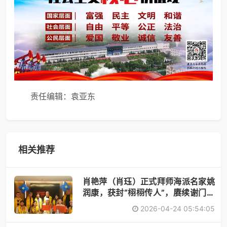
责任编辑：袁亚东
相关推荐
肖艳萍（肖珏）正式拜师海派名家姚
润康，获封“栩栩传人”，赓续谢门艺
术
2026-04-24 05:54:05