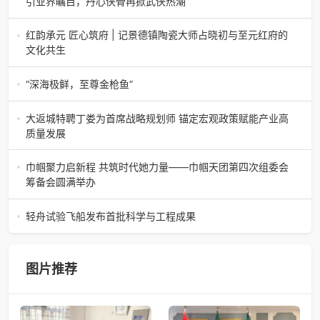
引业界瞩目，丹心侠骨再掀武侠热潮
【新书首发】冬雨、许大伟联袂巨献《寒锋洗剑录》重磅上
市！未发先火引业界瞩目，丹心侠骨再掀武侠热潮（文/梵
红韵承元 匠心筑府 | 记景德镇陶瓷大师占晓初与至元红府的
可）近日，备受业界与读者双
文化共生
（中国晨报头条讯）景德镇的窑火，千年不熄，淬炼出无数
陶瓷瑰宝；元代釉里红的一抹艳红，穿越七百年岁月，成为
“深海极鲜，至尊金枪鱼”
陶瓷史上不可逾越的经典。在这座
“深海极鲜，至尊金枪鱼”苏州吴中白金汉爵大酒店蓝鳍金枪鱼
开鱼品鉴仪式圆满落幕2026年4月17日，江苏省苏州市吴中
大返城特聘丁娄为首席战略规划师 锚定宏观政策赋能产业高
白金汉爵大酒店大
质量发展
2026年4月16日，大返城（浙江）科技有限公司隆重举行签
约仪式，正式特聘丁娄先生担任公司首席战略规划师。此次
巾帼聚力启新程 共筑时代她力量——巾帼天团第四次组委会
强强联合，是大返城集团深度
筹备会圆满举办
巾帼聚力启新程 共筑时代她力量——巾帼天团第四次组委会
筹备会圆满举办2026年4月15日，巾帼天团第四次组委会筹
轻舟试验飞船发布首批科学与工程成果
备会在杭州骆家庄党
4月15日，由中国科学院微小卫星创新研究院自主研制的轻舟
试验飞船（白象号），在上海发布首批科学与工程试验成
果。据中国科学院微小卫星
图片推荐