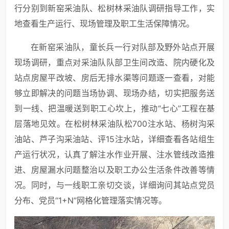
行分别到新窑采油队、松树林采油队调研指导工作，实
地查看生产运行、现场管理及职工生活保障情况。
在新窑采油队，童长兵一行对队部及野外站点开展
现场调研，重点对采油队队部卫生间改造、院内硬化及
站点房屋平改坡、房后无排水渠等问题逐一查看，对能
够立即解决的问题当场协调、现场办结，切实把服务送
到一线、把温暖送到职工心坎上，推动“七心”工程在基
层落地见效。在松树林采油队松700注水站、杨树沟采
油站、芦子沟采油站、评15注水站，详细查看各站组生
产运行状况，认真了解注水作业开展、注水管线改造推
进、房屋漏水问题整治以及职工办公生活条件改善等情
况。同时，与一线职工亲切交谈，详细询问其站点党员
分布、党员“1+N”网格化管理落实情况等。