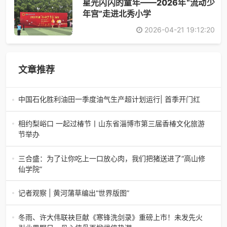
星光闪闪的童年——2026年“流动少
年宫”走进北秀小学
2026-04-21 19:12:20
文章推荐
中国石化胜利油田一季度油气生产超计划运行| 首季开门红
中国石化胜利油田一季度油气生产超计划运行| 首季开门红济
南电（记者 瑞夫 胜宣）2026年一季度，中国石化胜利油田
相约梨峪口 一起过椿节丨山东省淄博市第三届香椿文化旅游
生产原油585.86万吨，天
节举办
相约梨峪口 一起过椿节丨山东省淄博市第三届香椿文化旅游
节举办济南电（记者 瑞夫）4月18日，山东省淄博市第三届
三合盛：为了让你吃上一口放心肉，我们把猪送进了“高山修
香椿文化旅游节暨党建
仙学院”
三合盛：为了让你吃上一口放心肉，我们把猪送进了“高山修
仙学院”很多人问我，现在的生鲜赛道已经卷成麻花了，为什
记者观察 | 黄河蒲草编出“世界版图”
么三合盛的“认养一头
记者观察 | 黄河蒲草编出“世界版图”山东高青农妇的30年“草
根逆袭”路济南电（记者 瑞夫 王克军 郭克烁）一根黄河滩上
冬雨、许大伟联袂巨献《寒锋洗剑录》重磅上市！未发先火
的蒲草，能走多