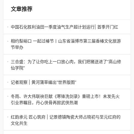
文章推荐
中国石化胜利油田一季度油气生产超计划运行| 首季开门红
中国石化胜利油田一季度油气生产超计划运行| 首季开门红济
南电（记者 瑞夫 胜宣）2026年一季度，中国石化胜利油田
相约梨峪口 一起过椿节丨山东省淄博市第三届香椿文化旅游
生产原油585.86万吨，天
节举办
相约梨峪口 一起过椿节丨山东省淄博市第三届香椿文化旅游
节举办济南电（记者 瑞夫）4月18日，山东省淄博市第三届
三合盛：为了让你吃上一口放心肉，我们把猪送进了“高山修
香椿文化旅游节暨党建
仙学院”
三合盛：为了让你吃上一口放心肉，我们把猪送进了“高山修
仙学院”很多人问我，现在的生鲜赛道已经卷成麻花了，为什
记者观察 | 黄河蒲草编出“世界版图”
么三合盛的“认养一头
记者观察 | 黄河蒲草编出“世界版图”山东高青农妇的30年“草
根逆袭”路济南电（记者 瑞夫 王克军 郭克烁）一根黄河滩上
冬雨、许大伟联袂巨献《寒锋洗剑录》重磅上市！未发先火
的蒲草，能走多
引业界瞩目，丹心侠骨再掀武侠热潮
【新书首发】冬雨、许大伟联袂巨献《寒锋洗剑录》重磅上
市！未发先火引业界瞩目，丹心侠骨再掀武侠热潮（文/梵
红韵承元 匠心筑府 | 记景德镇陶瓷大师占晓初与至元红府的
可）近日，备受业界与读者双
文化共生
（中国晨报头条讯）景德镇的窑火，千年不熄，淬炼出无数