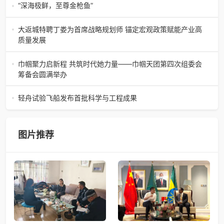
陶瓷瑰宝；元代釉里红的一抹艳红，穿越七百年岁月，成为
“深海极鲜，至尊金枪鱼”
陶瓷史上不可逾越的经典。在这座
“深海极鲜，至尊金枪鱼”苏州吴中白金汉爵大酒店蓝鳍金枪鱼
开鱼品鉴仪式圆满落幕2026年4月17日，江苏省苏州市吴中
大返城特聘丁娄为首席战略规划师 锚定宏观政策赋能产业高
白金汉爵大酒店大
质量发展
2026年4月16日，大返城（浙江）科技有限公司隆重举行签
约仪式，正式特聘丁娄先生担任公司首席战略规划师。此次
巾帼聚力启新程 共筑时代她力量——巾帼天团第四次组委会
强强联合，是大返城集团深度
筹备会圆满举办
巾帼聚力启新程 共筑时代她力量——巾帼天团第四次组委会
筹备会圆满举办2026年4月15日，巾帼天团第四次组委会筹
轻舟试验飞船发布首批科学与工程成果
备会在杭州骆家庄党
4月15日，由中国科学院微小卫星创新研究院自主研制的轻舟
试验飞船（白象号），在上海发布首批科学与工程试验成
果。据中国科学院微小卫星
图片推荐