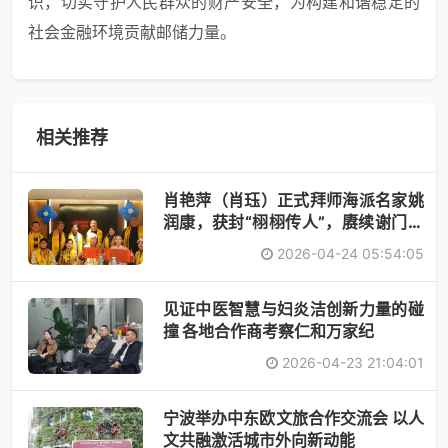
识，切实守护人民群众的财产安全，为构建和谐稳定的
社会金融环境贡献邮储力量。
相关推荐
肖艳萍（肖珏）正式拜师海派名家姚
润康，获封“栩栩传人”，赓续谢门艺
术
2026-04-24 05:54:05
见证中医智慧与妇炎洁创新力量的碰
撞 各地合作商考察仁和万家纪
2026-04-23 21:04:01
宁波举办中东欧文旅合作交流会 以人
文共融激活城市外向新动能