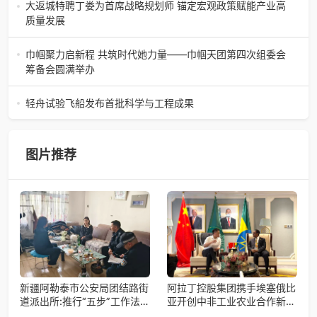
开鱼品鉴仪式圆满落幕2026年4月17日，江苏省苏州市吴中
大返城特聘丁娄为首席战略规划师 锚定宏观政策赋能产业高
白金汉爵大酒店大
质量发展
2026年4月16日，大返城（浙江）科技有限公司隆重举行签
约仪式，正式特聘丁娄先生担任公司首席战略规划师。此次
巾帼聚力启新程 共筑时代她力量——巾帼天团第四次组委会
强强联合，是大返城集团深度
筹备会圆满举办
巾帼聚力启新程 共筑时代她力量——巾帼天团第四次组委会
筹备会圆满举办2026年4月15日，巾帼天团第四次组委会筹
轻舟试验飞船发布首批科学与工程成果
备会在杭州骆家庄党
4月15日，由中国科学院微小卫星创新研究院自主研制的轻舟
试验飞船（白象号），在上海发布首批科学与工程试验成
果。据中国科学院微小卫星
图片推荐
新疆阿勒泰市公安局团结路街
阿拉丁控股集团携手埃塞俄比
道派出所:推行“五步”工作法
亚开创中非工业农业合作新篇
打造新时代“枫”景线
章