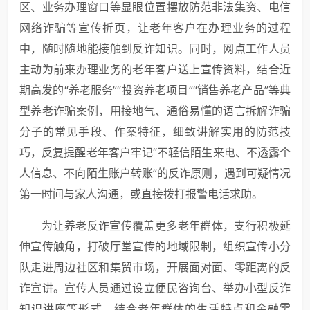
区、业务办理窗口等显眼位置摆放防范非法集资、电信
网络诈骗等宣传折页，让老年客户在办理业务的过程
中，随时随地能接触到反诈知识。同时，网点工作人员
主动为前来办理业务的老年客户送上宣传资料，结合近
期高发的“养老服务”“投资养老项目”“销售养老产品”等典
型养老诈骗案例，用接地气、通俗易懂的语言拆解诈骗
分子的常见手段、作案特征，细致讲解实用的防范技
巧，反复提醒老年客户牢记“不轻信陌生来电、不透露个
人信息、不向陌生账户转账”的反诈原则，遇到可疑情况
第一时间与家人沟通，或直接拨打报警电话求助。
为让养老反诈宣传覆盖更多老年群体，支行积极延
伸宣传触角，打破厅堂宣传的地域限制，组织宣传小分
队走进周边社区和集贸市场，开展面对面、零距离的反
诈宣讲。宣传人员通过设立便民咨询台、举办小型反诈
知识讲座等形式，结合老年群体的生活特点和金融需