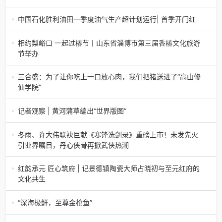
中国石化胜利油田一季度油气生产超计划运行| 首季开门红
中国石化胜利油田一季度油气生产超计划运行| 首季开门红济
南电（记者 瑞夫 胜宣）2026年一季度，中国石化胜利油田
相约梨峪口 一起过椿节丨山东省淄博市第三届香椿文化旅游
生产原油585.86万吨，天
节举办
相约梨峪口 一起过椿节丨山东省淄博市第三届香椿文化旅游
节举办济南电（记者 瑞夫）4月18日，山东省淄博市第三届
三合盛：为了让你吃上一口放心肉，我们把猪送进了“高山修
香椿文化旅游节暨党建
仙学院”
三合盛：为了让你吃上一口放心肉，我们把猪送进了“高山修
仙学院”很多人问我，现在的生鲜赛道已经卷成麻花了，为什
记者观察 | 黄河蒲草编出“世界版图”
么三合盛的“认养一头
记者观察 | 黄河蒲草编出“世界版图”山东高青农妇的30年“草
根逆袭”路济南电（记者 瑞夫 王克军 郭克烁）一根黄河滩上
冬雨、许大伟联袂巨献《寒锋洗剑录》重磅上市！未发先火
的蒲草，能走多
引业界瞩目，丹心侠骨再掀武侠热潮
【新书首发】冬雨、许大伟联袂巨献《寒锋洗剑录》重磅上
市！未发先火引业界瞩目，丹心侠骨再掀武侠热潮（文/梵
红韵承元 匠心筑府 | 记景德镇陶瓷大师占晓初与至元红府的
可）近日，备受业界与读者双
文化共生
（中国晨报头条讯）景德镇的窑火，千年不熄，淬炼出无数
陶瓷瑰宝；元代釉里红的一抹艳红，穿越七百年岁月，成为
“深海极鲜，至尊金枪鱼”
陶瓷史上不可逾越的经典。在这座
“深海极鲜，至尊金枪鱼”苏州吴中白金汉爵大酒店蓝鳍金枪鱼