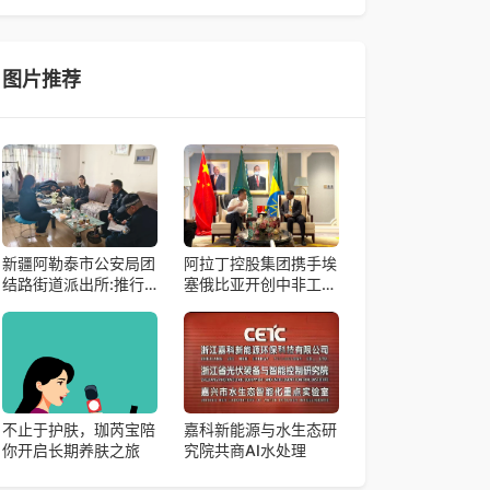
帼天团第四次组委会筹备会在杭州骆家庄党
4月15日，由中国科学院微小卫星创新研究院自主
研制的轻舟试验飞船（白象号），在上海发布首批
科学与工程试验成果。据中国科学院微小卫星
图片推荐
新疆阿勒泰市公安局团
阿拉丁控股集团携手埃
结路街道派出所:推行
塞俄比亚开创中非工业
“五步”工作法 打造新时
农业合作新篇章
代“枫”景线
不止于护肤，珈芮宝陪
嘉科新能源与水生态研
你开启长期养肤之旅
究院共商AI水处理