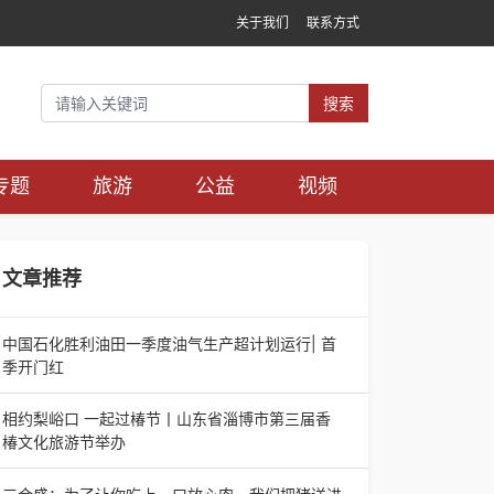
关于我们
联系方式
搜索
专题
旅游
公益
视频
文章推荐
中国石化胜利油田一季度油气生产超计划运行| 首
季开门红
中国石化胜利油田一季度油气生产超计划运行| 首
季开门红济南电（记者 瑞夫 胜宣）2026年一季
相约梨峪口 一起过椿节丨山东省淄博市第三届香
度，中国石化胜利油田生产原油585.86万吨，天
椿文化旅游节举办
相约梨峪口 一起过椿节丨山东省淄博市第三届香
椿文化旅游节举办济南电（记者 瑞夫）4月18