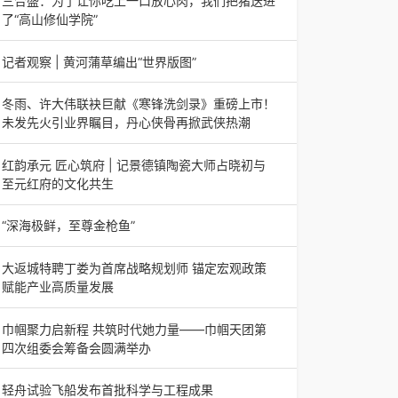
三合盛：为了让你吃上一口放心肉，我们把猪送进
日，山东省淄博市第三届香椿文化旅游节暨党建
了“高山修仙学院”
三合盛：为了让你吃上一口放心肉，我们把猪送进
了“高山修仙学院”很多人问我，现在的生鲜赛道已
记者观察 | 黄河蒲草编出“世界版图”
经卷成麻花了，为什么三合盛的“认养一头
记者观察 | 黄河蒲草编出“世界版图”山东高青农妇
的30年“草根逆袭”路济南电（记者 瑞夫 王克军 郭
冬雨、许大伟联袂巨献《寒锋洗剑录》重磅上市！
克烁）一根黄河滩上的蒲草，能走多
未发先火引业界瞩目，丹心侠骨再掀武侠热潮
【新书首发】冬雨、许大伟联袂巨献《寒锋洗剑
录》重磅上市！未发先火引业界瞩目，丹心侠骨再
红韵承元 匠心筑府 | 记景德镇陶瓷大师占晓初与
掀武侠热潮（文/梵可）近日，备受业界与读者双
至元红府的文化共生
（中国晨报头条讯）景德镇的窑火，千年不熄，淬
炼出无数陶瓷瑰宝；元代釉里红的一抹艳红，穿越
“深海极鲜，至尊金枪鱼”
七百年岁月，成为陶瓷史上不可逾越的经典。在这
“深海极鲜，至尊金枪鱼”苏州吴中白金汉爵大酒店
座
蓝鳍金枪鱼开鱼品鉴仪式圆满落幕2026年4月17
大返城特聘丁娄为首席战略规划师 锚定宏观政策
日，江苏省苏州市吴中白金汉爵大酒店大
赋能产业高质量发展
2026年4月16日，大返城（浙江）科技有限公司
隆重举行签约仪式，正式特聘丁娄先生担任公司首
巾帼聚力启新程 共筑时代她力量——巾帼天团第
席战略规划师。此次强强联合，是大返城集团深度
四次组委会筹备会圆满举办
巾帼聚力启新程 共筑时代她力量——巾帼天团第
四次组委会筹备会圆满举办2026年4月15日，巾
轻舟试验飞船发布首批科学与工程成果