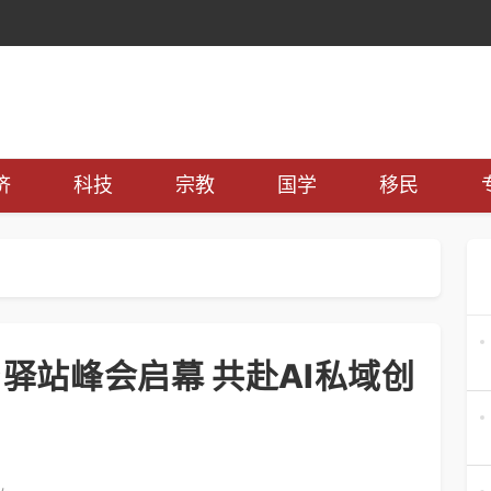
济
科技
宗教
国学
移民
驿站峰会启幕 共赴AI私域创