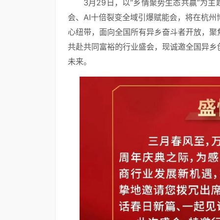
3月29日，以“乡情聚势生态共赢”为
会、AI十倍裂变全域引爆赋能会，将在杭
心纽带，面向全国所有异乡奋斗者开放，聚
共赴共同富裕的行业盛会，现诚邀全国异乡
未来。