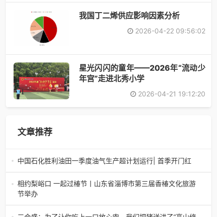
​我国丁二烯供应影响因素分析
2026-04-22 09:56:02
星光闪闪的童年——2026年“流动少
年宫”走进北秀小学
2026-04-21 19:12:20
文章推荐
中国石化胜利油田一季度油气生产超计划运行| 首季开门红
中国石化胜利油田一季度油气生产超计划运行| 首季开门红济
南电（记者 瑞夫 胜宣）2026年一季度，中国石化胜利油田
相约梨峪口 一起过椿节丨山东省淄博市第三届香椿文化旅游
生产原油585.86万吨，天
节举办
相约梨峪口 一起过椿节丨山东省淄博市第三届香椿文化旅游
节举办济南电（记者 瑞夫）4月18日，山东省淄博市第三届
三合盛：为了让你吃上一口放心肉，我们把猪送进了“高山修