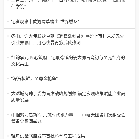
香椿文化旅游节暨党建
仙学院”
三合盛：为了让你吃上一口放心肉，我们把猪送进了“高山修
仙学院”很多人问我，现在的生鲜赛道已经卷成麻花了，为什
记者观察 | 黄河蒲草编出“世界版图”
么三合盛的“认养一头
记者观察 | 黄河蒲草编出“世界版图”山东高青农妇的30年“草
根逆袭”路济南电（记者 瑞夫 王克军 郭克烁）一根黄河滩上
冬雨、许大伟联袂巨献《寒锋洗剑录》重磅上市！未发先火
的蒲草，能走多
引业界瞩目，丹心侠骨再掀武侠热潮
【新书首发】冬雨、许大伟联袂巨献《寒锋洗剑录》重磅上
市！未发先火引业界瞩目，丹心侠骨再掀武侠热潮（文/梵
红韵承元 匠心筑府 | 记景德镇陶瓷大师占晓初与至元红府的
可）近日，备受业界与读者双
文化共生
（中国晨报头条讯）景德镇的窑火，千年不熄，淬炼出无数
陶瓷瑰宝；元代釉里红的一抹艳红，穿越七百年岁月，成为
“深海极鲜，至尊金枪鱼”
陶瓷史上不可逾越的经典。在这座
“深海极鲜，至尊金枪鱼”苏州吴中白金汉爵大酒店蓝鳍金枪鱼
开鱼品鉴仪式圆满落幕2026年4月17日，江苏省苏州市吴中
大返城特聘丁娄为首席战略规划师 锚定宏观政策赋能产业高
白金汉爵大酒店大
质量发展
2026年4月16日，大返城（浙江）科技有限公司隆重举行签
约仪式，正式特聘丁娄先生担任公司首席战略规划师。此次
巾帼聚力启新程 共筑时代她力量——巾帼天团第四次组委会
强强联合，是大返城集团深度
筹备会圆满举办
巾帼聚力启新程 共筑时代她力量——巾帼天团第四次组委会
筹备会圆满举办2026年4月15日，巾帼天团第四次组委会筹
轻舟试验飞船发布首批科学与工程成果