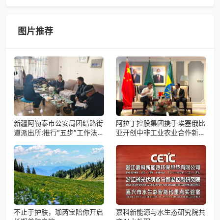
备会在杭州骆家庄党
4月15日，由中国科学院微小卫星创新研究院自主研制的轻舟
试验飞船（白象号），在上海发布首批科学与工程试验成
果。据中国科学院微小卫星
图片推荐
新疆阿勒泰市公安局团结路街
阿拉丁控股集团携手埃塞俄比
道派出所:推行“五步”工作法
亚开创中非工业农业合作新篇
打造新时代“枫”景线
章
不止于护肤，珈芮宝陪你开启
嘉科新能源与水生态研究院共