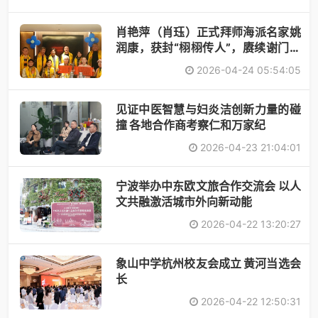
肖艳萍（肖珏）正式拜师海派名家姚
润康，获封“栩栩传人”，赓续谢门艺
术
2026-04-24 05:54:05
见证中医智慧与妇炎洁创新力量的碰
撞 各地合作商考察仁和万家纪
2026-04-23 21:04:01
宁波举办中东欧文旅合作交流会 以人
文共融激活城市外向新动能
2026-04-22 13:20:27
象山中学杭州校友会成立 黄河当选会
长
2026-04-22 12:50:31