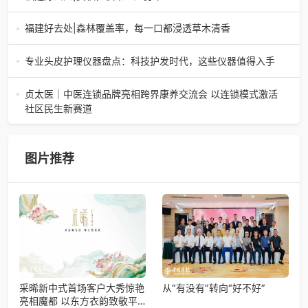
福建好去处|森林覆盖率，每一口都浸透草木清香
专业头皮护理仪器盘点：科技护发时代，这些仪器值得入手
当下，头皮护理已从“护发附属”升级为独立刚需赛道。随着医
美与家用美容科技普及，专业头皮护理仪器凭借精准、高
贞太医｜中医连锁品牌亮相跨界康养交流会 以连锁模式激活
效、可长期养护的优
社区民生新赛道
2026年5月12日，上海百佛园，康养+文旅+社区综合服务资
源融合交流会圆满落幕。贞太医·中医连锁品牌创始人刘莉华
作为核心嘉宾出席，与
图片推荐
采晞新中式首场客户大秀惊艳
从“有没有”转向“好不好”
亮相魔都 以东方衣韵致敬平