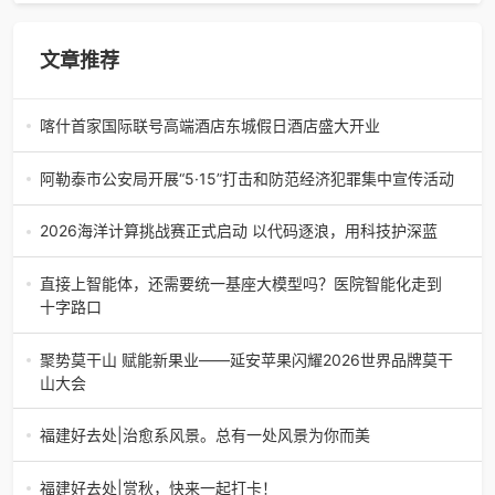
文章推荐
喀什首家国际联号高端酒店东城假日酒店盛大开业
凤凰新闻社新疆讯【记者 陈会林报道】五月的喀什，和风送
暖，繁花似锦，丝路古城处处洋溢着蓬勃生机。暖阳铺洒在
阿勒泰市公安局开展“5·15”打击和防范经济犯罪集中宣传活动
古城街巷与东城新貌之
阿勒泰讯：【洪辉晨】在第17个全国打击和防范经济犯罪宣
传日到来之际，为切实筑牢经济金融安全防线，全力守护人
2026海洋计算挑战赛正式启动 以代码逐浪，用科技护深蓝
民群众的“钱袋子”，维护
为响应海洋强国战略，赋能生产力发展，培养海洋科技青年
人才，第三届海洋计算挑战赛（Marine Computing
直接上智能体，还需要统一基座大模型吗？医院智能化走到
Challenge，简称MCC 2026）近日正式启
十字路口
国际数据公司（IDC）最新发布的《中国医疗大模型技术评
估，2026》报告引起了中国软件网的注意。该报告指出，当
聚势莫干山 赋能新果业——延安苹果闪耀2026世界品牌莫干
前医院的智能化建设，正在从2
山大会
5月9日至11日，2026世界品牌莫干山大会在浙江德清举办。
作为延安特色农业的核心名片与全国苹果产业标杆，延安苹
福建好去处|治愈系风景。总有一处风景为你而美
果以专题展台强势亮相
福建好去处|赏秋，快来一起打卡！