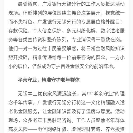
晨曦微露，广发银行无锡分行的工作人员抵达活动
现场。环形排列的展位围绕主舞台次第展开，视觉统一
而不失特色。广发银行无锡分行的专属展位格外醒目：
存款保险、个人信息保护、多元纠纷化解、数字适老服
务等各类宣传资料整齐陈列，专业消保骨干悉数在岗。
他们一对一为过往市民答疑解惑，将日常金融风险知识
掰开揉碎，精准传递给每一位前来咨询的群众。一方小
小的展位，俨然成为守护百姓金融安全的前沿阵地。
孝亲守业，精准守护老年群体
无锡本土优良家风源远流长，其中“孝亲守业”的理
念千年传承。广发银行无锡分行将这一文化精髓融入适
老化金融服务，让金融知识普及有了温度与厚度。活动
现场，众多老年市民驻足咨询。工作人员聚焦老年群体
高发风险——电信网络诈骗、虚假理财套路、养老投资