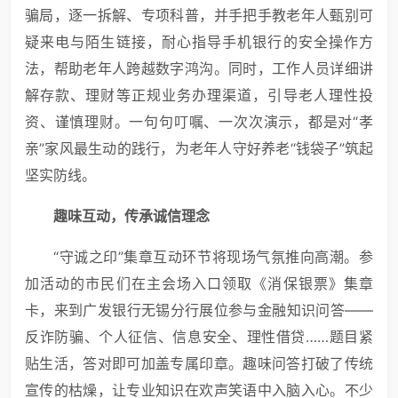
骗局，逐一拆解、专项科普，并手把手教老年人甄别可
疑来电与陌生链接，耐心指导手机银行的安全操作方
法，帮助老年人跨越数字鸿沟。同时，工作人员详细讲
解存款、理财等正规业务办理渠道，引导老人理性投
资、谨慎理财。一句句叮嘱、一次次演示，都是对“孝
亲”家风最生动的践行，为老年人守好养老“钱袋子”筑起
坚实防线。
趣味互动，传承诚信理念
“守诚之印”集章互动环节将现场气氛推向高潮。参
加活动的市民们在主会场入口领取《消保银票》集章
卡，来到广发银行无锡分行展位参与金融知识问答——
反诈防骗、个人征信、信息安全、理性借贷……题目紧
贴生活，答对即可加盖专属印章。趣味问答打破了传统
宣传的枯燥，让专业知识在欢声笑语中入脑入心。不少