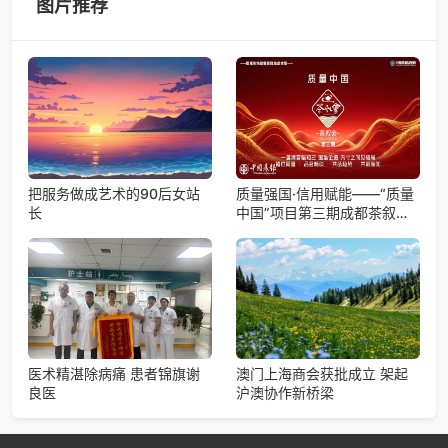
图片推荐
把服务做成艺术的90后女站
质量强国·信用赋能——“质量
长
中国”项目第三期成都茶叙会
成功举行
医术精湛除病痛 患者锦旗谢
澳门上海商会获批成立 架起
良医
沪澳协作新桥梁