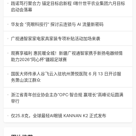
表走进存德春食养（杭州）健康科技有限公司，开展实地走
践诺笃行聚合力 锚定目标启新程 I喀什世平农业集团六月目标
访与行业交流研讨活动。
启动会落幕
新疆讯【陈会林报道】为系统复盘月度工作成效、精准查摆
问题短板、明确下一阶段发展任务，进一步统一全员思想、
华友会 “亮眼科技行” 探讨云连锁与 AI 流量新密码
提振攻坚士气，6月6日
2026 年 6 月 10 日，杭州迎来一场热闹又有料的行业交流
会。华友会组织十余位企业负责人、创业者走进亮眼健康，
广视通智家家电家具家装专项补贴活动加场来袭
开展 “亮眼科技行”
新疆讯【陈会林报道】近日，备受市民关注的“清凉一夏·焕启
新程”家电家具家装专项补贴首轮活动圆满收官。丰富的优惠
观赛享福利 惠民暖全城！新疆广视通智家携手新扬电器倾情
政策、贴心的
助力2026“同心杯”疆超足球赛
新疆讯【陈会林报道】绿茵驰骋，燃动喀城！2026“同心杯”
疆超足球联赛喀什赛区火热开赛，全民观赛氛围浓厚，城市
国医大师传承人谷飞云入驻杭州萧悦医院 6 月 13 日开诊服
文体消费持续升温。为积
务萧山滨江群众
国医大师传承人谷飞云入驻杭州萧悦医院 6 月 13 日开诊服
务萧山滨江群众近日，杭州萧悦医院传来重磅消息，国医大
浙江省青年创业协会主办“OPC·智合规 赢增长”高峰论坛圆满
师程莘农、石学敏亲
举行
浙江省青年创业协会主办“OPC·智合规 赢增长”高峰论坛圆满
举行6月4日，由浙江省青年创业协会主办的“OPC・智合规
仅25.8克，全球最轻AI眼镜 KANNAN K2 正式发布
赢增长”——AI
仅25.8克，全球最轻AI眼镜 KANNAN K2 正式发布2026年6
月5日，新锐AI眼镜品牌厂商加南科技在杭州正式发布主打近
视人群的新一代拍摄类A