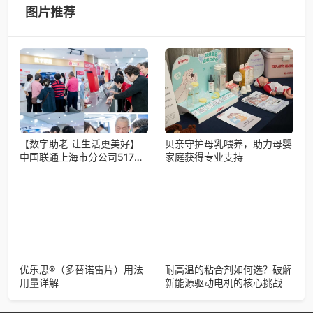
司在众多营收过亿、
图片推荐
【数字助老 让生活更美好】
贝亲守护母乳喂养，助力母婴
中国联通上海市分公司517系
家庭获得专业支持
列行动，绘就申城数字养老新
标杆
优乐思®（多替诺雷片）用法
耐高温的粘合剂如何选？破解
用量详解
新能源驱动电机的核心挑战