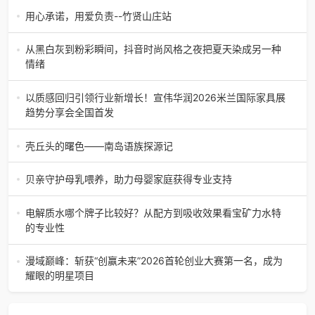
您兜底？中国人保——与共和国同生共长，值得信赖的国有
用心承诺，用爱负责--竹贤山庄站
保险主力军。选择人保电
每一位员工，都是企业最宝贵的财富。他们用汗水浇筑梦
想，用拼搏成就未来。然而，意外从不预告，风险难以预
从黑白灰到粉彩瞬间，抖音时尚风格之夜把夏天染成另一种
知。一次通勤路上的突发状况，一
情绪
从站内风潮到线下盛典：一场关于“松弛”的情绪出口这个春
天，有一抹颜色悄悄进入我们的视野。不同于多巴胺色彩的
以质感回归引领行业新增长！宣伟华润2026米兰国际家具展
热烈张扬，也不像薄荷
趋势分享会全国首发
5月18日下午，顺德。 一场聚焦全球高端家具审美与涂装技
术变革行业盛会——“聚焦米兰·2026米兰国际家具展趋势分
壳丘头的曙色——南岛语族探源记
享会”在广佛家具
壳丘头的曙色——南岛语族探源记文 图/商成勇苍天合德化育
美麒麟（注1）于华夏神州东南柱础旁扎下文明根系峡海万年
贝亲守护母乳喂养，助力母婴家庭获得专业支持
前不全是峡海陆桥
母乳是婴儿与生俱来的天然滋养，不仅能满足成长关键所
需、构筑宝宝自身免疫防线，更在每一次喂养中编织着母婴
电解质水哪个牌子比较好？从配方到吸收效果看宝矿力水特
之间深厚的情感纽带。在
的专业性
健身房挥汗如雨后，货架前站了十分钟还是拿不定主意；夏
季户外活动，喝完一瓶水还喊渴；办公室开着空调久坐，总
漫域巅峰：斩获“创赢未来”2026首轮创业大赛第一名，成为
感觉口干舌燥……我们发现生
耀眼的明星项目
日前，由安徽省人力资源社会保障部与安徽省人民政府联合
主办的“创赢未来”2026创业大赛，合肥漫域巅峰科技有限公