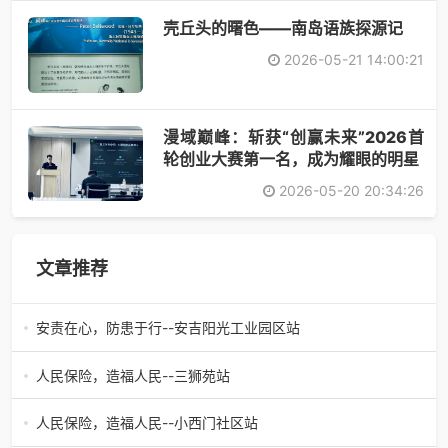
壳丘头的曙色——南岛语族探源记
2026-05-21 14:00:21
漫域巅峰：斩获“创赢未来”2026首
轮创业大赛第一名，成为耀眼的明星
2026-05-20 20:34:26
文章推荐
安责在心，防患于行--安吉阳光工业园区站
人保财险创新“保险+风险减量服务+科技”新模式，为安全生
产和工程建设提供全方位保障。以安责险和工程险为核心，
人民保险，造福人民--三狮苑站
人保建立了专业风险
电动车方便、快捷、经济实惠，早已成为无数家庭出行的“标
配”。上下班通勤、接送孩子、买菜办事……一辆小电驴解决
人民保险，造福人民--小西门社区站
多少出行难题。
电动车是千家万户的便捷之选，但意外风险无处不在。谁为